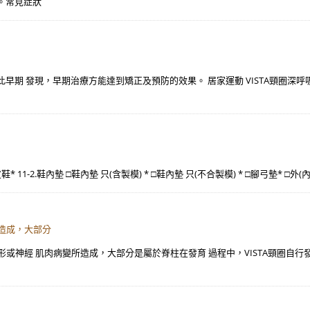
。常見症狀
現，早期治療方能達到矯正及預防的效果。 居家運動 VISTA頸圈深呼吸運動(Deep
鞋* 11-2.鞋內墊 □鞋內墊 只(含製模) * □鞋內墊 只(不合製模) * □腳弓墊* □
所造成，大部分
椎畸形或神經 肌肉病變所造成，大部分是屬於脊柱在發育 過程中，VISTA頸圈