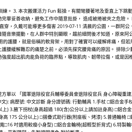
訓練。 3. 本次搬運活力 Fun 鬆操，有關彎腰著地及垂直上下跳
畢妥善收納，避免工作中隨意批掛， 造成被捲被夾之危險。 Nu
直穿，久戴可能導更多傷害 2019-07-11 清晨的公園，一
邊隨音樂擺動，在人群中特別顯眼，趨前細問後才知道，原來阿
常用的護腰，就是俗稱的軟背架，用對了確實可以緩解疼痛，但若
上護腰緩解難忍的痛楚之前，必須先探究腰背痛的原因。 排除少
動強度超出肌肉能負荷的臨界點，導致肌肉、韌帶拉傷，或是因
方單以 「國軍退除役官兵輔導委員會退除役官兵 身心障礙重
(中文): 病歷號: 中文診斷 身分證號碼: 行動輔具 1.手杖 □鋁合金
以上) 3.腋下拐杖(身高超過 180(含)公分以上請加註身高) □鋁
 175 公分以上) □摺疊式助行器(附座板、烤漆) 5.普通輪椅 □鋁合
 座寬□16 吋適用較瘦小身型) □鋁合金輪椅(超輕型折背式) 6.特