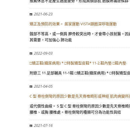
推薦休息不足產生過度疲勞，形成肩頸部肌 筋膜疼痛症候群
2021-06-23
矯正及預防的效果。 居家運動 VISTA頸圈深呼吸運動
髖部不等高，或一側肩 胛骨較突出時，才會帶小孩就醫。因此早期 發
其需要，可加強心 肺功能
2022-09-03
□矯正鞋(糖尿病用) * □特製矯型皮鞋* 11-2.鞋內墊 □鞋內墊
附錄三 11.足部輔具 11-1鞋 □矯正鞋(糖尿病用) * □特製矯型皮
2021-04-05
C 型 脊柱側彎的原因少數是先天脊椎畸形或神經 肌肉病變
或代償性曲線。 S 型 C 型 脊柱側彎的原因少數是先天脊
腰椎、或胸 腰椎處。脊柱側彎的種類可分為功能性與結
2021-07-16