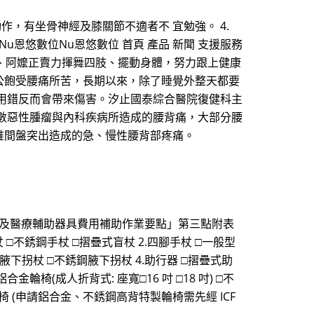
動作，有坐骨神經及膝關節不適者不 宜勉強。 4.
恩悠數位Nu恩悠數位 首頁 產品 新聞 支援服務
群阿公、阿嬤正賣力揮舞四肢、擺動身體，努力跟上健康
公飽受腰痛所苦，長期以來，除了睡覺外整天都要
用錯反而會帶來傷害。汐止國泰綜合醫院復健科主
數惡性腫瘤與內科疾病所造成的腰背痛，大部分腰
椎間盤突出造成的急、慢性腰背部疼痛。
建及醫療輔助器具費用補助作業要點」第三點附表
手杖 □不銹鋼手杖 □摺疊式盲杖 2.四腳手杖 □一般型
合金腋下拐杖 □不銹鋼腋下拐杖 4.助行器 □摺疊式助
金輪椅(成人折背式: 座寬□16 吋 □18 吋) □不
製輪椅 (申請鋁合金、不銹鋼高背特製輪椅需先經 ICF