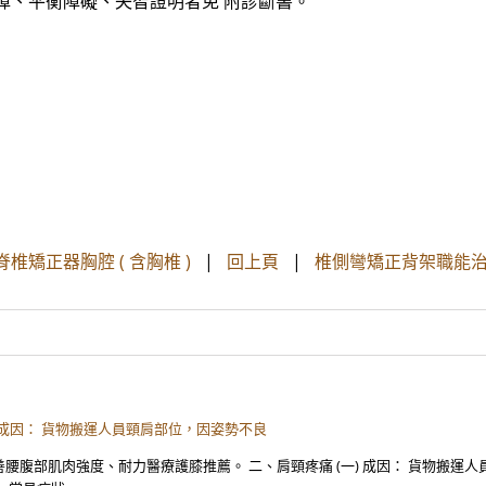
障、平衡障礙、失智證明者免 附診斷書。
 § 脊椎矯正器胸腔 ( 含胸椎 )
|
回上頁
|
椎側彎矯正背架職能治
 成因： 貨物搬運人員頸肩部位，因姿勢不良
善腰腹部肌肉強度、耐力醫療護膝推薦。 二、肩頸疼痛 (一) 成因： 貨物搬