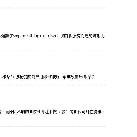
 breathing exercise)： 胸部擴張有問題的病患尤
外(內) 楔墊* □足後跟矽膠墊 (附量測表) □全足矽膠墊(附量測
自行發生而原因不明的自發性脊柱 側彎，發生的部位可能在胸椎、