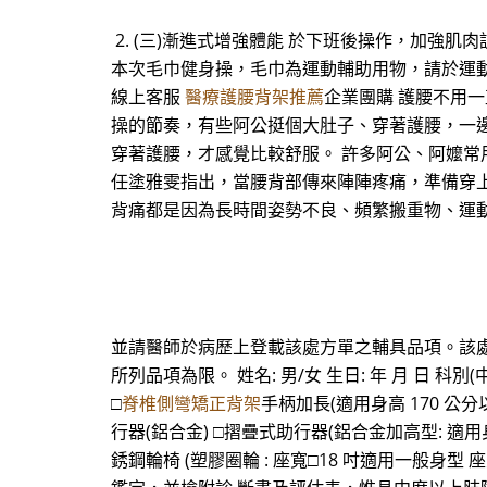
2. (三)漸進式增強體能 於下班後操作，加強肌肉
本次毛巾健身操，毛巾為運動輔助用物，請於運動完
線上客服
醫療護腰背架推薦
企業團購 護腰不用一
操的節奏，有些阿公挺個大肚子、穿著護腰，一
穿著護腰，才感覺比較舒服。 許多阿公、阿嬤
任塗雅雯指出，當腰背部傳來陣陣疼痛，準備穿
背痛都是因為長時間姿勢不良、頻繁搬重物、運
並請醫師於病歷上登載該處方單之輔具品項。該處
所列品項為限。 姓名: 男/女 生日: 年 月 日 科別
□
脊椎側彎矯正背架
手柄加長(適用身高 170 公分
行器(鋁合金) □摺疊式助行器(鋁合金加高型: 適用身高
銹鋼輪椅 (塑膠圈輪 : 座寬□18 吋適用一般身型