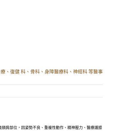
療、復健 科、骨科、身障醫療科、神經科 等醫事
運人員頸肩部位，因姿勢不良、重複性動作、精神壓力、醫療護膝