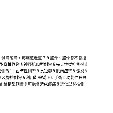
§ 側彎愈彎，疼痛愈嚴重？ § 整脊、整骨會不會拉
化型脊椎側彎 § 神經肌肉型側彎 § 先天性脊椎側彎 §
型側彎 ) § 暫時性側彎 § 長短腳 § 肌肉痙攣 § 發炎 §
及脊椎側彎 § 利用鞋墊矯正 § 手術 § 功能性長短
結 結構型側彎 § 可能會造成疼痛 § 退化型脊椎側