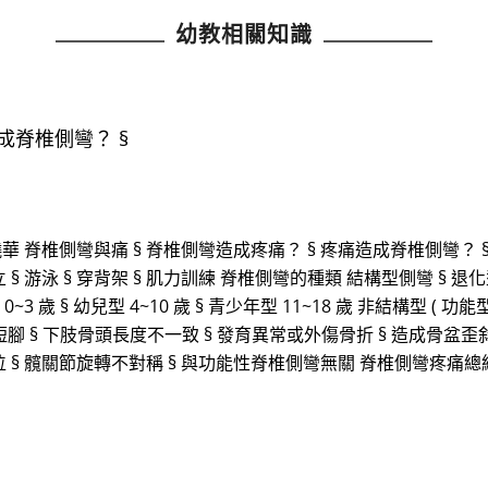
幼教相關知識
成脊椎側彎？ §
華 脊椎側彎與痛 § 脊椎側彎造成疼痛？ § 疼痛造成脊椎側彎？ 
立 § 游泳 § 穿背架 § 肌力訓練 脊椎側彎的種類 結構型側彎 § 退
0~3 歲 § 幼兒型 4~10 歲 § 青少年型 11~18 歲 非結構型 ( 功能
短腳 § 下肢骨頭長度不一致 § 發育異常或外傷骨折 § 造成骨盆歪斜
偏位 § 髖關節旋轉不對稱 § 與功能性脊椎側彎無關 脊椎側彎疼痛總