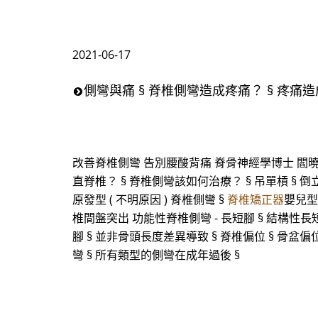
2021-06-17
側彎與痛 § 脊椎側彎造成疼痛？ § 疼痛造
改善脊椎側彎 告別腰酸背痛 脊骨神經學博士 閻曉
直脊椎？ § 脊椎側彎該如何治療？ § 吊單槓 § 倒
原發型 ( 不明原因 ) 脊椎側彎 §
脊椎矯正器
嬰兒型 
椎間盤突出 功能性脊椎側彎 - 長短腳 § 結構性長
腳 § 並非骨頭長度差異導致 § 脊椎偏位 § 骨盆
彎 § 所有類型的側彎在成年過後 §