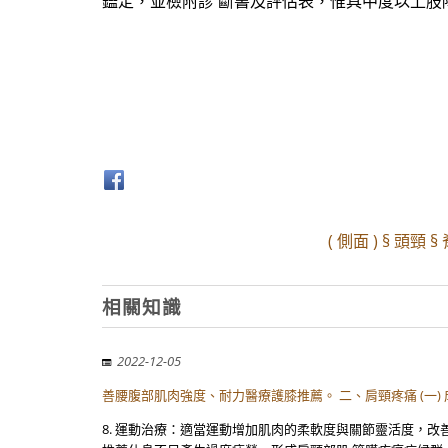
鑑定，並檢附診 斷書及評估表，惟具中度以上肢
( 側面 ) § 頭頸
相關知識
2022-12-05
善腰腹部肌肉強度、耐力醫療護膝推薦。 二、肩頸疼痛 (一)
8. 運動治療：適當運動增加肌肉的柔軟度與關節靈活度，改