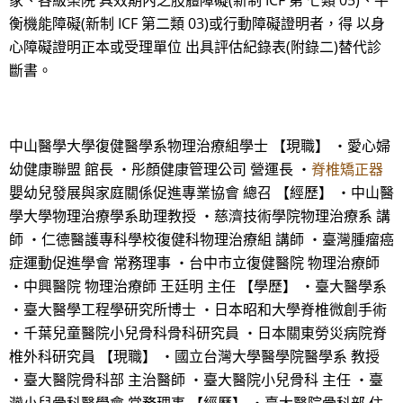
家、各級榮院 具效期內之肢體障礙(新制 ICF 第 七類 05)、平
衡機能障礙(新制 ICF 第二類 03)或行動障礙證明者，得 以身
心障礙證明正本或受理單位 出具評估紀錄表(附錄二)替代診
斷書。
中山醫學大學復健醫學系物理治療組學士 【現職】 ・愛心婦
幼健康聯盟 館長 ・彤顏健康管理公司 營運長 ・
脊椎矯正器
嬰幼兒發展與家庭關係促進專業協會 總召 【經歷】 ・中山醫
學大學物理治療學系助理教授 ・慈濟技術學院物理治療系 講
師 ・仁德醫護專科學校復健科物理治療組 講師 ・臺灣腫瘤癌
症運動促進學會 常務理事 ・台中市立復健醫院 物理治療師
・中興醫院 物理治療師 王廷明 主任 【學歷】 ・臺大醫學系
・臺大醫學工程學研究所博士 ・日本昭和大學脊椎微創手術
・千葉兒童醫院小兒骨科骨科研究員 ・日本關東勞災病院脊
椎外科研究員 【現職】 ・國立台灣大學醫學院醫學系 教授
・臺大醫院骨科部 主治醫師 ・臺大醫院小兒骨科 主任 ・臺