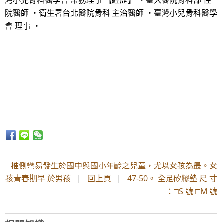
灣小兒骨科醫學會 常務理事 【經歷】 ・臺大醫院骨科部 住
院醫師 ・衛生署台北醫院骨科 主治醫師 ・臺灣小兒骨科醫學
會 理事 ・
椎側彎易發生於國中與國小年齡之兒童，尤以女孩為最。女
孩青春期早 於男孩
|
回上頁
|
47-50。 全足矽膠墊 尺 寸
：□S 號 □M 號