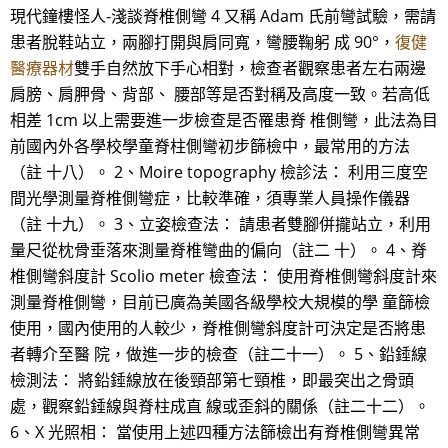
現代鐘樓怪人-淺談脊椎側彎 4 又稱 Adam 氏前彎試驗，需請
患者脫鞋站立，兩腳打開與肩同寬，彎腰鞠躬 成 90°，
復健
醫療器材
雙手自然放下手心相對，檢查者觀察患者左右兩邊
肩膀、肩胛骨、背部、 腰部等是否對稱及高度一致。若高低
相差 1cm 以上需要進一步檢查是否罹患脊 椎側彎，此法為目
前國內外各學校學童脊柱側彎初步篩檢中，最常用的方法
（註 十八）。 2、Moire topography 檢診法： 利用三度空
間光學測量脊椎側彎症，比較準確，須專業人員操作儀器
（註 十九）。 3、立姿檢查法： 請患者雙腳併攏站立，利用
量尺從枕骨垂落來測量脊椎彎曲的偏向（註二 十）。 4、脊
椎側彎斜度計 Scolio meter 檢查法： 使用脊椎側彎斜度計來
測量脊椎側彎，目前已廣為美國各級學校大規模的學 童篩檢
使用，國內使用的人較少，脊椎側彎斜度計可決定是否將患
者轉介至醫 院，做進一步的檢查（註二十一）。 5、鉛錘線
檢測法： 將鉛錘線放在後頸部第七頸椎，即最突出之骨頭
處，觀察鉛錘線與脊柱成直 線或歪斜的關係（註二十二）。
6、X 光照相： 當使用上述四種方法篩檢出有脊椎側彎異常