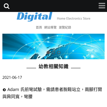
首頁
網站導覽
瀏覽紀錄
幼教相關知識
2021-06-17
Adam 氏前彎試驗，需請患者脫鞋站立，兩腳打開
與肩同寬，彎腰