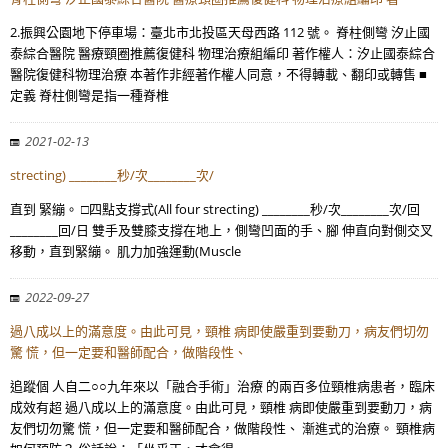
2.振興公園地下停車場：臺北市北投區天母西路 112 號。 脊柱側彎 汐止國
泰綜合醫院 醫療頸圈推薦復健科 物理治療組編印 著作權人：汐止國泰綜合
醫院復健科物理治療 本著作非經著作權人同意，不得轉載、翻印或轉售 ■
定義 脊柱側彎是指一種脊椎
2021-02-13
strecting) ________秒/次________次/
直到 緊繃。 □四點支撐式(All four strecting) ________秒/次________次/回
________回/日 雙手及雙膝支撐在地上，側彎凹面的手、腳 伸直向對側交叉
移動，直到緊繃。 肌力加強運動(Muscle
2022-09-27
過八成以上的滿意度。由此可見，頸椎 病即使嚴重到要動刀，病友們切勿
驚 慌，但一定要和醫師配合，做階段性、
追蹤個 人自二○○九年來以「融合手術」治療 的兩百多位頸椎病患者，臨床
成效有超 過八成以上的滿意度。由此可見，頸椎 病即使嚴重到要動刀，病
友們切勿驚 慌，但一定要和醫師配合，做階段性、 漸進式的治療。 頸椎病