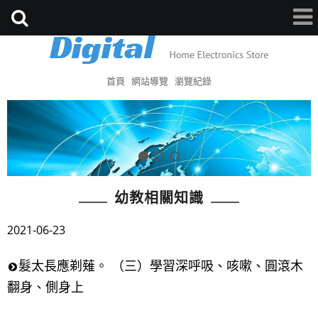
首頁
網站導覽
瀏覽紀錄
幼教相關知識
2021-06-23
髮太長應剃薙。 （三）學習深呼吸、咳嗽、圓滾木
翻身、側身上