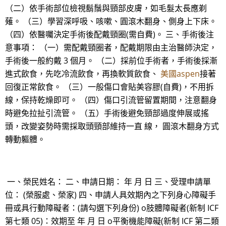
（二）依手術部位檢視鬍鬚與頸部皮膚，如毛髮太長應剃
薙。 （三）學習深呼吸、咳嗽、圓滾木翻身、側身上下床。
（四）依醫囑決定手術後配戴頸圈(需自費)。 三、手術後注
意事項： （一）需配戴頸圈者，配戴期限由主治醫師決定，
手術後一般約戴 3 個月。 （二）採前位手術者，手術後採漸
進式飲食，先吃冷流飲食，再換軟質飲食、
美國aspen
接著
回復正常飲食。 （三）一般傷口會貼美容膠(自費)，不用拆
線，保持乾燥即可。 （四）傷口引流管留置期間，注意翻身
時避免拉扯引流管。 （五）手術後避免頸部過度伸展或搖
頭，改變姿勢時需採取頭頸部維持一直 線， 圓滾木翻身方式
轉動軀體。
一、榮民姓名： 二、申請日期： 年 月 日 三、受理申請單
位： (榮服處、榮家) 四、申請人具效期內之下列身心障礙手
冊或具行動障礙者：(請勾選下列身份) o肢體障礙者(新制 ICF
第七類 05)：效期至 年 月 日 o平衡機能障礙(新制 ICF 第二類