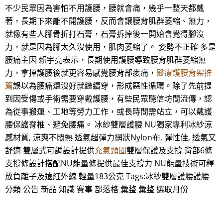
不少民眾因為害怕不用護腰，腰就會痛，幾乎一整天都戴
著，長期下來離不開護腰，反而會讓腰背肌群萎縮、無力，
就像有些人腳骨折打石膏，石膏拆掉後一開始會覺得腳沒
力，就是因為腳太久沒使用，肌肉萎縮了。 姿勢不正確 多是
腰痛主因 賴宇亮表示，長期使用護腰導致腰背肌群萎縮無
力，拿掉護腰後就更容易感覺腰背部痠痛，
醫療護腰背架推
薦
誤以為腰痛還沒好就繼續穿，形成惡性循環。除了先前提
到因受傷或手術需要穿戴護腰，有些民眾聽信坊間流傳，認
為從事搬運、工地等勞力工作，或長時間需站立，可以戴護
腰保護脊椎、避免腰痛。 冰紗雙層護腰 NU獨家專利冰紗涼
感材質, 涼爽不悶熱 透氣超彈力網狀Nylon布, 彈性佳, 透氣又
舒適 雙層式可調設計提供
充氣頸圈
雙層保護及支撐 背部6條
支撐條設計搭配NU能量條提供最佳支撐力 NU能量技術可釋
放負離子及遠紅外線 輕量183公克 Tags:冰紗雙層護腰護腰
分類 公告 新品 知識 賽事 部落格 彙整 彙整 選取月份