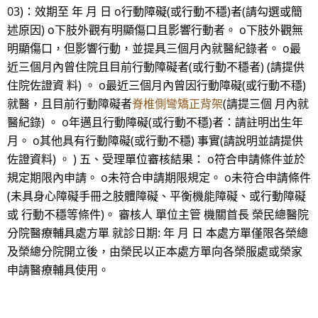
03)：效期至 年 月 日 o行動障礙(或行動不穩)者(請勾選或簡
述原因) o下肢外觀有明顯傷口且影響行動者。 o下肢外觀無
明顯傷口，但影響行動，並提具三個月內就醫紀錄者。 o最
近三個月內曾住院且目前行動障礙者(或行動不穩者) (請提供
住院佐證資 料) 。 o最近三個月內曾因行動障礙(或行動不穩)
就醫，且目前行動障礙者
脊椎側彎矯正背架
(請提三個 月內就
醫紀錄) 。 o年邁且行動障礙(或行動不穩)者：請註明出生年
月。 o其他具有行動障礙(或行動不穩) 事實(請說明並請提供
佐證資料) 。 ) 五、受理單位審核結果： o符合申請條件並於
規定期限內申請。 o未符合申請期限規定。 o未符合申請條件
(未具身心障礙手冊之肢體障礙、平衡機能障礙、或行動障礙
或 行動不穩等條件)。 審核人 單位主管 機關首長 榮民總醫院
分院醫療輔具處方單 就診日期: 年 月 日 本處方單僅限各榮總
及榮總分院開立後，由榮民以正本處方單向各榮服處或榮家
申請醫療輔具使用。