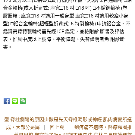
175 公分以上) □摺疊式助行器(附座板、烤漆) 5.普通輪椅 □鋁
合金輪椅(成人折背式: 座寬□16 吋 □18 吋) □不銹鋼輪椅 (塑
膠圈輪 : 座寬□18 吋適用一般身型 座寬□16 吋適用較瘦小身
型) □鋁合金輪椅(超輕型折背式) 6.特製輪椅 (申請鋁合金、不
銹鋼高背特製輪椅需先經 ICF 鑑定，並檢附診 斷書及評估
表，惟具中度以上肢障、平衡障礙、失智證明者免 附診斷
書。
型 脊柱側彎的原因少數是先天脊椎畸形或神經 肌肉病變所造
成，大部分是屬
|
回上頁
|
到疼痛不適時，醫療頸圈推