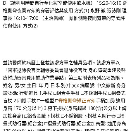
D（請利用時間自行至化妝室或使用飲水機） 15:20-16:10 脊
椎側彎夜間背架的穿著評估與使用 方式(1) 永野 徹 張誌剛 理
事長 16:10-17:00 （主治醫師） 脊椎側彎夜間背架的穿著評
估與使用 方式(2)
並請醫師於病歷上登載該處方單之輔具品項。該處方單以
「國軍退除役官兵輔導委員會退除役官兵 身心障礙重建及醫
療輔助器具費用補助作業要點」第三點附表所列品項為限。
姓名: 男/女 生日: 年 月 日 科別(中文): 病歷號: 中文診斷 身分
證號碼: 行動輔具 1.手杖 □鋁合金手杖 □不銹鋼手杖 □摺疊式
盲杖 2.四腳手杖 □一般型 □
脊椎側彎矯正背架
手柄加長(適用
身高 170 公分以上) 3.腋下拐杖(身高超過 180(含)公分以上請
加註身高) □鋁合金腋下拐杖 □不銹鋼腋下拐杖 4.助行器 □摺
疊式助行器(鋁合金) □摺疊式助行器(鋁合金加高型: 適用身高