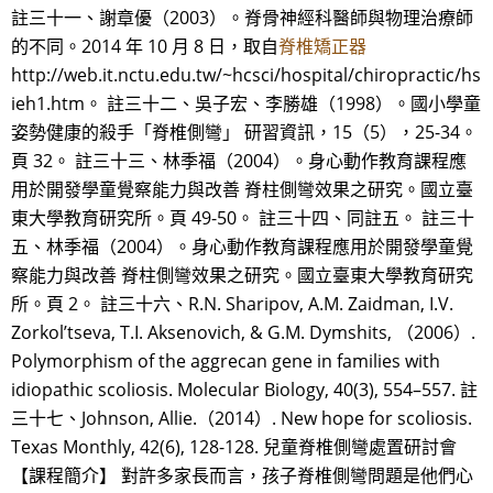
註三十一、謝章優（2003）。脊骨神經科醫師與物理治療師
的不同。2014 年 10 月 8 日，取自
脊椎矯正器
http://web.it.nctu.edu.tw/~hcsci/hospital/chiropractic/hs
ieh1.htm。 註三十二、吳子宏、李勝雄（1998）。國小學童
姿勢健康的殺手「脊椎側彎」 研習資訊，15（5），25-34。
頁 32。 註三十三、林季福（2004）。身心動作教育課程應
用於開發學童覺察能力與改善 脊柱側彎效果之研究。國立臺
東大學教育研究所。頁 49-50。 註三十四、同註五。 註三十
五、林季福（2004）。身心動作教育課程應用於開發學童覺
察能力與改善 脊柱側彎效果之研究。國立臺東大學教育研究
所。頁 2。 註三十六、R.N. Sharipov, A.M. Zaidman, I.V.
Zorkol’tseva, T.I. Aksenovich, & G.M. Dymshits, （2006）.
Polymorphism of the aggrecan gene in families with
idiopathic scoliosis. Molecular Biology, 40(3), 554–557. 註
三十七、Johnson, Allie.（2014）. New hope for scoliosis.
Texas Monthly, 42(6), 128-128. 兒童脊椎側彎處置研討會
【課程簡介】 對許多家長而言，孩子脊椎側彎問題是他們心