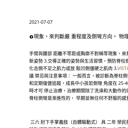
2021-07-07
現象，來判斷嚴 重程度及側彎方向。 物
手臂與腰部 距離不等距或胸廓不對稱等現象，來判
新姿勢 3.交導正確的姿勢與生活習慣，預防脊柱側
化击側不足之肌力或放 鬆凹側僵硬之肌肉 3.
VIS
議 禁忌與注意事項： 一般而言，被診斷為脊柱側
和定期復健追蹤，成長中小孩若側彎 角度在 25-
時才可 停止治療，治療期間除了洗澡和大動作的運
脊柱側彎是漸進性的， 早期並無任何不舒服的感
三六 肘下手掌義肢（自體驅動式） 具 二年 榮民