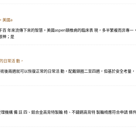
。美國a
百 年來流傳下來的智慧。美國aspen頸椎病的臨床表 現，多半繁複而非專
眼神；是
的日常活 動，
手術後兩週就可以恢復正常的日常活 動，配戴頸圈二至四週，但基於安全考量，
受理機構 備 註 四、鋁合金高背特製輪 椅、不鏽鋼高背特 製輪椅應符合申請 條件之