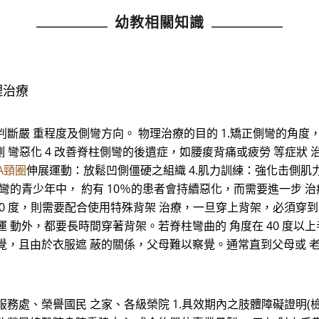
幼教相關知識
理治療
斷嚴 重程度及側彎方向。 物理治療的目的 1.矯正側彎的角度
 彎惡化 4 改善脊柱側彎的後遺症，如腰痠背痛或疲勞 等症狀 治
TA頸圈
伸展運動：放鬆凹側僵硬之組織 4.肌力訓練：強化击側肌
彎的青少年中， 約有 10％的患者會持續惡化，而需要進一步 治療
40 度，則需要配合使用特殊背架 治療，一旦穿上背架，必須穿到骨骼
 動外，都要長時間穿著背架。若脊柱彎曲的 角度在 40 度以
覺，且由於衣服遮 蔽的關係，父母難以察覺。通常直到父母或 
服務處、榮譽國民 之家、各級榮院 1.具效期內之肢體障礙證明(