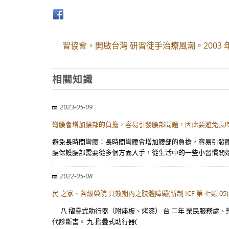
習協會，開啟台灣 研習徒手治療風潮。2003
相關知識
2023-05-09
彎腰會增加腰部的負擔，容易引發腰部問題，因此要避免長
避免長時間彎腰：長時間彎腰會增加腰部的負擔，容易引發腰
腰保護腰部需要從多個方面入手，從生活中的一些小習慣開
2022-05-08
民 之家、各級榮院 具效期內之肢體障礙(新制 ICF 第 七類 05)
八 摺疊式助行器（附座板、烤漆） 台 二年 榮民服務處、榮譽國
代診斷書。 九 摺疊式助行器(