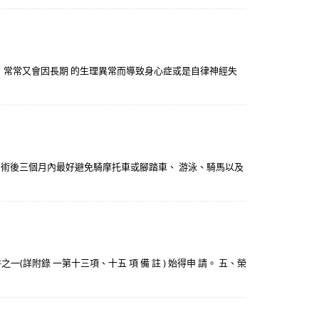
一，常常又會因長期 的生理異常而導致身心症或是自律神經失
 術後三個月內最好避免騎摩托車或腳踏車、 游泳、騎馬以及
一(詳附錄 一第十三項、十五 項 備 註 ) 始得申 請。 五、榮