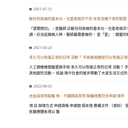
2021-07-12
斷任何疾病的基本功，也是老祖宗千百 年來流傳下來的智慧
「望聞問切」，是醫師 診斷任何疾病的基本功，也是老祖宗千
調。診治這類病人時，醫師最需要做的， 是「望」：關愛的
2021-03-23
多久可以恢復正常的日常 活動？ 手術後兩週就可以恢復正常
人工頸椎椎間盤置換手術 多久可以恢復正常的日常 活動？ 
其他劇烈活動。 結論 現今社會的進步帶動了大家生活方式的
2022-08-03
合金高背特製輪 椅、不鏽鋼高背特 製輪椅應符合申請 條件
項 目 辦理方式 申請資格 申請間 隔年限 應備文件 （資料） 
民醫療體系得以 醫