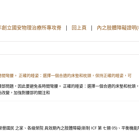
 年創立國安物理治療所專攻脊
|
回上頁
|
內之肢體障礙證明(
時間彎腰。 正確的睡姿：選擇一個合適的床墊和枕頭，保持正確的睡姿，可
部問題，因此要避免長時間彎腰。 正確的睡姿：選擇一個合適的床墊和枕頭，
始改變，加強對腰部的關注和
民 之家、各級榮院 具效期內之肢體障礙(新制 ICF 第 七類 05)、平衡機能障礙