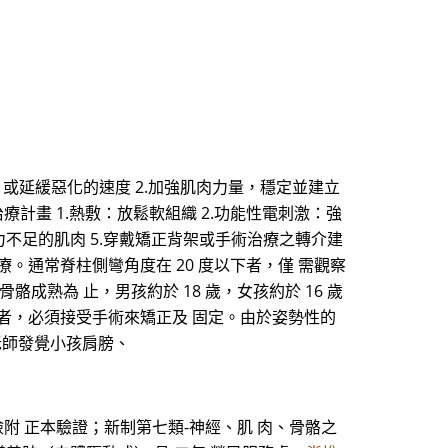
，或延緩惡化的速度 2.加強肌肉力量，穩定並建立
療計畫 1.熱敷：放鬆軟組織 2.功能性電刺激：強
力不足的肌肉 5.穿戴矯正背架或手術治療之轉介建
。通常脊柱側彎角度在 20 度以下者，僅 需觀察
成熟為 止，男孩約於 18 歲，女孩約於 16 歲
上者，必須接受手術來矯正及 固定。由於姿勢性的
老師發覺小孩肩膀、
檢附 正本驗證；新制第七類-神經、肌 肉、骨骼之