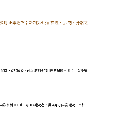
檢附 正本驗證；新制第七類-神經、肌 肉、骨骼之
保持正確的睡姿，可以減少腰部問題的風險。 總之，醫療護
(新制 ICF 第二類 03)證明者，得以身心障礙 證明正本替