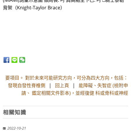
(MIAMI)測量示意圖 頸周長: 吋 肩高點至下巴: 吋 □騎士泰勒
背架（Knight-Taylor Brace）
要項目。 對於未來可能研究方向，可分為四大方向，包括：
發現自發性脊椎側
|
回上頁
|
能障礙、失智症 (檢附申
請、 鑑定相關文件影本)，並經復健 科或骨科或神經
相關知識
2022-10-21