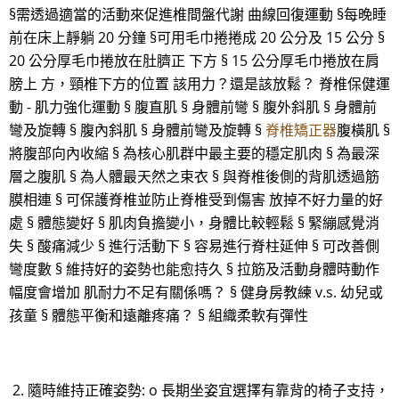
§需透過適當的活動來促進椎間盤代謝 曲線回復運動 §每晚睡
前在床上靜躺 20 分鐘 §可用毛巾捲捲成 20 公分及 15 公分 §
20 公分厚毛巾捲放在肚臍正 下方 § 15 公分厚毛巾捲放在肩
膀上 方，頸椎下方的位置 該用力？還是該放鬆？ 脊椎保健運
動 - 肌力強化運動 § 腹直肌 § 身體前彎 § 腹外斜肌 § 身體前
彎及旋轉 § 腹內斜肌 § 身體前彎及旋轉 §
脊椎矯正器
腹橫肌 §
將腹部向內收縮 § 為核心肌群中最主要的穩定肌肉 § 為最深
層之腹肌 § 為人體最天然之束衣 § 與脊椎後側的背肌透過筋
膜相連 § 可保護脊椎並防止脊椎受到傷害 放掉不好力量的好
處 § 體態變好 § 肌肉負擔變小，身體比較輕鬆 § 緊繃感覺消
失 § 酸痛減少 § 進行活動下 § 容易進行脊柱延伸 § 可改善側
彎度數 § 維持好的姿勢也能愈持久 § 拉筋及活動身體時動作
幅度會增加 肌耐力不足有關係嗎？ § 健身房教練 v.s. 幼兒或
孩童 § 體態平衡和遠離疼痛？ § 組織柔軟有彈性
2. 隨時維持正確姿勢: o 長期坐姿宜選擇有靠背的椅子支持，