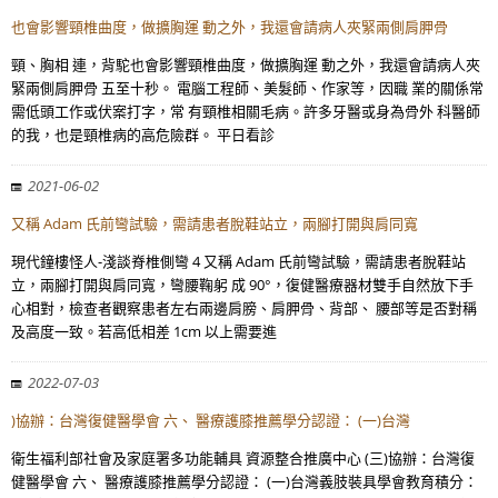
也會影響頸椎曲度，做擴胸運 動之外，我還會請病人夾緊兩側肩胛骨
頸、胸相 連，背駝也會影響頸椎曲度，做擴胸運 動之外，我還會請病人夾
緊兩側肩胛骨 五至十秒。 電腦工程師、美髮師、作家等，因職 業的關係常
需低頭工作或伏案打字，常 有頸椎相關毛病。許多牙醫或身為骨外 科醫師
的我，也是頸椎病的高危險群。 平日看診
2021-06-02
又稱 Adam 氏前彎試驗，需請患者脫鞋站立，兩腳打開與肩同寬
現代鐘樓怪人-淺談脊椎側彎 4 又稱 Adam 氏前彎試驗，需請患者脫鞋站
立，兩腳打開與肩同寬，彎腰鞠躬 成 90°，復健醫療器材雙手自然放下手
心相對，檢查者觀察患者左右兩邊肩膀、肩胛骨、背部、 腰部等是否對稱
及高度一致。若高低相差 1cm 以上需要進
2022-07-03
)協辦：台灣復健醫學會 六、 醫療護膝推薦學分認證： (一)台灣
衛生福利部社會及家庭署多功能輔具 資源整合推廣中心 (三)協辦：台灣復
健醫學會 六、 醫療護膝推薦學分認證： (一)台灣義肢裝具學會教育積分：