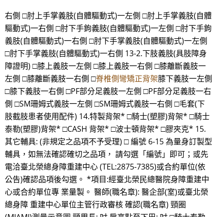
右側 □肘上手掌義肢(自體驅動式)一左側 □肘上手掌義肢(自體
驅動式)一右側 □肘下手鉤義肢(自體驅動式)一左側 □肘下手鉤
義肢(自體驅動式)一右側 □肘下手掌義肢(自體驅動式)一左側
□肘下手掌義肢(自體驅動式)一右側 13-2.下肢義肢(具肢障身
障證明) □膝上義肢一左側 □膝上義肢一右側 □膝離斷義肢一
左側 □膝離斷義肢一右側 □
脊椎側彎矯正背架
膝下義肢一左側
□膝下義肢一右側 □PF部分足義肢一左側 □PF部分足義肢一右
側 □SM珊姆式義肢一左側 □SM珊姆式義肢一右側 □毛套(下
肢截肢患者使用配件) 14.特製背架* □騎士(塑膠)背架* □騎士
泰勒(塑膠)背架* □CASH 背架* □波士頓背架* □膠夾克* 15.
其它輔具: (非規定之品項不予受理) □ 編號 6-15 為量身訂製型
輔具，如無法確認確切之品項， 請勾選「編號」即可；或先
電洽臺北榮總身障重建中心 (TEL:2875-7385)或合約單位(依
公告)確認品項後勾選。 *項目:經臺北榮民總醫院身障重建中
心或合約單位專 業量製。 醫師(職名章): 醫企部(室)或臺北榮
總身障 重建中心單位主管行政審核 確認(職名章) 頸圈