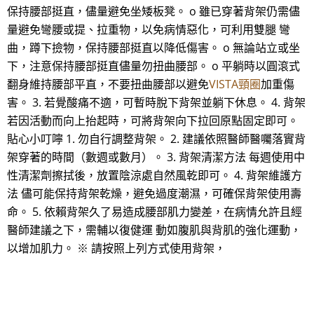
保持腰部挺直，儘量避免坐矮板凳。 o 雖已穿著背架仍需儘
量避免彎腰或提、拉重物，以免病情惡化，可利用雙腿 彎
曲，蹲下撿物，保持腰部挺直以降低傷害。 o 無論站立或坐
下，注意保持腰部挺直儘量勿扭曲腰部。 o 平躺時以圓滾式
翻身維持腰部平直，不要扭曲腰部以避免
VISTA頸圈
加重傷
害。 3. 若覺酸痛不適，可暫時脫下背架並躺下休息。 4. 背架
若因活動而向上抬起時，可將背架向下拉回原點固定即可。
貼心小叮嚀 1. 勿自行調整背架。 2. 建議依照醫師醫囑落實背
架穿著的時間（數週或數月）。 3. 背架清潔方法 每週使用中
性清潔劑擦拭後，放置陰涼處自然風乾即可。 4. 背架維護方
法 儘可能保持背架乾燥，避免過度潮濕，可確保背架使用壽
命。 5. 依賴背架久了易造成腰部肌力變差，在病情允許且經
醫師建議之下，需輔以復健運 動如腹肌與背肌的強化運動，
以增加肌力。 ※ 請按照上列方式使用背架，