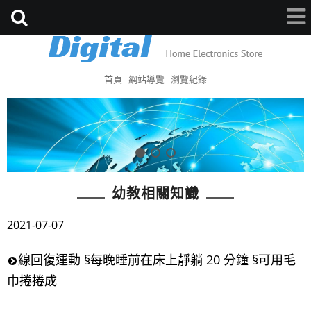
首頁
網站導覽
瀏覽紀錄
幼教相關知識
2021-07-07
線回復運動 §每晚睡前在床上靜躺 20 分鐘 §可用毛
巾捲捲成