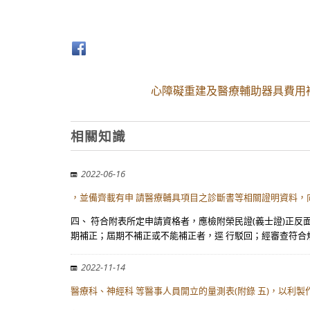
心障礙重建及醫療輔助器具費用
相關知識
2022-06-16
，並備齊載有申 請醫療輔具項目之診斷書等相關證明資料，
四、 符合附表所定申請資格者，應檢附榮民證(義士證)正
期補正；屆期不補正或不能補正者，逕 行駁回；經審查符合
2022-11-14
醫療科、神經科 等醫事人員開立的量測表(附錄 五)，以利製作