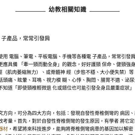
幼教相關知識
 子產品，常常引發肩
使用 電腦、筆電、平板電腦、手機等各種電 子產品，常常引發
更應具備 「牽一頸而動全身」的觀念，好好護頸 保命、健頸強身
神經（肌肉萎縮無力）、或脊髓神 經（步態不穩、大小便失禁）等
括頭痛、眩暈、耳鳴、視力模 糊、心悸、胸悶、腸胃不適、泌尿
不知道「即使頸椎輕微退 化或錯位也可能引發全身且嚴重症狀」
究方向，可分為四大方向，包括：發現自發性脊椎側彎的 病因
效考量。首先，對於自發性脊椎側彎的發生原因，有學者 將它
器材
，希望將來科技進步，能夠將脊椎側彎病患的基因加以解密