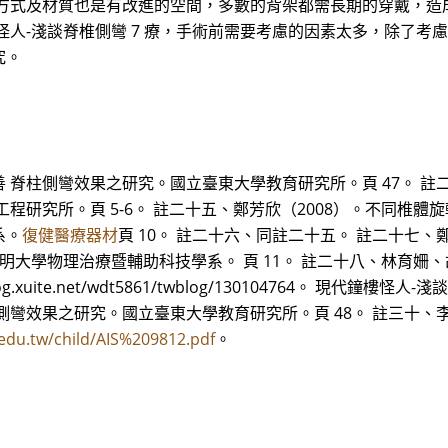
方式及材質也是有改進的空間，多數的背架都需長期的穿戴，造
怪人-淺談脊椎側彎 7 療，手術前需要考慮的因素太多，除了考
究。
脊柱側彎效果之研究。國立臺東大學教育研究所。頁 47。 註二
程研究所。頁 5-6。 註二十五、鄭芳欣（2008）。不同椎體
系。
復健醫療器材
頁 10。 註二十六、同註二十五。 註二十七、
明大學物理治療暨輔助科技學系。 頁 11。 註二十八、林育姍、
/blog.xuite.net/wdt5861/twblog/130104764。 現
彎效果之研究。國立臺東大學教育研究所。頁 48。 註三十、李
.edu.tw/child/AIS%209812.pdf
。