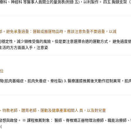
科、神經科 等醫事人員開立的量測表(附錄 五)，以利製作。 四五 胸頸支架（
頸部。避免承重過重：運輸或搬運物品時，應該注意負重不要過重，以減
的穩定性，減少頸椎受傷的風險。但是要注意選擇合適的運動方式， 避免過度
生活的方方面面入手，注意姿
節位
椎側彎(肌肉萎縮症、肌肉失養症、脊柱裂) 3. 醫療護膝推薦後天動作控制異常
、特教老師、體育老師、運動及健康產業相關人 員，以及對兒童
發想與啟發。 ※ 課程推薦對象： 醫師、脊椎矯正器物理治療師、職能治療師
(