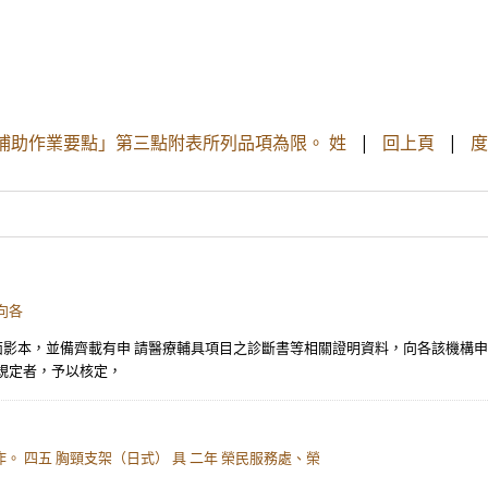
補助作業要點」第三點附表所列品項為限。 姓
|
回上頁
|
度
向各
反面影本，並備齊載有申 請醫療輔具項目之診斷書等相關證明資料，向各該機構
規定者，予以核定，
。 四五 胸頸支架（日式） 具 二年 榮民服務處、榮