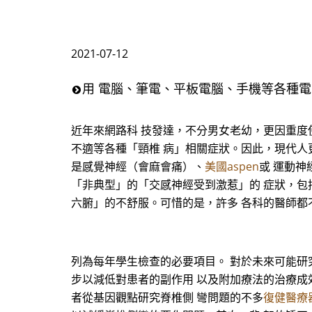
2021-07-12
用 電腦、筆電、平板電腦、手機等各種電
近年來網路科 技發達，不分男女老幼，更因重度
不適等各種「頸椎 病」相關症狀。因此，現代人
是感覺神經（會麻會痛）、
美國aspen
或 運動
「非典型」的「交感神經受到激惹」的 症狀，包
六腑」的不舒服。可惜的是，許多 各科的醫師都
列為每年學生檢查的必要項目。 對於未來可能研
步以減低對患者的副作用 以及附加療法的治療成
者從基因觀點研究脊椎側 彎問題的不多
復健醫療