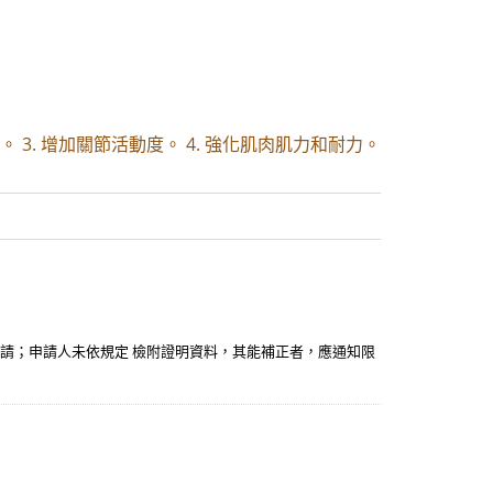
。 3. 增加關節活動度。 4. 強化肌肉肌力和耐力。
申請；申請人未依規定 檢附證明資料，其能補正者，應通知限