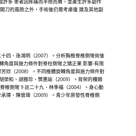
成許多 患者因疼痛而半途而費，並產生許多副作
慮開刀的風險之外，手術後仍需考慮復 建及其他副
十四、孫鴻明（2007）。分析胸椎脊椎側彎術後
旋轉角度與施力條件對脊柱側彎之矯正果 影響-有限
鄭芳欣（2008）。不同椎體旋轉角度與施力條件對
胡榮和、胡雅珍、樊惠瑜（2009）。背架的種類
代鐘樓怪人-淺談脊椎側彎 9 註二十九、林季福（2004）。身心動
承擇、陳晉瑋（2009）。青少年原發性脊椎側