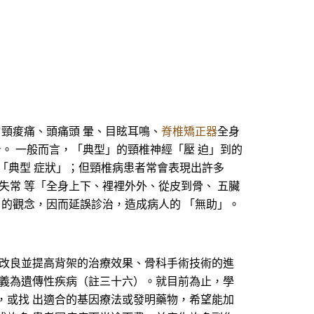
肩頸痠痛、頭痛頭 暈、目眩耳鳴、
脊椎矯正器
全身
。 一般而言，「典型」的頸椎神經「壓 迫」到的
「典型 症狀」；但頸椎病患者常會表現出許多
失常 等「全身上下、裡裡外外、從皮到骨、 五臟
 的觀念，因而延誤診治，造成病人的 「無助」。
、改良並提高背架的治療效果、骨科手術技術的進
定義為遺傳性疾病（註三十六）。就目前為止，學
，或找 出適合的基因療法或發明藥物，希望能加