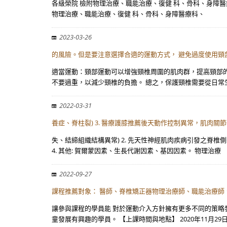
各級榮院 檢附物理治療、職能治療、復健 科、骨科、身障醫療
物理治療、職能治療、復健 科、骨科、身障醫療科、
2023-03-26
的風險。但是要注意選擇合適的運動方式， 避免過度使用
適當運動：頸部運動可以增強頸椎周圍的肌肉群，提高頸部
不要過重，以減少頸椎的負擔。 總之，保護頸椎需要從日常
2022-03-31
養症、脊柱裂) 3. 醫療護膝推薦後天動作控制異常，肌肉關
失、結締組織結構異常) 2. 先天性神經肌肉疾病引發之脊
4. 其他: 賀爾蒙因素、生長代謝因素、基因因素。 物理治療
2022-09-27
課程推薦對象： 醫師、脊椎矯正器物理治療師、職能治療師
讓參與課程的學員能 對於運動介入方針擁有更多不同的策略
童發展有興趣的學員。 【上課時間與地點】 2020年11月29日