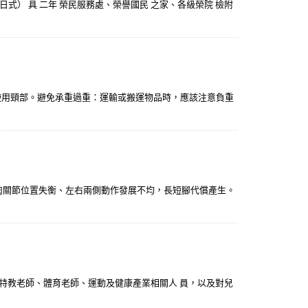
日式） 具 二年 榮民服務處、榮譽國民 之家、各級榮院 檢附
使用頸部。避免承重過重：運輸或搬運物品時，應該注意負重
，肌肉關節位置失衡、左右兩側動作發展不均，長短腳代償產生。
、特教老師、體育老師、運動及健康產業相關人 員，以及對兒