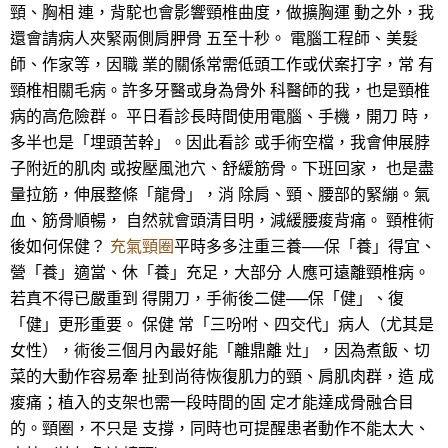
頸、胸相 連，背駝也會影響頸椎曲度，做擴胸運 動之外，我
還會請病人夾緊兩側肩胛骨 五至十秒。 電腦工程師、美髮
師、作家等，因職 業的關係常需低頭工作或伏案打字，常 有
頸椎相關毛病。許多牙醫或身為骨外 科醫師的我，也是頸椎
病的高危險群。 平日看診長時間使用電腦、手機，開刀 時，
多半也是「埋頭苦幹」。因此看診 或手術空檔，我會伸展脖
子附近的肌肉 或按壓風池穴、舒緩筋骨。下班回家， 也是盡
量拉筋，伸展整條「龍骨」，消 除肩、頸、腰部的緊繃。氣
血、筋骨順暢， 自然就會頭清目明，減緩腰痠背痛。 頸椎術
後如何保健？
充氣頸圈
平時多多注重三養──保「養」得宜、
營「養」適當、休「養」充足，大部分 人應可遠離頸椎病。
若真不得已嚴重到 得開刀，手術後二健──保「健」、復
「健」更形重要。 保健 常「三吩咐、四交代」病人（尤其是
女性），術後三個月內最好能「離鼎離 灶」，因為煮飯、切
菜的大動作容易牽 扯到尚待恢復肌力的頸、肩肌肉群，造 成
痠痛；植入的支架也需一段時間的固 定才能達成骨融合目
的。頸圈，不只是 支撐，同時也可提醒患者動作不能太大、