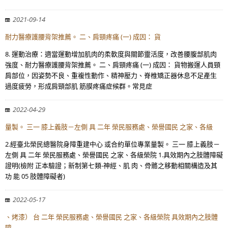
2021-09-14
耐力醫療護腰背架推薦。 二、肩頸疼痛 (一) 成因： 貨
8. 運動治療：適當運動增加肌肉的柔軟度與關節靈活度，改善腰腹部肌肉
強度、耐力醫療護腰背架推薦。 二、肩頸疼痛 (一) 成因： 貨物搬運人員頸
肩部位，因姿勢不良、重複性動作、精神壓力、脊椎矯正器休息不足產生
過度疲勞，形成肩頸部肌 筋膜疼痛症候群。常見症
2022-04-29
量製。 三一 膝上義肢－左側 具 二年 榮民服務處、榮譽國民 之家、各級
2.經臺北榮民總醫院身障重建中心 或合約單位專業量製。 三一 膝上義肢－
左側 具 二年 榮民服務處、榮譽國民 之家、各級榮院 1.具效期內之肢體障礙
證明(檢附 正本驗證；新制第七類-神經、肌 肉、骨骼之移動相關構造及其
功 能 05 肢體障礙者)
2022-05-17
、烤漆） 台 二年 榮民服務處、榮譽國民 之家、各級榮院 具效期內之肢體
障