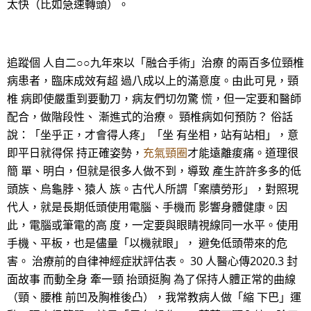
太快（比如急速轉頭）。
追蹤個 人自二○○九年來以「融合手術」治療 的兩百多位頸椎
病患者，臨床成效有超 過八成以上的滿意度。由此可見，頸
椎 病即使嚴重到要動刀，病友們切勿驚 慌，但一定要和醫師
配合，做階段性、 漸進式的治療。 頸椎病如何預防？ 俗話
說：「坐乎正，才會得人疼」「坐 有坐相，站有站相」，意
即平日就得保 持正確姿勢，
充氣頸圈
才能遠離痠痛。道理很
簡 單、明白，但就是很多人做不到，導致 產生許許多多的低
頭族、烏龜脖、猿人 族。古代人所謂「案牘勞形」，對照現
代人，就是長期低頭使用電腦、手機而 影響身體健康。因
此，電腦或筆電的高 度，一定要與眼睛視線同一水平。使用
手機、平板，也是儘量「以機就眼」， 避免低頭帶來的危
害。 治療前的自律神經症狀評估表。 30 人醫心傳2020.3 封
面故事 而動全身 牽一頸 抬頭挺胸 為了保持人體正常的曲線
（頸、腰椎 前凹及胸椎後凸），我常教病人做「縮 下巴」運