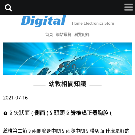
首頁
網站導覽
瀏覽紀錄
幼教相關知識
2021-07-16
§ 矢狀面 ( 側面 ) § 頭頸 § 脊椎矯正器胸腔 (
薦椎第二節 § 兩側恥骨中間 § 兩腿中間 § 橫切面 什麼是好的