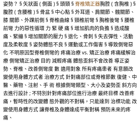
姿勢？ § 矢狀面 ( 側面 ) § 頭頸 §
脊椎矯正器
胸腔 ( 含胸椎 ) §
腹腔 ( 含腰椎 ) § 骨盆 § 中心點 § 外耳道、肩關節、髖關節、
膝 關節、外踝前側 § 脊椎曲線 § 頸椎前彎 § 胸椎後彎 § 腰椎
前彎 力的惡性循環 力 緊 硬 痛 § 增加肌肉的負擔 § 造成酸
痛、緊繃 § 增加關節的壓力 § 退化、骨刺 § 失去彈性、活動
度及柔軟度 § 姿勢體態不良 § 運動或工作傷害 § 導致側彎惡
化 不明原因型脊椎側彎的 疼痛治療 vs. 矯正治療 疼痛緩解治
療 側彎矯正治療 目的 減輕疼痛 體態歪斜不會改善 導正姿
勢、脊椎、改善側彎度 數 適用對象 所有疼痛患者 有意願改
變使用身體方式者 治療方式 針對痛部位或脊椎節數 復健、中
醫、藥物、注射、手 術 根據側彎類型、大小及姿勢歪 斜方向
去進行設計 ; 不特別針對疼痛部位進行治療 最終目標 改善疼
痛，暫時性的改變體 態外觀的不對稱，只能達到 治標功能 改
變使用身體方式 讓脊椎及身體達成平衡對稱 預防未來的疼
痛、