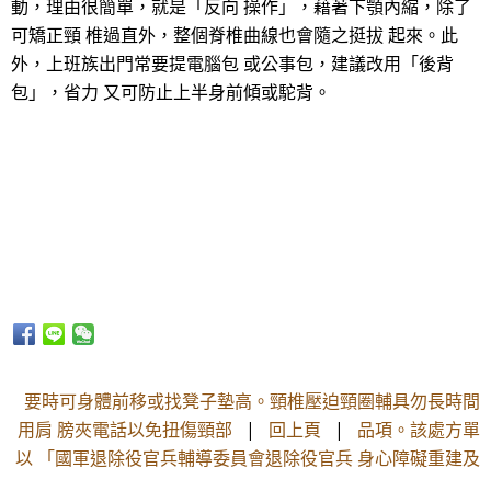
動，理由很簡單，就是「反向 操作」，藉著下顎內縮，除了
可矯正頸 椎過直外，整個脊椎曲線也會隨之挺拔 起來。此
外，上班族出門常要提電腦包 或公事包，建議改用「後背
包」，省力 又可防止上半身前傾或駝背。
要時可身體前移或找凳子墊高。頸椎壓迫頸圈輔具勿長時間
用肩 膀夾電話以免扭傷頸部
|
回上頁
|
品項。該處方單
以 「國軍退除役官兵輔導委員會退除役官兵 身心障礙重建及