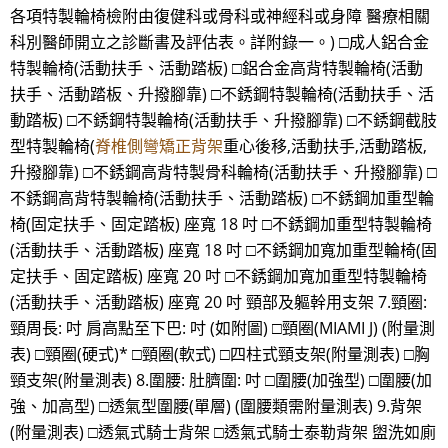
各項特製輪椅檢附由復健科或骨科或神經科或身障 醫療相關
科別醫師開立之診斷書及評估表。詳附錄一。) □成人鋁合金
特製輪椅(活動扶手、活動踏板) □鋁合金高背特製輪椅(活動
扶手、活動踏板、升撥腳靠) □不銹鋼特製輪椅(活動扶手、活
動踏板) □不銹鋼特製輪椅(活動扶手、升撥腳靠) □不銹鋼截肢
型特製輪椅(
脊椎側彎矯正背架
重心後移,活動扶手,活動踏板,
升撥腳靠) □不銹鋼高背特製骨科輪椅(活動扶手、升撥腳靠) □
不銹鋼高背特製輪椅(活動扶手、活動踏板) □不銹鋼加重型輪
椅(固定扶手、固定踏板) 座寬 18 吋 □不銹鋼加重型特製輪椅
(活動扶手、活動踏板) 座寬 18 吋 □不銹鋼加寬加重型輪椅(固
定扶手、固定踏板) 座寬 20 吋 □不銹鋼加寬加重型特製輪椅
(活動扶手、活動踏板) 座寬 20 吋 頸部及軀幹用支架 7.頸圈:
頸周長: 吋 肩高點至下巴: 吋 (如附圖) □頸圈(MIAMI J) (附量測
表) □頸圈(硬式)* □頸圈(軟式) □四柱式頸支架(附量測表) □胸
頸支架(附量測表) 8.圍腰: 肚臍圍: 吋 □圍腰(加強型) □圍腰(加
強、加高型) □透氣型圍腰(單層) (圍腰類需附量測表) 9.背架
(附量測表) □透氣式騎士背架 □透氣式騎士泰勒背架 盥洗如廁