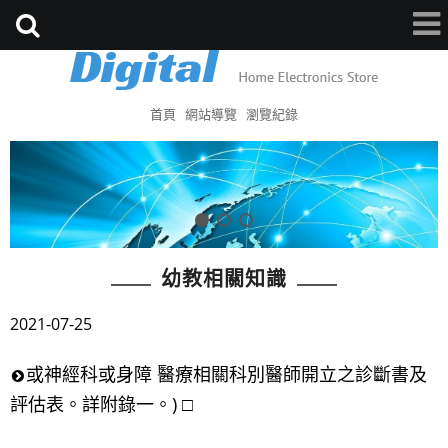
首頁
網站導覽
瀏覽紀錄
幼教相關知識
2021-07-25
或神經科或身障 醫療相關科別醫師開立之診斷書及
評估表。詳附錄一。) □