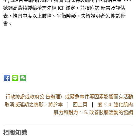
型) □鋁合金輪椅(超輕型折背式) 6.特製輪椅 (申請鋁合金、不
銹鋼高背特製輪椅需先經 ICF 鑑定，並檢附診 斷書及評估
表，惟具中度以上肢障、平衡障礙、失智證明者免 附診斷
書。
行政總處或政府公 告辦理）或緊急事件等因素影響而有活動
取消或延期之情形，將於本
|
回上頁
|
度。 4. 強化肌肉
肌力和耐力。 5. 改善肢體活動的協調
相關知識