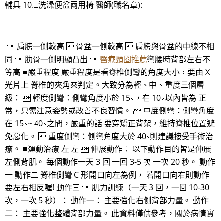
輔具 10.□洗澡便盆兩用椅 醫師(職名章):
 肩膀一側較高  骨盆一側較高  肩膀與骨盆的中線不相
同  肋骨一側明顯凸出 
醫療頸圈推薦
彎腰時背部左右不
等高 ■嚴重程度 嚴重程度是看脊椎側彎的角度大小，要由 X
光片上 脊椎的夾角來判定。大致分為輕、中、重度三個層
級：  輕度側彎：側彎角度小於 15∘，在 10∘以內皆為 正
常，只需注意姿勢或改善不良習慣。  中度側彎：側彎角度
在 15∘~ 40∘之間，嚴重的話 要穿矯正背架，維持脊椎位置避
免惡化。  重度側彎：側彎角度大於 40∘則建議接受手術治
療。 ■運動治療 左 左  伸展動作： 以下動作目的皆是伸展
左側背肌。 每個動作一天 3 回 一回 3-5 次 一次 20 秒。 動作
一 動作二 脊椎側彎 C 形開口向左為例， 若開口向右則動作
要左右相反喔! 動作三  肌力訓練（一天 3 回，一回 10-30
次，一次 5 秒）： 動作一： 主要強化右側背部力量。 動作
二： 主要強化整體背部力量。 此資料僅供參考，關於病情實