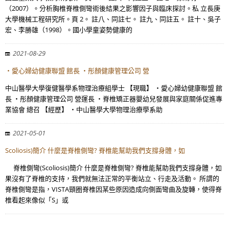
（2007）。分析胸椎脊椎側彎術後結果之影響因子與臨床探討。私 立長庚
大學機械工程研究所。頁 2。 註八、同註七。 註九、同註五。 註十、吳子
宏、李勝雄（1998）。國小學童姿勢健康的
2021-08-29
・愛心婦幼健康聯盟 館長 ・彤顏健康管理公司 營
中山醫學大學復健醫學系物理治療組學士 【現職】 ・愛心婦幼健康聯盟 館
長 ・彤顏健康管理公司 營運長 ・脊椎矯正器嬰幼兒發展與家庭關係促進專
業協會 總召 【經歷】 ・中山醫學大學物理治療學系助
2021-05-01
Scoliosis)簡介 什麼是脊椎側彎? 脊椎能幫助我們支撐身體，如
脊椎側彎(Scoliosis)簡介 什麼是脊椎側彎? 脊椎能幫助我們支撐身體，如
果沒有了脊椎的支持，我們就無法正常的平衡站立、行走及活動。 所謂的
脊椎側彎是指，VISTA頸圈脊椎因某些原因造成向側面彎曲及旋轉，使得脊
椎看起來像似「S」或