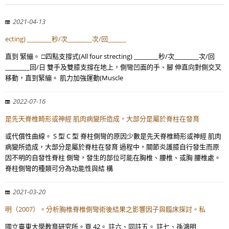
2021-04-13
ecting) ________秒/次________次/回______
直到 緊繃。 □四點支撐式(All four strecting) ________秒/次________次/回
________回/日 雙手及雙膝支撐在地上，側彎凹面的手、腳 伸直向對側交叉
移動，直到緊繃。 肌力加強運動(Muscle
2022-07-16
是先天脊椎畸形或神經 肌肉病變所造成，大部分是屬於脊柱在發育
或代償性曲線。 S 型 C 型 脊柱側彎的原因少數是先天脊椎畸形或神經 肌肉
病變所造成，大部分是屬於脊柱在發育 過程中，關節炎護膝自行發生而原
因不明的自發性脊柱 側彎，發生的部位可能在胸椎、腰椎、或胸 腰椎處。
脊柱側彎的種類可分為功能性與結 構
2021-03-20
明（2007）。分析胸椎脊椎側彎術後結果之影響因子與臨床探討。私
國立臺東大學教育研究所。頁 42。 註六、同註五。 註七、孫鴻明