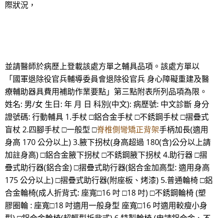
際狀況，
並請醫師於病歷上登載該處方單之輔具品項。該處方單以
「國軍退除役官兵輔導委員會退除役官兵 身心障礙重建及醫
療輔助器具費用補助作業要點」第三點附表所列品項為限。
姓名: 男/女 生日: 年 月 日 科別(中文): 病歷號: 中文診斷 身分
證號碼: 行動輔具 1.手杖 □鋁合金手杖 □不銹鋼手杖 □摺疊式
盲杖 2.四腳手杖 □一般型 □
脊椎側彎矯正背架
手柄加長(適用
身高 170 公分以上) 3.腋下拐杖(身高超過 180(含)公分以上請
加註身高) □鋁合金腋下拐杖 □不銹鋼腋下拐杖 4.助行器 □摺
疊式助行器(鋁合金) □摺疊式助行器(鋁合金加高型: 適用身高
175 公分以上) □摺疊式助行器(附座板、烤漆) 5.普通輪椅 □鋁
合金輪椅(成人折背式: 座寬□16 吋 □18 吋) □不銹鋼輪椅 (塑
膠圈輪 : 座寬□18 吋適用一般身型 座寬□16 吋適用較瘦小身