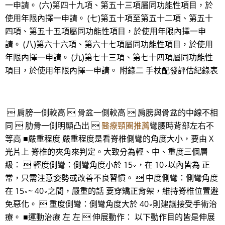
一申請。 (六)第四十九項、第五十三項屬同功能性項目，於
使用年限內擇一申請。 (七)第五十項至第五十二項、第五十
四項、第五十五項屬同功能性項目，於使用年限內擇一申
請。 (八)第六十六項、第六十七項屬同功能性項目，於使用
年限內擇一申請。 (九)第七十三項、第七十四項屬同功能性
項目，於使用年限內擇一申請。 附錄二 手杖配發評估紀錄表
 肩膀一側較高  骨盆一側較高  肩膀與骨盆的中線不相
同  肋骨一側明顯凸出 
醫療頸圈推薦
彎腰時背部左右不
等高 ■嚴重程度 嚴重程度是看脊椎側彎的角度大小，要由 X
光片上 脊椎的夾角來判定。大致分為輕、中、重度三個層
級：  輕度側彎：側彎角度小於 15∘，在 10∘以內皆為 正
常，只需注意姿勢或改善不良習慣。  中度側彎：側彎角度
在 15∘~ 40∘之間，嚴重的話 要穿矯正背架，維持脊椎位置避
免惡化。  重度側彎：側彎角度大於 40∘則建議接受手術治
療。 ■運動治療 左 左  伸展動作： 以下動作目的皆是伸展