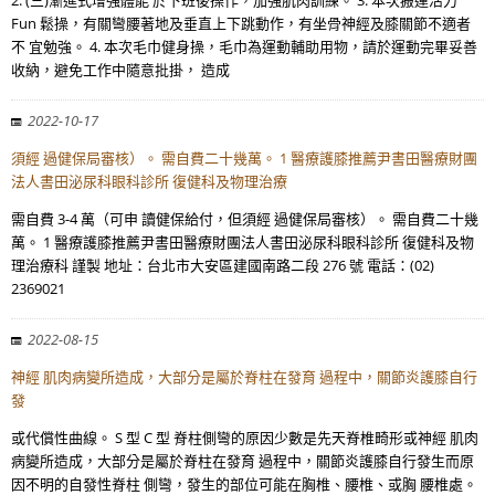
2. (三)漸進式增強體能 於下班後操作，加強肌肉訓練。 3. 本次搬運活力
Fun 鬆操，有關彎腰著地及垂直上下跳動作，有坐骨神經及膝關節不適者
不 宜勉強。 4. 本次毛巾健身操，毛巾為運動輔助用物，請於運動完畢妥善
收納，避免工作中隨意批掛， 造成
2022-10-17
須經 過健保局審核）。 需自費二十幾萬。 1 醫療護膝推薦尹書田醫療財團
法人書田泌尿科眼科診所 復健科及物理治療
需自費 3-4 萬（可申 讀健保給付，但須經 過健保局審核）。 需自費二十幾
萬。 1 醫療護膝推薦尹書田醫療財團法人書田泌尿科眼科診所 復健科及物
理治療科 謹製 地址：台北市大安區建國南路二段 276 號 電話：(02)
2369021
2022-08-15
神經 肌肉病變所造成，大部分是屬於脊柱在發育 過程中，關節炎護膝自行
發
或代償性曲線。 S 型 C 型 脊柱側彎的原因少數是先天脊椎畸形或神經 肌肉
病變所造成，大部分是屬於脊柱在發育 過程中，關節炎護膝自行發生而原
因不明的自發性脊柱 側彎，發生的部位可能在胸椎、腰椎、或胸 腰椎處。