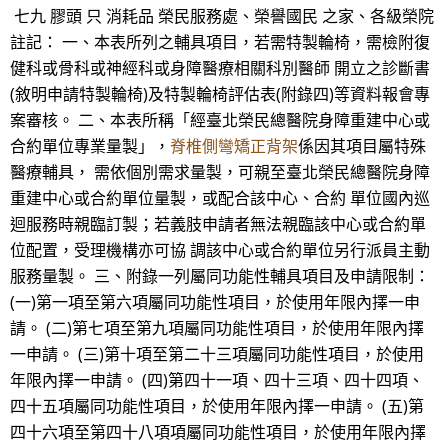
七九 膠頭 只 消耗品 榮民服務處、榮譽國民 之家、各級榮院
註記： 一、本表所列之輔具項目，若需特製輪椅，需檢附復
健科或骨科或神經科或身障醫療相關科別醫師 開立之診斷書
(敘明申請特製輪椅)及特製輪椅評估表(附錄四)等資料報會專
案審核。 二、本表所稱「經臺北榮民總醫院身障重建中心或
合約單位專業量製」，
脊椎側彎矯正背架
係因其項目屬特殊
醫療輔具， 需依個別需求量製，可親至臺北榮民總醫院身障
重建中心或合約單位量製，或配合該中心、合約 單位國內巡
迴服務時親臨訂製；若義肢申請者無法親臨該中心或合約單
位配置，受理機構亦可協 調該中心或合約單位另行派員主動
服務量製。 三、附錄一列屬同功能性輔具項目及申請限制：
(一)第一項至第六項屬同功能性項目，於使用年限內擇一申
請。 (二)第七項至第九項屬同功能性項目，於使用年限內擇
一申請。 (三)第十項至第二十三項屬同功能性項目，於使用
年限內擇一申請。 (四)第四十一項、四十三項、四十四項、
四十五項屬同功能性項目，於使用年限內擇一申請。 (五)第
四十六項至第四十八項項屬同功能性項目，於使用年限內擇