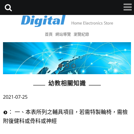
首頁
網站導覽
瀏覽紀錄
幼教相關知識
2021-07-25
： 一、本表所列之輔具項目，若需特製輪椅，需檢
附復健科或骨科或神經