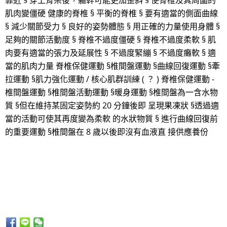
靠近 § 穿上背架後，軀幹可能更加歪斜 § 使脊椎及其周圍的
肌肉變僵硬 健康的脊椎 § 平衡的脊椎 § 要有適當的側面曲線
§ 減少關節受力 § 良好的姿勢體態 § 用正確的力量使用身體 §
足夠的關節活動度 § 脊椎不過度僵硬 § 脊椎不過度柔軟 § 肌
肉要有適當的張力及延展性 § 不過度緊繃 § 不過度癱軟 § 適
當的肌肉力量 脊椎保健運動 §椎間盤運動 §曲線回復運動 §牽
拉運動 §肌力強化運動 / 核心肌群訓練 ( ？ ) 脊椎保健運動 -
椎間盤運動 §椎間盤活動運動 §暖身運動 §椎間盤為一含水物
質 §但在維持某固定姿勢約 20 分鐘後即 呈現果凍狀 §透過適
當的活動可使其再度變為柔軟 的水狀物質 § 進行曲線回復前
的重要運動 §椎間盤在 8 歲以後即沒有血液直 接供應養份