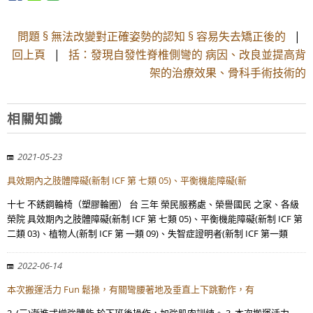
問題 § 無法改變對正確姿勢的認知 § 容易失去矯正後的
|
回上頁
|
括：發現自發性脊椎側彎的 病因、改良並提高背
架的治療效果、骨科手術技術的
相關知識
2021-05-23
具效期內之肢體障礙(新制 ICF 第 七類 05)、平衡機能障礙(新
十七 不銹鋼輪椅（塑膠輪圈） 台 三年 榮民服務處、榮譽國民 之家、各級
榮院 具效期內之肢體障礙(新制 ICF 第 七類 05)、平衡機能障礙(新制 ICF 第
二類 03)、植物人(新制 ICF 第 一類 09)、失智症證明者(新制 ICF 第一類
2022-06-14
本次搬運活力 Fun 鬆操，有關彎腰著地及垂直上下跳動作，有