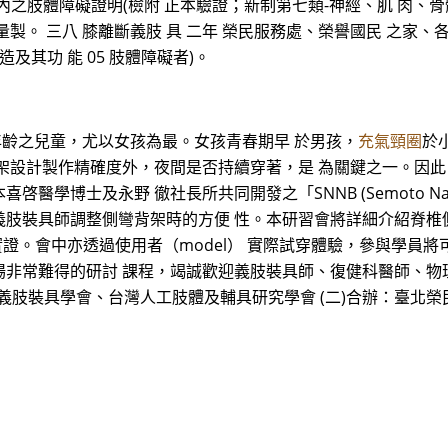
內之肢體障礙證明(檢附 正本驗證；新制第七類-神經、肌 肉、骨骼之
。 三八 膝離斷義肢 具 二年 榮民服務處、榮譽國民 之家、各
及其功 能 05 肢體障礙者)。
年齡之兒童，尤以女孩為最。女孩青春期早 於男孩，
充氣頸圈
於
架設計製作精確度外，夜間是否持續穿著，是 為關鍵之一。因此
士及永野 徹社長所共同開發之「SNNB (Semoto Nagano N
義肢裝具師調整側彎背架時的方便 性。本研習會將詳細介紹脊椎
證。會中亦透過使用者（model） 實際試穿體驗，參與學員
非常難得的研討 課程，竭誠歡迎義肢裝具師、復健科醫師、物
台灣義肢裝具學會、台灣人工肢體及輔具研究學會 (二)合辦：臺北