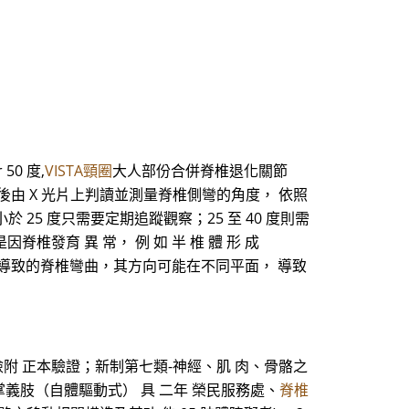
50 度,
VISTA頸圈
大人部份合併脊椎退化關節
，然後由 X 光片上判讀並測量脊椎側彎的角度， 依照
 25 度只需要定期追蹤觀察；25 至 40 度則需
發育 異 常， 例 如 半 椎 體 形 成
ation），所 導致的脊椎彎曲，其方向可能在不同平面， 導致
檢附 正本驗證；新制第七類-神經、肌 肉、骨骼之
掌義肢（自體驅動式） 具 二年 榮民服務處、
脊椎