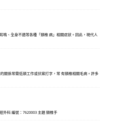
眩耳鳴、全身不適等各種「頸椎 病」相關症狀。因此，現代人
業的關係常需低頭工作或伏案打字，常 有頸椎相關毛病。許多
 編號：7620003 主題 頸椎手