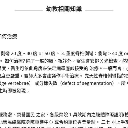
幼教相關知識
 如何治療
0 度 ~ 40 度 or 50 度。 3. 重度脊椎側彎：側彎 > 40 度 or 
能障礙。 如何治療? 除了一般的觸、視診外，醫生會安排 X 光檢查
彎的程度，醫生可依此角度來決定病患應該接受的 治療。一般而言，小於
度更嚴重，醫師大多會建議作手術治療。 先天性脊椎側彎指的是因脊椎
wedge vertebrae） 或分節失敗（defect of segment
生時即被發現；
服務處、榮譽國民 之家、各級榮院 1.具效期內之肢體障礙證明(
.經臺北榮民總醫院身障重建中心 或合約單位專業量製。 三七 肘上手