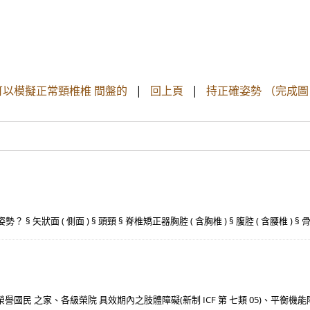
可以模擬正常頸椎椎 間盤的
|
回上頁
|
持正確姿勢 （完成圖
§ 矢狀面 ( 側面 ) § 頭頸 § 脊椎矯正器胸腔 ( 含胸椎 ) § 腹腔 ( 含腰椎 )
民 之家、各級榮院 具效期內之肢體障礙(新制 ICF 第 七類 05)、平衡機能障礙