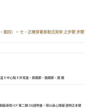
，圖四）。 七、正確穿著泰勒式背架 之步驟 步驟
 § 骨盆 § 中心點 § 外耳道、肩關節、髖關節、膝 關
(新制 ICF 第二類 03)證明者，得以身心障礙 證明正本替