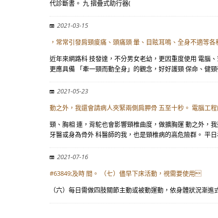
代診斷書。 九 摺疊式助行器(
2021-03-15
，常常引發肩頸痠痛、頭痛頭 暈、目眩耳鳴、全身不適等各
近年來網路科 技發達，不分男女老幼，更因重度使用 電腦
更應具備 「牽一頸而動全身」的觀念，好好護頸 保命、健頸
2021-05-23
動之外，我還會請病人夾緊兩側肩胛骨 五至十秒。 電腦工
頸、胸相 連，背駝也會影響頸椎曲度，做擴胸運 動之外，我
牙醫或身為骨外 科醫師的我，也是頸椎病的高危險群。 平日
2021-07-16
#63849;及時 間。 （七）儘早下床活動，視需要使用
（六）每日需做四肢關節主動或被動運動，依身體狀況漸進式增加