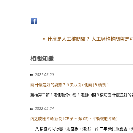
。 什麼是人工椎間盤？ 人工頸椎椎間盤是
相關知識
2021-06-20
面 什麼是好的姿勢？ § 矢狀面 ( 側面 ) § 頭頸 §
薦椎第二節 § 兩側恥骨中間 § 兩腿中間 § 橫切面 什麼是好的姿勢？ 
2022-05-24
內之肢體障礙(新制 ICF 第 七類 05)、平衡機能障礙(
八 摺疊式助行器（附座板、烤漆） 台 二年 榮民服務處、榮譽國