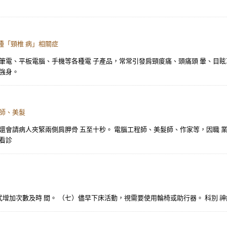
種「頸椎 病」相關症
、筆電、平板電腦、手機等各種電 子產品，常常引發肩頸痠痛、頭痛頭 暈、目
強身。
程師、美髮
還會請病人夾緊兩側肩胛骨 五至十秒。 電腦工程師、美髮師、作家等，因職 
看診
次數及時 間。 （七）儘早下床活動，視需要使用輪椅或助行器。 科別 神經外科