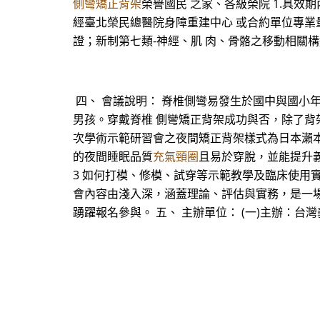
側彎矯正背架
榮譽國民 之家、各級榮院 1.具效期
經臺北榮民總醫院身障重建中心 或合約單位專業量製
證；新制第七類-神經、肌 肉、骨骼之移動相關構造
四、 會議說明： 脊椎側彎易發生於國中與國小
男孩。穿戴脊椎 側彎矯正背架成功與否，除了背
次學術示範研習會之夜間矯正背架樣式為日本瀨本喜啓醫學博
的夜間睡眠品質
充氣頸圈
且易於穿脫，並能提升
3 如何打模、修模、試穿等示範教學及臨床使用實
會內容由淺入深，涵蓋理論、評估與實務，是一場
踴躍報名參與。 五、 主辦單位： (一)主辦：