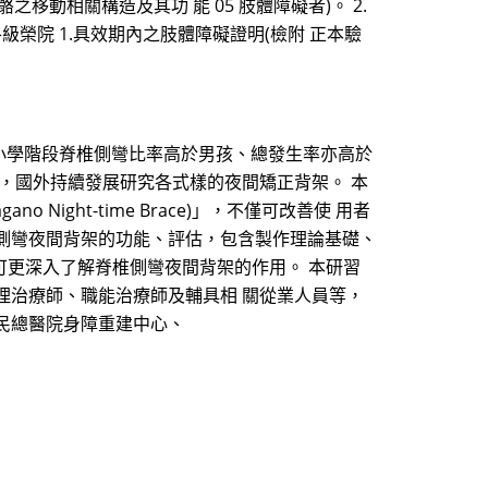
移動相關構造及其功 能 05 肢體障礙者)。 2.
級榮院 1.具效期內之肢體障礙證明(檢附 正本驗
小學階段脊椎側彎比率高於男孩、總發生率亦高於
，國外持續發展研究各式樣的夜間矯正背架。 本
ight-time Brace)」，不僅可改善使 用者
側彎夜間背架的功能、評估，包含製作理論基礎、
將可更深入了解脊椎側彎夜間背架的作用。 本研習
理治療師、職能治療師及輔具相 關從業人員等，
榮民總醫院身障重建中心、