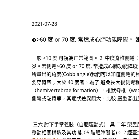
2021-07-28
>60 度 or 70 度, 常造成心肺功能障礙。
一般 <10 度 可視為正常範圍。 2. 中度脊椎側彎：側彎 2
炎。若側彎>60 度 or 70 度, 常造成心肺功
所量出的角度(Cobb angle)我們可以知道側
要穿背架；大於 40 度者，為了 避免長大後側彎程
（hemivertebrae formation），椎狀脊椎（
側彎或駝背等，其症狀差異頗大，比較 嚴重者出
三六 肘下手掌義肢（自體驅動式） 具 二年 榮民
移動相關構造及其功 能 05 肢體障礙者)。 2