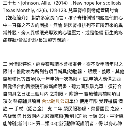
三十七、Johnson, Allie.（2014）. New hope for scoliosis.
Texas Monthly, 42(6), 128-128. 兒童脊椎側彎處置研討會
【課程簡介】 對許多家長而言，孩子脊椎側彎問題是他們心
中一直揮之不去的困擾，無論 是因脊椎排列不正所帶來的異
常外觀、旁人異樣眼光導致的心理壓力、或是後續 衍生的疼
痛症狀/骨盆歪斜/長短腳等問題，
三.因情形特殊，經專案報請本會核准者，得不受申請年限之
限制。惟附表內所列各項目輔具(助聽器、 眼鏡、義眼、其他
醫療輔具等四項)以一年申請一次為限。 四.申請人應備之西
醫健保合約醫療院所診斷證明書、聽力圖及驗光單，須符合
自開具之日起三個月內 之期限。 附錄一 醫療輔具補助項目
項次 醫療輔具項目
台北輔具公司
單位 使用年限 受理機構 備
註 一 手杖（鋁合金） 支 二年 榮民服務處、榮譽國民 之家、
各級榮院 具效期內之肢體障礙(新制 ICF 第 七類 05)、平衡機
能障礙(新制 ICF 第二類 03)或行動障礙證明者，得 以身心障