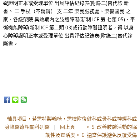
礙證明正本或受理單位 出具評估紀錄表(附錄二)替代診 斷
書。 二 手杖（不銹鋼） 支 二年 榮民服務處、榮譽國民 之
家、各級榮院 具效期內之肢體障礙(新制 ICF 第 七類 05)、平
衡機能障礙(新制 ICF 第二類 03)或行動障礙證明者，得 以身
心障礙證明正本或受理單位 出具評估紀錄表(附錄二)替代診
斷書。
輔具項目，若需特製輪椅，需檢附復健科或骨科或神經科或
身障醫療相關科別醫
|
回上頁
|
。 5. 改善肢體活動的協
調性及靈活度。 6. 適當保護避免反覆受傷