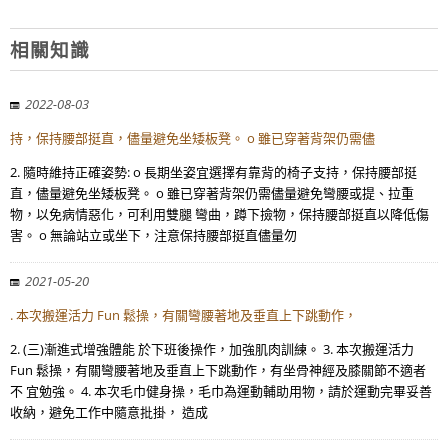
相關知識
2022-08-03
持，保持腰部挺直，儘量避免坐矮板凳。 o 雖已穿著背架仍需儘
2. 隨時維持正確姿勢: o 長期坐姿宜選擇有靠背的椅子支持，保持腰部挺
直，儘量避免坐矮板凳。 o 雖已穿著背架仍需儘量避免彎腰或提、拉重
物，以免病情惡化，可利用雙腿 彎曲，蹲下撿物，保持腰部挺直以降低傷
害。 o 無論站立或坐下，注意保持腰部挺直儘量勿
2021-05-20
. 本次搬運活力 Fun 鬆操，有關彎腰著地及垂直上下跳動作，
2. (三)漸進式增強體能 於下班後操作，加強肌肉訓練。 3. 本次搬運活力
Fun 鬆操，有關彎腰著地及垂直上下跳動作，有坐骨神經及膝關節不適者
不 宜勉強。 4. 本次毛巾健身操，毛巾為運動輔助用物，請於運動完畢妥善
收納，避免工作中隨意批掛， 造成