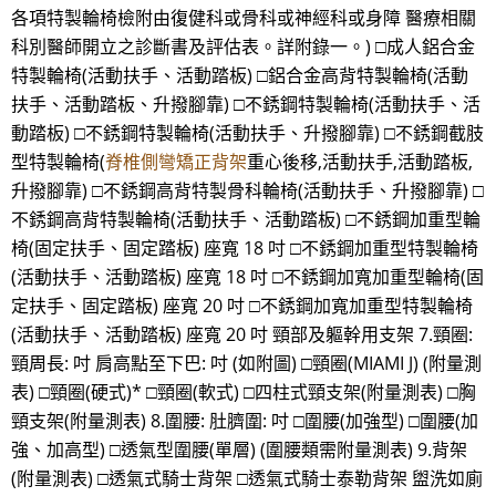
各項特製輪椅檢附由復健科或骨科或神經科或身障 醫療相關
科別醫師開立之診斷書及評估表。詳附錄一。) □成人鋁合金
特製輪椅(活動扶手、活動踏板) □鋁合金高背特製輪椅(活動
扶手、活動踏板、升撥腳靠) □不銹鋼特製輪椅(活動扶手、活
動踏板) □不銹鋼特製輪椅(活動扶手、升撥腳靠) □不銹鋼截肢
型特製輪椅(
脊椎側彎矯正背架
重心後移,活動扶手,活動踏板,
升撥腳靠) □不銹鋼高背特製骨科輪椅(活動扶手、升撥腳靠) □
不銹鋼高背特製輪椅(活動扶手、活動踏板) □不銹鋼加重型輪
椅(固定扶手、固定踏板) 座寬 18 吋 □不銹鋼加重型特製輪椅
(活動扶手、活動踏板) 座寬 18 吋 □不銹鋼加寬加重型輪椅(固
定扶手、固定踏板) 座寬 20 吋 □不銹鋼加寬加重型特製輪椅
(活動扶手、活動踏板) 座寬 20 吋 頸部及軀幹用支架 7.頸圈:
頸周長: 吋 肩高點至下巴: 吋 (如附圖) □頸圈(MIAMI J) (附量測
表) □頸圈(硬式)* □頸圈(軟式) □四柱式頸支架(附量測表) □胸
頸支架(附量測表) 8.圍腰: 肚臍圍: 吋 □圍腰(加強型) □圍腰(加
強、加高型) □透氣型圍腰(單層) (圍腰類需附量測表) 9.背架
(附量測表) □透氣式騎士背架 □透氣式騎士泰勒背架 盥洗如廁