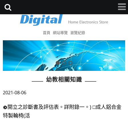
首頁
網站導覽
瀏覽紀錄
幼教相關知識
2021-08-06
開立之診斷書及評估表。詳附錄一。) □成人鋁合金
特製輪椅(活