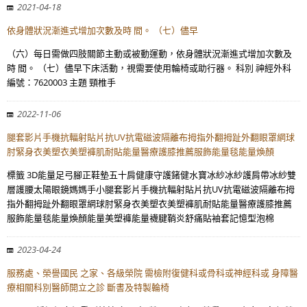
2021-04-18
依身體狀況漸進式增加次數及時 間。 （七）儘早
（六）每日需做四肢關節主動或被動運動，依身體狀況漸進式增加次數及
時 間。 （七）儘早下床活動，視需要使用輪椅或助行器。 科別 神經外科
編號：7620003 主題 頸椎手
2022-11-06
腿套影片手機抗輻射貼片抗UV抗電磁波隔離布拇指外翻拇趾外翻眼罩網球
肘緊身衣美塑衣美塑褲肌耐貼能量醫療護膝推薦服飾能量毯能量煥顏
標籤 3D能量足弓腳正鞋墊五十肩健康守護鍺健水寶冰紗冰紗護肩帶冰紗雙
層護腰太陽眼鏡媽媽手小腿套影片手機抗輻射貼片抗UV抗電磁波隔離布拇
指外翻拇趾外翻眼罩網球肘緊身衣美塑衣美塑褲肌耐貼能量醫療護膝推薦
服飾能量毯能量煥顏能量美塑褲能量襪腱鞘炎舒痛貼袖套記憶型泡棉
2023-04-24
服務處、榮譽國民 之家、各級榮院 需檢附復健科或骨科或神經科或 身障醫
療相關科別醫師開立之診 斷書及特製輪椅