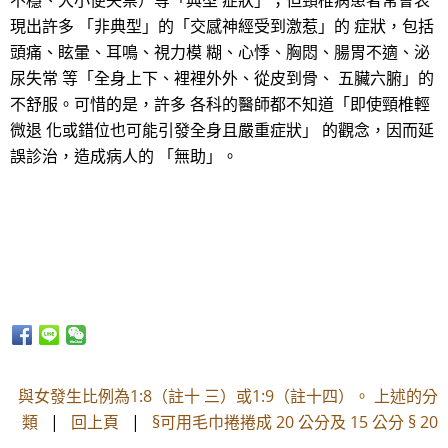
不穩、大小便失禁）等「典型 症狀」；但頸椎病患者常會表
現出許多 「非典型」的「交感神經受到激惹」的 症狀，包括
頭痛、眩暈、耳鳴、視力模 糊、心悸、胸悶、腸胃不適、泌
尿失常 等「全身上下、裡裡外外、從皮到骨、 五臟六腑」的
不舒服。可惜的是，許多 各科的醫師都不知道「即使頸椎輕
微退 化或錯位也可能引發全身且嚴重症狀」 的觀念，因而延
誤診治，造成病人的 「無助」。
與女發生比例為1:8（註十 三）或1:9（註十四）。 上述的分
類
|
回上頁
|
§可用毛巾捲捲成 20 公分及 15 公分 § 20