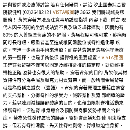
請與醫師或治療師討論 若有任何疑問，請洽 汐止國泰綜合醫
院復健科 (02)26482121
VISTA頸圈
轉 3662 我們將竭誠為您
服務！ 背架穿著方法及注意事項護理指導 內容下載 : 前言 現
代人因長時間的坐姿或站姿不良及缺乏規律運動，因而約有
80％ 的人曾經歷背痛的不 舒服。背痛程度可輕可重，疼痛時
間可長可短，嚴重者甚至造成椎間盤脫位或脊椎退化等 疾
病，需進一步藉由手術來治療；而穿著背架是背痛保守治療
的第一選擇，也是手術後保 護脊椎的重要處置。
VISTA頸圈
正確穿著背架不僅可以固定及維持脊椎的穩定度，對於維持
脊椎正確 姿勢也有很大的幫助。 穿著背架的目的 背架依其材
質特性可分為金屬及壓克力材質背架，而一般所謂金屬背架
就是為俗稱之鐵衣 （臺語）。背架的穿著原理主要藉由適當
的支托脊椎、分攤脊椎的承受力，減輕脊椎及背 部組織的壓
力，藉以達到減輕腰部酸痛的目的，也藉由限制脊椎活動來
保護脊椎、促進脊 椎骨癒合及預防與身體姿勢相關之合併
症。 若為急性發作厲害的腰痛，醫師會建議短期使 用束腹支
撐，但若有脊椎滑脫、先天性脊柱側彎、脊椎壓迫性骨折、