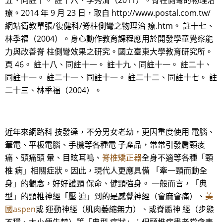
五、同註十。 註十六、李秀清（2011）。脊柱側彎的物理治
療。2014 年 9 月 23 日，取自 http://www.postal.com.tw/
網站衛教單張/復健科/脊柱側彎之物理治 療.htm。 註十七、
林季福（2004）。身心動作教育課程應用於開發學童覺察能
力與改善脊 柱側彎效果之研究。國立臺東大學教育研究所。
頁 46。 註十八、同註十一。 註十九、同註十一。 註二十、
同註十一。 註二十一、同註十一。 註二十二、同註十七。 註
二十三、林季福（2004）。
近年來網路科 技發達，不分男女老幼，更因重度使用 電腦、
筆電、平板電腦、手機等各種電 子產品，常常引發肩頸痠
痛、頭痛頭 暈、目眩耳鳴、
脊椎矯正器
全身不適等各種「頸
椎 病」相關症狀。因此，現代人更應具備 「牽一頸而動全
身」的觀念，好好護頸 保命、健頸強身。 一般而言，「典
型」的頸椎神經「壓 迫」到的是感覺神經（會麻會痛）、
美
國aspen
或 運動神經（肌肉萎縮無力）、或脊髓神 經（步態