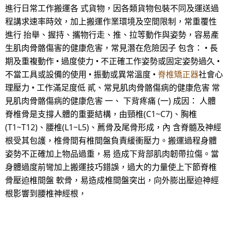
進行日常工作搬運各 式貨物，因各類貨物包裝不同及運送過
程講求速率時效，加上搬運作業環境及空間限制，常重覆性
進行 抬舉、握持、攜物行走、推、拉等動作與姿勢，容易產
生肌肉骨骼傷害的健康危害，常見潛在危險因子 包含： • 長
期及重複動作 • 過度使力 • 不正確工作姿勢或固定姿勢過久 •
不當工具或設備的使用 • 振動或異常溫度 •
脊椎矯正器
社會心
理壓力 • 工作滿足度低 貳、常見肌肉骨骼傷病的健康危害 常
見肌肉骨骼傷病的健康危害 一、 下背疼痛 (一) 成因： 人體
脊椎骨是支撐人體的重要結構，由頸椎(C1~C7)、胸椎
(T1~T12)、腰椎(L1~L5)、薦骨及尾骨形成，內 含脊髓及神經
根受其包護，椎骨間有椎間盤負責緩衝壓力。搬運過程身體
姿勢不正確加上物品過重，易 造成下背部肌肉韌帶拉傷。當
身體過度前彎加上搬運技巧錯誤，過大的力量使上下節脊椎
骨壓迫椎間盤 軟骨，易造成椎間盤突出，向外膨出壓迫神經
根影響到腰椎神經根，