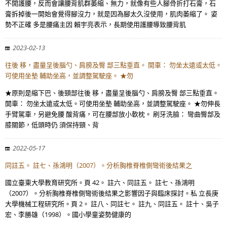
不開護腰，反而會讓腰背肌群萎縮、無力，就像有些人腳骨折打石膏，石
膏拆掉後一開始會覺得腳沒力，就是因為腳太久沒使用，肌肉萎縮了。 姿
勢不正確 多是腰痛主因 賴宇亮表示，長期使用護腰導致腰背肌
2023-02-13
往後 移，盡量呈後腦勺、肩膀及臀 部三點垂直。 開車： 勿坐太遠或太低。
可使用坐墊 輔助坐高，並調整駕駛座。 ★勿
★原則是縮下巴、後頸部往後 移，盡量呈後腦勺、肩膀及臀 部三點垂直。
開車： 勿坐太遠或太低。可使用坐墊 輔助坐高，並調整駕駛座。 ★勿伸長
手臂駕車，另避免腰 酸背痛，可在腰部放小軟枕。 刷牙洗臉： 彎曲臀部及
膝關節，低頭時仍 須保持頸、背
2022-05-17
同註五。 註七、孫鴻明（2007）。分析胸椎脊椎側彎術後結果之
國立臺東大學教育研究所。頁 42。 註六、同註五。 註七、孫鴻明
（2007）。分析胸椎脊椎側彎術後結果之影響因子與臨床探討。私 立長庚
大學機械工程研究所。頁 2。 註八、同註七。 註九、同註五。 註十、吳子
宏、李勝雄（1998）。國小學童姿勢健康的