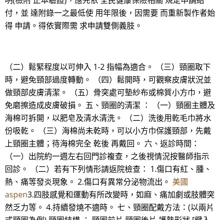
明(檢附 正本驗證)，應先依 全民健康保險相關 規定申請給
付，並 達附錄一之最低使 用年限後，因需要 而重新製作者始
得 申請。得依實際需 求申請雙側義肢。
（二）鬆緊程度以可伸入 1-2 指幅為適合。 （三）頸圈取下
時，避免頸部過度轉動。 （四）鬆開時，可觀察皮膚狀況並
做頸部皮膚清潔。 （五）骨突處可墊紗布或棉質小方巾，避
免磨擦造成皮膚破損。 五、頸圈的清潔 ： （一）頸圈主體及
海棉可拆開，以肥皂及清水清洗。 （二）洗後用乾毛巾將水
份吸乾。 （三）海棉尚未乾時，可以小方巾保護頸部，先戴
上頸圈主體；待海棉完全 乾後 再戴回。 六、返診時間：
（一）出院約一週左右回門診複查，之後視情況按醫師指示
回診。 （二）若有下列情形請返院檢查： 1.傷口有紅、腫、
熱、痛等發炎現象。 2.傷口有異常分泌物流出。
美國
aspen
3.四肢感覺和運動有所改變時，如麻、痛加劇或肢體突
然乏力等。 4.持續發燒不適時。 七、頸圈配戴方法：(以兩片