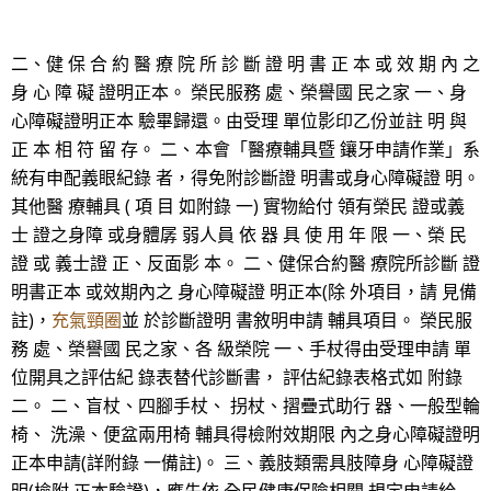
二、健 保 合 約 醫 療 院 所 診 斷 證 明 書 正 本 或 效 期 內 之
身 心 障 礙 證明正本。 榮民服務 處、榮譽國 民之家 一、身
心障礙證明正本 驗畢歸還。由受理 單位影印乙份並註 明 與
正 本 相 符 留 存。 二、本會「醫療輔具暨 鑲牙申請作業」系
統有申配義眼紀錄 者，得免附診斷證 明書或身心障礙證 明。
其他醫 療輔具 ( 項 目 如附錄 一) 實物給付 領有榮民 證或義
士 證之身障 或身體孱 弱人員 依 器 具 使 用 年 限 一、榮 民
證 或 義士證 正、反面影 本。 二、健保合約醫 療院所診斷 證
明書正本 或效期內之 身心障礙證 明正本(除 外項目，請 見備
註)，
充氣頸圈
並 於診斷證明 書敘明申請 輔具項目。 榮民服
務 處、榮譽國 民之家、各 級榮院 一、手杖得由受理申請 單
位開具之評估紀 錄表替代診斷書， 評估紀錄表格式如 附錄
二。 二、盲杖、四腳手杖、 拐杖、摺疊式助行 器、一般型輪
椅、 洗澡、便盆兩用椅 輔具得檢附效期限 內之身心障礙證明
正本申請(詳附錄 一備註)。 三、義肢類需具肢障身 心障礙證