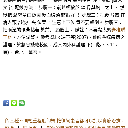
式頸圈為例) 頸圈結構 ： 頸圈前片 頸圈後片 護墊形狀 [鍵入
文字] 配戴方法： 步驟一：前片輕放於 鎖 骨與胸口之上， 然
後把 鬆緊帶由頸 部後面環繞 黏貼好 ！ 步驟二：把後 片放 在
病人頸 部後中央 位置 ，注意上下位 置不要顛倒。 步驟三：
把兩邊的環帶粘著 於前片 頸圈上。 備註：不要黏太緊
脊椎矯
正器
，方便調整。 參考資料: 馮容芬(2007)‧神經系統疾病之
護理‧於劉雪娥總校閱，成人內外科護理 下(四版，3-117
頁)‧ 台北：華杏。
的三種不同輕重程度的脊 椎側彎患者都可以加以實施治療，