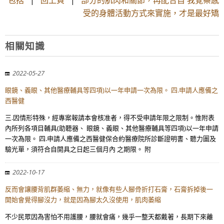
包括
|
回上頁
|
部分的肌肉和關節，再配合自 我覺察感
受的身體活動方式來實施，才是最好矯
相關知識
2022-05-27
眼鏡、義眼、其他醫療輔具等四項)以一年申請一次為限。 四.申請人應備之
西醫健
三.因情形特殊，經專案報請本會核准者，得不受申請年限之限制。惟附表
內所列各項目輔具(助聽器、 眼鏡、義眼、其他醫療輔具等四項)以一年申請
一次為限。 四.申請人應備之西醫健保合約醫療院所診斷證明書、聽力圖及
驗光單，須符合自開具之日起三個月內 之期限。 附
2022-10-17
反而會讓腰背肌群萎縮、無力，就像有些人腳骨折打石膏，石膏拆掉後一
開始會覺得腳沒力，就是因為腳太久沒使用，肌肉萎縮
不少民眾因為害怕不用護腰，腰就會痛，幾乎一整天都戴著，長期下來離