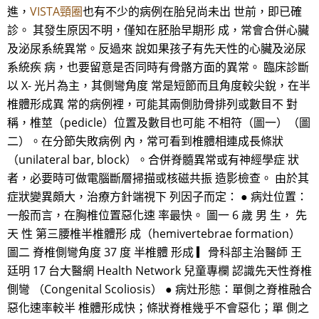
進，
VISTA頸圈
也有不少的病例在胎兒尚未出 世前，即已確
診。 其發生原因不明，僅知在胚胎早期形 成，常會合併心臟
及泌尿系統異常。反過來 說如果孩子有先天性的心臟及泌尿
系統疾 病，也要留意是否同時有骨骼方面的異常。 臨床診斷
以 X- 光片為主，其側彎角度 常是短節而且角度較尖銳，在半
椎體形成異 常的病例裡，可能其兩側肋骨排列或數目不 對
稱，椎莖（pedicle）位置及數目也可能 不相符（圖一）（圖
二）。在分節失敗病例 內，常可看到椎體相連成長條狀
（unilateral bar, block）。合併脊髓異常或有神經學症 狀
者，必要時可做電腦斷層掃描或核磁共振 造影檢查。 由於其
症狀變異頗大，治療方針端視下 列因子而定： ● 病灶位置：
一般而言，在胸椎位置惡化速 率最快。 圖一 6 歲 男 生， 先
天 性 第三腰椎半椎體形 成（hemivertebrae formation）
圖二 脊椎側彎角度 37 度 半椎體 形成 ▎骨科部主治醫師 王
廷明 17 台大醫網 Health Network 兒童專欄 認識先天性脊椎
側彎 （Congenital Scoliosis） ● 病灶形態：單側之脊椎融合
惡化速率較半 椎體形成快；條狀脊椎幾乎不會惡化；單 側之