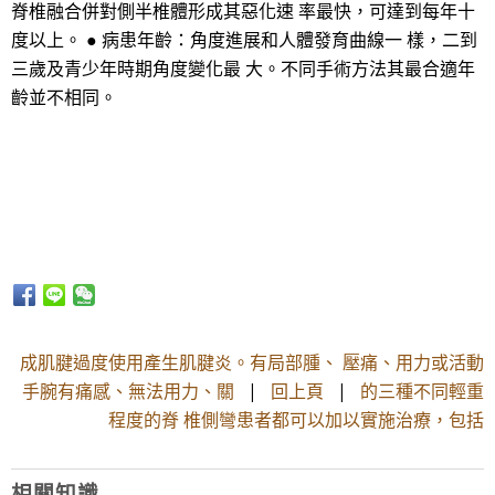
脊椎融合併對側半椎體形成其惡化速 率最快，可達到每年十
度以上。 ● 病患年齡：角度進展和人體發育曲線一 樣，二到
三歲及青少年時期角度變化最 大。不同手術方法其最合適年
齡並不相同。
成肌腱過度使用產生肌腱炎。有局部腫、 壓痛、用力或活動
手腕有痛感、無法用力、關
|
回上頁
|
的三種不同輕重
程度的脊 椎側彎患者都可以加以實施治療，包括
相關知識