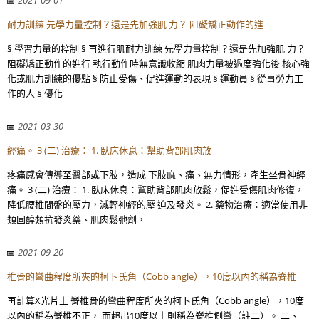
2021-09-01
耐力訓練 先學力量控制？還是先加強肌 力？ 阻礙矯正動作的進
§ 學習力量的控制 § 再進行肌耐力訓練 先學力量控制？還是先加強肌 力？
阻礙矯正動作的進行 執行動作時無意識收縮 肌肉力量被過度強化後 核心強
化或肌力訓練的優點 § 防止受傷、促進運動的表現 § 運動員 § 從事勞力工
作的人 § 優化
2021-03-30
經痛。 3 (二) 治療： 1. 臥床休息：幫助背部肌肉放
疼痛感會傳導至臀部或下肢，造成 下肢麻、痛、無力情形，產生坐骨神經
痛。 3 (二) 治療： 1. 臥床休息：幫助背部肌肉放鬆，促進受傷肌肉修復，
降低腰椎間盤的壓力，減輕神經的壓 迫及發炎。 2. 藥物治療：適當使用非
類固醇類抗發炎藥、肌肉鬆弛劑，
2021-09-20
椎骨的彎曲程度所夾的柯卜氏角（Cobb angle），10度以內的稱為脊椎
再計算X光片上 脊椎骨的彎曲程度所夾的柯卜氏角（Cobb angle），10度
以內的稱為脊椎不正， 而超出10度以上則稱為脊椎側彎（註二）。 二、