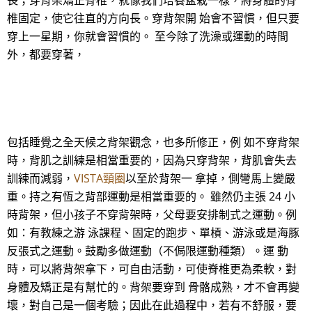
長；穿背架矯正脊椎，就像我們培養盆栽一樣，將身體的脊
椎固定，使它往直的方向長。穿背架開 始會不習慣，但只要
穿上一星期，你就會習慣的。 至今除了洗澡或運動的時間
外，都要穿著，
包括睡覺之全天候之背架觀念，也多所修正，例 如不穿背架
時，背肌之訓練是相當重要的，因為只穿背架，背肌會失去
訓練而減弱，
VISTA頸圈
以至於背架一 拿掉，側彎馬上變嚴
重。持之有恆之背部運動是相當重要的。 雖然仍主張 24 小
時背架，但小孩子不穿背架時，父母要安排制式之運動。例
如：有教練之游 泳課程、固定的跑步、單槓、游泳或是海豚
反張式之運動。鼓勵多做運動（不侷限運動種類）。運 動
時，可以將背架拿下，可自由活動，可使脊椎更為柔軟，對
身體及矯正是有幫忙的。背架要穿到 骨骼成熟，才不會再變
壞，對自己是一個考驗；因此在此過程中，若有不舒服，要