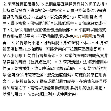
2. 隨時維持正確姿勢: o 長期坐姿宜選擇有靠背的椅子支持，
保持腰部挺直，儘量避免坐矮板凳。 o 雖已穿著背架仍需儘
量避免彎腰或提、拉重物，以免病情惡化，可利用雙腿 彎
曲，蹲下撿物，保持腰部挺直以降低傷害。 o 無論站立或坐
下，注意保持腰部挺直儘量勿扭曲腰部。 o 平躺時以圓滾式
翻身維持腰部平直，不要扭曲腰部以避免
VISTA頸圈
加重傷
害。 3. 若覺酸痛不適，可暫時脫下背架並躺下休息。 4. 背架
若因活動而向上抬起時，可將背架向下拉回原點固定即可。
貼心小叮嚀 1. 勿自行調整背架。 2. 建議依照醫師醫囑落實背
架穿著的時間（數週或數月）。 3. 背架清潔方法 每週使用中
性清潔劑擦拭後，放置陰涼處自然風乾即可。 4. 背架維護方
法 儘可能保持背架乾燥，避免過度潮濕，可確保背架使用壽
命。 5. 依賴背架久了易造成腰部肌力變差，在病情允許且經
醫師建議之下，需輔以復健運 動如腹肌與背肌的強化運動，
以增加肌力。 ※ 請按照上列方式使用背架，