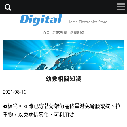
首頁
網站導覽
瀏覽紀錄
幼教相關知識
2021-08-16
板凳。 o 雖已穿著背架仍需儘量避免彎腰或提、拉
重物，以免病情惡化，可利用雙