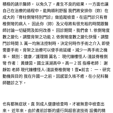
積極的請示醫師， 以免久了，產生不良的結果，一方面也讓
自己在治療的過程中，能夠順利舒服 我們將安排你（妳）在
成大的『脊柱側彎特別門診』做追蹤檢查，在這門診只有脊
椎側彎的病人， 因此你（妳）及父母將有很充裕的時間跟醫
師討論一切疑問及如何改善。 回診期間，我們會 1. 依側彎度
數之變化，調整背架之功能 2. 依側彎度數之變化快慢，調整
門診時間 3. 萬一均無法控制時，決定何時作手術之介入 即使
需要手術，背架之治療可以使手術延緩，減少一再手術之機
率。 類別：健康／護理類 篇名： 現代鐘樓怪人-淺談脊椎側
彎 作者： 黃婕茵。國立溪湖高中。高一 2 班 指導老師： 謝
靜如 老師 現代鐘樓怪人-淺談脊椎側彎 1 壹●前言： 一、研究
動機與目的 我在升國一之前，因感冒久咳不癒，在小兒科醫
師聽診之下，
也有都無症狀，直 到成人健康檢查時，才被無意中檢查出
來。 近年來，由於產前診斷的盛行與超音波技術 設備的精