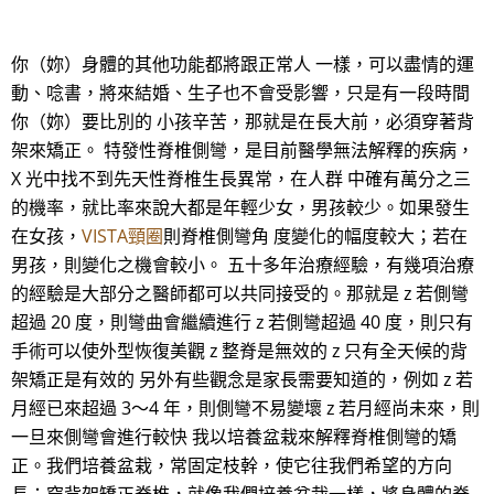
你（妳）身體的其他功能都將跟正常人 一樣，可以盡情的運
動、唸書，將來結婚、生子也不會受影響，只是有一段時間
你（妳）要比別的 小孩辛苦，那就是在長大前，必須穿著背
架來矯正。 特發性脊椎側彎，是目前醫學無法解釋的疾病，
X 光中找不到先天性脊椎生長異常，在人群 中確有萬分之三
的機率，就比率來說大都是年輕少女，男孩較少。如果發生
在女孩，
VISTA頸圈
則脊椎側彎角 度變化的幅度較大；若在
男孩，則變化之機會較小。 五十多年治療經驗，有幾項治療
的經驗是大部分之醫師都可以共同接受的。那就是 z 若側彎
超過 20 度，則彎曲會繼續進行 z 若側彎超過 40 度，則只有
手術可以使外型恢復美觀 z 整脊是無效的 z 只有全天候的背
架矯正是有效的 另外有些觀念是家長需要知道的，例如 z 若
月經已來超過 3～4 年，則側彎不易變壞 z 若月經尚未來，則
一旦來側彎會進行較快 我以培養盆栽來解釋脊椎側彎的矯
正。我們培養盆栽，常固定枝幹，使它往我們希望的方向