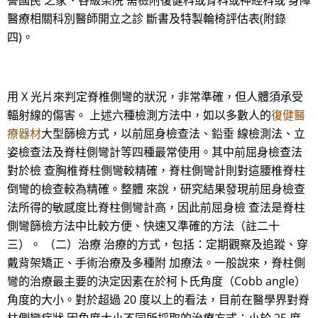
譽國民 之家、各級榮院 需檢附復健科或骨科或神經科或 身障
醫療相關科別醫師開立之診 斷書及特製輪椅評估表(附錄
四)。
用 X 光片來判定脊椎側彎的狀況，非常準確，但人體須承受
輻射線的傷害。 上述六種檢測方法中，如以多數人的
復健醫
療器材
大型篩檢方式，以前屈身檢查法、鉛垂 線檢測法、立
姿檢查法及脊柱側彎計等四種最常使用。其中前屈身檢查法
對於檢 查胸椎脊柱側彎較精確，脊柱側彎計則對這腰椎脊柱
倒彎的檢查較為精確。整體 來說，研究結果發現前屈身檢查
法所得的敏感度比脊柱側彎計高，因此前屈身檢 查法是脊柱
側彎篩檢方法中比較方便、快速又準確的方法（註二十
三）。 （二）治療 治療的方式，包括：定期觀察及追蹤、穿
戴背架矯正、手術治療及多種附 加療法。一般說來，脊柱側
彎的治療最主要的決定因素在於柯卜氏角度（Cobb angle）
角度的大小。對於超過 20 度以上的看法，目前在醫學界對脊