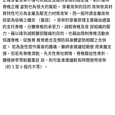
正確穿著背架不僅可以固定及維持脊椎的穩定度，對於維持
脊椎正確 姿勢也有很大的幫助。 穿著背架的目的 背架依其材
質特性可分為金屬及壓克力材質背架，而一般所謂金屬背架
就是為俗稱之鐵衣 （臺語）。背架的穿著原理主要藉由適當
的支托脊椎、分攤脊椎的承受力，減輕脊椎及背 部組織的壓
力，藉以達到減輕腰部酸痛的目的，也藉由限制脊椎活動來
保護脊椎、促進脊 椎骨癒合及預防與身體姿勢相關之合併
症。 若為急性發作厲害的腰痛，醫師會建議短期使 用束腹支
撐，但若有脊椎滑脫、先天性脊柱側彎、脊椎壓迫性骨折、
腰椎狹窄等較嚴重症 狀，則可能會建議較長時間使用背架
（約 3 至 6 個月不等）。