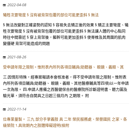
2022-04-08
犧牲次要彎度 § 沒有被背架包覆的部位可能更歪斜 § 無法
§ 無法改變對正確姿勢的認知 § 容易失去矯正後的效果 § 矯正主要彎度、犧
牲次要彎度 § 沒有被背架包覆的部位可能更歪斜 § 無法讓人體的中心點同
時往中間靠近 § 穿上背架後，軀幹可能更加歪斜 § 使脊椎及其周圍的肌肉
變僵硬 背架可能造成的問題
2021-08-26
受申請年限之限制。惟附表內所列各項目輔具(助聽器、 眼鏡、義眼、其
三.因情形特殊，經專案報請本會核准者，得不受申請年限之限制。惟附表
內所列各項目輔具(助聽器、 眼鏡、義眼、其他醫療輔具等四項)以一年申請
一次為限。 四.申請人應備之西醫健保合約醫療院所診斷證明書、聽力圖及
驗光單，須符合自開具之日起三個月內 之期限。 附
2022-11-14
位專業量製。 三九 部分手掌義肢 具 二年 榮民服務處、榮譽國民 之家、各
級榮院 1.具效期內之肢體障礙證明(檢附