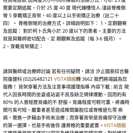
柱側彎症狀 因角度大小不同所採取的治療方式：小於 25 度
需要定期追蹤，介於 25 度 40 度 現代鐘樓怪人-淺談脊椎側
彎 5 穿戴矯正背架，40 度以上以手術矯正治療（註二十
四）。 脊椎側彎的治療方式，詳細說明如下： 1、定期觀察
及追蹤： 對於柯卜氏角小於 20 度以下的患者，主要的方法
就是與醫師密切配合、定 期觀察及追蹤（每 3-6 個月）。
2、穿戴背架矯正：
請與醫師或治療師討論 若有任何疑問，請洽 汐止國泰綜合醫
院復健科 (02)26482121
VISTA頸圈
轉 3662 我們將竭誠為您
服務！ 背架穿著方法及注意事項護理指導 內容下載 : 前言 現
代人因長時間的坐姿或站姿不良及缺乏規律運動，因而約有
80％ 的人曾經歷背痛的不 舒服。背痛程度可輕可重，疼痛時
間可長可短，嚴重者甚至造成椎間盤脫位或脊椎退化等 疾
病，需進一步藉由手術來治療；而穿著背架是背痛保守治療
的第一選擇，也是手術後保 護脊椎的重要處置。
VISTA頸圈