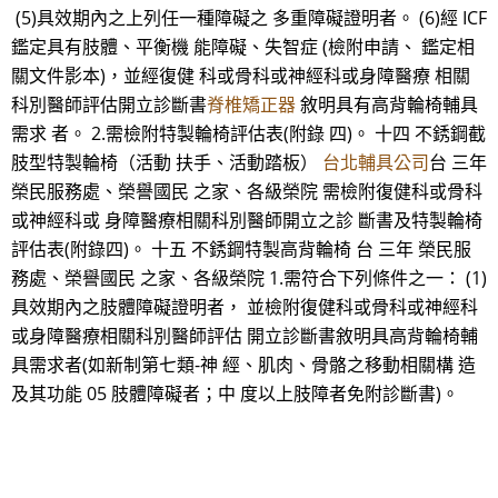
(5)具效期內之上列任一種障礙之 多重障礙證明者。 (6)經 ICF
鑑定具有肢體、平衡機 能障礙、失智症 (檢附申請、 鑑定相
關文件影本)，並經復健 科或骨科或神經科或身障醫療 相關
科別醫師評估開立診斷書
脊椎矯正器
敘明具有高背輪椅輔具
需求 者。 2.需檢附特製輪椅評估表(附錄 四)。 十四 不銹鋼截
肢型特製輪椅（活動 扶手、活動踏板）
台北輔具公司
台 三年
榮民服務處、榮譽國民 之家、各級榮院 需檢附復健科或骨科
或神經科或 身障醫療相關科別醫師開立之診 斷書及特製輪椅
評估表(附錄四)。 十五 不銹鋼特製高背輪椅 台 三年 榮民服
務處、榮譽國民 之家、各級榮院 1.需符合下列條件之一： (1)
具效期內之肢體障礙證明者， 並檢附復健科或骨科或神經科
或身障醫療相關科別醫師評估 開立診斷書敘明具高背輪椅輔
具需求者(如新制第七類-神 經、肌肉、骨骼之移動相關構 造
及其功能 05 肢體障礙者；中 度以上肢障者免附診斷書)。