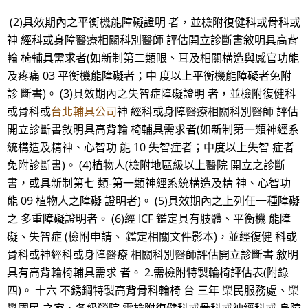
(2)具效期內之平衡機能障礙證明 者，並檢附復健科或骨科或
神 經科或身障醫療相關科別醫師 評估開立診斷書敘明具高背
輪 椅輔具需求者(如新制第二類眼、耳及相關構造與感官功能
及疼痛 03 平衡機能障礙者；中 度以上平衡機能障礙者免附
診 斷書)。 (3)具效期內之失智症障礙證明 者，並檢附復健科
或骨科或
台北輔具公司
神 經科或身障醫療相關科別醫師 評估
開立診斷書敘明具高背輪 椅輔具需求者(如新制第一類神經系
統構造及精神、心智功 能 10 失智症者；中度以上失智 症者
免附診斷書)。 (4)植物人(檢附地區級以上醫院 開立之診斷
書，或具新制第七 類-第一類神經系統構造及精 神、心智功
能 09 植物人之障礙 證明者)。 (5)具效期內之上列任一種障礙
之 多重障礙證明者。 (6)經 ICF 鑑定具有肢體、平衡機 能障
礙、失智症 (檢附申請、 鑑定相關文件影本)，並經復健 科或
骨科或神經科或身障醫療 相關科別醫師評估開立診斷書 敘明
具有高背輪椅輔具需求 者。 2.需檢附特製輪椅評估表(附錄
四)。 十六 不銹鋼特製高背骨科輪椅 台 三年 榮民服務處、榮