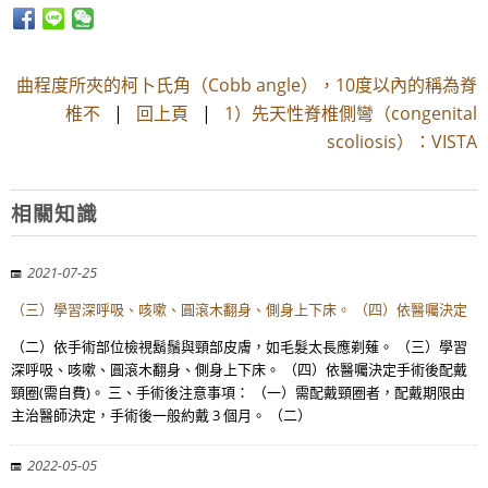
曲程度所夾的柯卜氏角（Cobb angle），10度以內的稱為脊
椎不
|
回上頁
|
1）先天性脊椎側彎（congenital
scoliosis）：VISTA
相關知識
2021-07-25
（三）學習深呼吸、咳嗽、圓滾木翻身、側身上下床。 （四）依醫囑決定
（二）依手術部位檢視鬍鬚與頸部皮膚，如毛髮太長應剃薙。 （三）學習
深呼吸、咳嗽、圓滾木翻身、側身上下床。 （四）依醫囑決定手術後配戴
頸圈(需自費)。 三、手術後注意事項： （一）需配戴頸圈者，配戴期限由
主治醫師決定，手術後一般約戴 3 個月。 （二）
2022-05-05