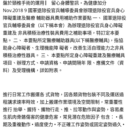
盤於頸椎手術的運用 ▏ 留心身體警訊‧為健康加分
Nov.2018 9 國軍退除役官兵輔導委員會辦理退除役官兵身心
障礙重建及醫療 輔助器具費用補助作業要點 一、 國軍退除役
官兵輔導委員會（以下稱本會）為辦理退除役官兵身心障礙
重建及 非具積極治療性裝具費用之補助事項，特訂定本要
點。 二、 本要點所定醫療輔助器具(以下稱醫療輔具)，指協
助身心障礙者、生理機能障 礙者，改善生活自理能力之非具
積極治療性器具。 三、 本要點所定身心障礙重建及醫療輔具
項目、辦理方式、申請資格、申請間隔年 限、應備文件（資
料）及受理機構，詳如附表。
進行日常工作搬運各 式貨物，因各類貨物包裝不同及運送過
程講求速率時效，加上搬運作業環境及空間限制，常重覆性
進行 抬舉、握持、攜物行走、推、拉等動作與姿勢，容易產
生肌肉骨骼傷害的健康危害，常見潛在危險因子 包含： • 長
期及重複動作 • 過度使力 • 不正確工作姿勢或固定姿勢過久 •