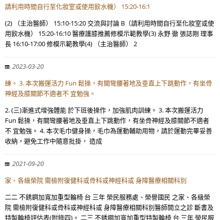
請利用時間自行至化妝室或使用飲水機） 15:20-16:1
(2) （主治醫師） 15:10-15:20 交流與討論 B（請利用時間自行至化妝室或使
用飲水機） 15:20-16:10 醫療護膝推薦修模示範教學(3) 永野 徹 張誌剛 理事
長 16:10-17:00 修模示範教學(4) （主治醫師） 2
2023-03-20
練。 3. 本次搬運活力 Fun 鬆操，有關彎腰著地及垂直上下跳動作，有坐骨
神經及膝關節不適者不 宜勉強。
2. (三)漸進式增強體能 於下班後操作，加強肌肉訓練。 3. 本次搬運活力
Fun 鬆操，有關彎腰著地及垂直上下跳動作，有坐骨神經及膝關節不適者
不 宜勉強。 4. 本次毛巾健身操，毛巾為運動輔助用物，請於運動完畢妥善
收納，避免工作中隨意批掛， 造成
2021-09-20
家、各級榮院 需檢附復健科或骨科或神經科或 身障醫療相關科別
二二 不銹鋼加寬加重型輪椅 台 三年 榮民服務處、榮譽國民 之家、各級榮
院 需檢附復健科或骨科或神經科或 身障醫療相關科別醫師開立之診 斷書及
特製輪椅評估表(附錄四)。 二三 不銹鋼加寬加重型特製輪椅 台 三年 榮民服