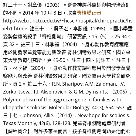
註三十一、謝章優（2003）。脊骨神經科醫師與物理治療師
的不同。2014 年 10 月 8 日，取自
脊椎矯正器
http://web.it.nctu.edu.tw/~hcsci/hospital/chiropractic/hs
ieh1.htm。 註三十二、吳子宏、李勝雄（1998）。國小學童
姿勢健康的殺手「脊椎側彎」 研習資訊，15（5），25-34。
頁 32。 註三十三、林季福（2004）。身心動作教育課程應
用於開發學童覺察能力與改善 脊柱側彎效果之研究。國立臺
東大學教育研究所。頁 49-50。 註三十四、同註五。 註三十
五、林季福（2004）。身心動作教育課程應用於開發學童覺
察能力與改善 脊柱側彎效果之研究。國立臺東大學教育研究
所。頁 2。 註三十六、R.N. Sharipov, A.M. Zaidman, I.V.
Zorkol’tseva, T.I. Aksenovich, & G.M. Dymshits, （2006）.
Polymorphism of the aggrecan gene in families with
idiopathic scoliosis. Molecular Biology, 40(3), 554–557. 註
三十七、Johnson, Allie.（2014）. New hope for scoliosis.
Texas Monthly, 42(6), 128-128. 兒童脊椎側彎處置研討會
【課程簡介】 對許多家長而言，孩子脊椎側彎問題是他們心