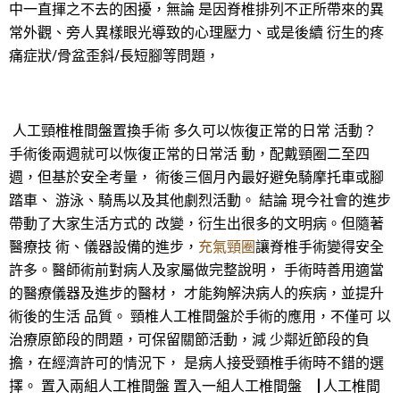
中一直揮之不去的困擾，無論 是因脊椎排列不正所帶來的異
常外觀、旁人異樣眼光導致的心理壓力、或是後續 衍生的疼
痛症狀/骨盆歪斜/長短腳等問題，
人工頸椎椎間盤置換手術 多久可以恢復正常的日常 活動？
手術後兩週就可以恢復正常的日常活 動，配戴頸圈二至四
週，但基於安全考量， 術後三個月內最好避免騎摩托車或腳
踏車、 游泳、騎馬以及其他劇烈活動。 結論 現今社會的進步
帶動了大家生活方式的 改變，衍生出很多的文明病。但隨著
醫療技 術、儀器設備的進步，
充氣頸圈
讓脊椎手術變得安全
許多。醫師術前對病人及家屬做完整說明， 手術時善用適當
的醫療儀器及進步的醫材， 才能夠解決病人的疾病，並提升
術後的生活 品質。 頸椎人工椎間盤於手術的應用，不僅可 以
治療原節段的問題，可保留關節活動，減 少鄰近節段的負
擔，在經濟許可的情況下， 是病人接受頸椎手術時不錯的選
擇。 置入兩組人工椎間盤 置入一組人工椎間盤 ▕ 人工椎間