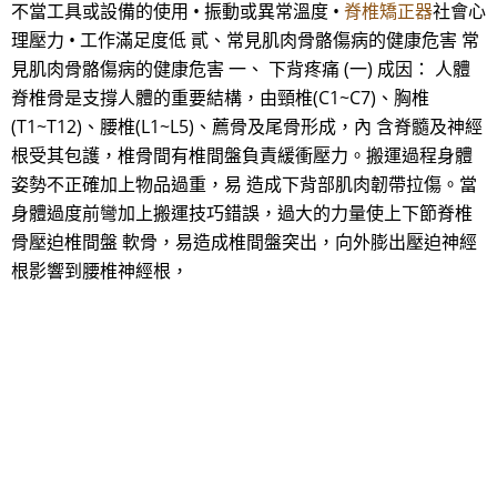
不當工具或設備的使用 • 振動或異常溫度 •
脊椎矯正器
社會心
理壓力 • 工作滿足度低 貳、常見肌肉骨骼傷病的健康危害 常
見肌肉骨骼傷病的健康危害 一、 下背疼痛 (一) 成因： 人體
脊椎骨是支撐人體的重要結構，由頸椎(C1~C7)、胸椎
(T1~T12)、腰椎(L1~L5)、薦骨及尾骨形成，內 含脊髓及神經
根受其包護，椎骨間有椎間盤負責緩衝壓力。搬運過程身體
姿勢不正確加上物品過重，易 造成下背部肌肉韌帶拉傷。當
身體過度前彎加上搬運技巧錯誤，過大的力量使上下節脊椎
骨壓迫椎間盤 軟骨，易造成椎間盤突出，向外膨出壓迫神經
根影響到腰椎神經根，