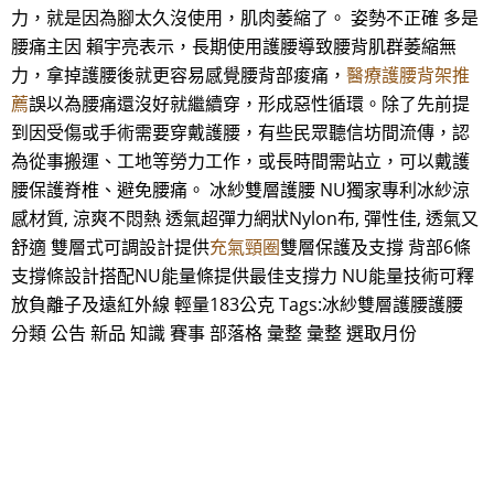
力，就是因為腳太久沒使用，肌肉萎縮了。 姿勢不正確 多是
腰痛主因 賴宇亮表示，長期使用護腰導致腰背肌群萎縮無
力，拿掉護腰後就更容易感覺腰背部痠痛，
醫療護腰背架推
薦
誤以為腰痛還沒好就繼續穿，形成惡性循環。除了先前提
到因受傷或手術需要穿戴護腰，有些民眾聽信坊間流傳，認
為從事搬運、工地等勞力工作，或長時間需站立，可以戴護
腰保護脊椎、避免腰痛。 冰紗雙層護腰 NU獨家專利冰紗涼
感材質, 涼爽不悶熱 透氣超彈力網狀Nylon布, 彈性佳, 透氣又
舒適 雙層式可調設計提供
充氣頸圈
雙層保護及支撐 背部6條
支撐條設計搭配NU能量條提供最佳支撐力 NU能量技術可釋
放負離子及遠紅外線 輕量183公克 Tags:冰紗雙層護腰護腰
分類 公告 新品 知識 賽事 部落格 彙整 彙整 選取月份