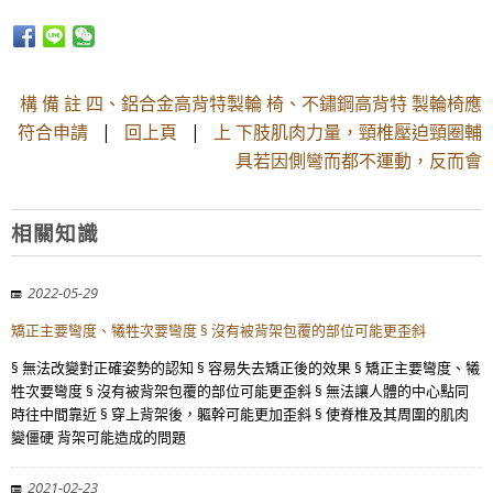
構 備 註 四、鋁合金高背特製輪 椅、不鏽鋼高背特 製輪椅應
符合申請
|
回上頁
|
上 下肢肌肉力量，頸椎壓迫頸圈輔
具若因側彎而都不運動，反而會
相關知識
2022-05-29
矯正主要彎度、犧牲次要彎度 § 沒有被背架包覆的部位可能更歪斜
§ 無法改變對正確姿勢的認知 § 容易失去矯正後的效果 § 矯正主要彎度、犧
牲次要彎度 § 沒有被背架包覆的部位可能更歪斜 § 無法讓人體的中心點同
時往中間靠近 § 穿上背架後，軀幹可能更加歪斜 § 使脊椎及其周圍的肌肉
變僵硬 背架可能造成的問題
2021-02-23