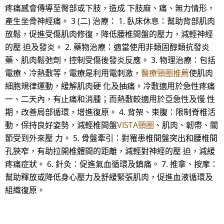
疼痛感會傳導至臀部或下肢，造成 下肢麻、痛、無力情形，
產生坐骨神經痛。 3 (二) 治療： 1. 臥床休息：幫助背部肌肉
放鬆，促進受傷肌肉修復，降低腰椎間盤的壓力，減輕神經
的壓 迫及發炎。 2. 藥物治療：適當使用非類固醇類抗發炎
藥、肌肉鬆弛劑，控制受傷後發炎反應。 3. 物理治療：包括
電療、冷熱敷等，電療是利用電刺激，
醫療頸圈推薦
使肌肉
細胞規律運動，緩解肌肉硬 化及抽痛。冷敷適用於急性疼痛
一、二天內，有止痛和消腫；而熱敷較適用於亞急性及慢 性
期，改善局部循環，增進復原。 4. 背架、束腹：限制脊椎活
動，保持良好姿勢，減輕椎間盤
VISTA頸圈
、肌肉、韌帶、關
節受到外來壓 力。 5. 骨盤牽引：對罹患椎間盤突出和腰椎間
孔狹窄，有助拉開椎體間的距離，減輕對神經的壓 迫，減緩
疼痛症狀。 6. 針灸：促進氣血循環及鎮痛。 7. 推拿、按摩：
幫助釋放或降低身心壓力及舒緩緊張肌肉，促進血液循環及
組織復原。