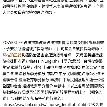
治療師 ・台北市立聯合醫院社區復健物理治療師 ・台北市立
啟明學校物理治療師 ・鐘樓怪人表演場邊物理治療師 ・全國
大專盃柔道賽場邊物理治療師 ・
POWERLIFE 彼拉提斯教室彼拉提斯健康顧問及訓練課程總監
・永安診所復健彼拉提斯老師 ・伊甸基金會彼拉提斯老師 ・
脊椎矯正器
乳癌防治基金會運動指導老師 ・天母區英語授課
彼拉提斯老師 (Pilates in English) 【學分認證】 台灣復健醫
學會 繼續教育學分積分 申請中 中華民國物理治療師公會全國
聯合會 繼續教育學分積分 申請中 中華民國職能治療師公會全
國聯合會 繼續教育學分積分 申請中 中華民國護理師護士公會
全國聯合會 繼續教育學分積分 申請中 ※以上各專業實際積分
點數將依各認證單位回函即時更新於課程官網上。 【報名方
式】 1. 請連結至藍海學苑進行報名：
https://www.hnl.com.tw/course_detail.php?pid=793 2. 於