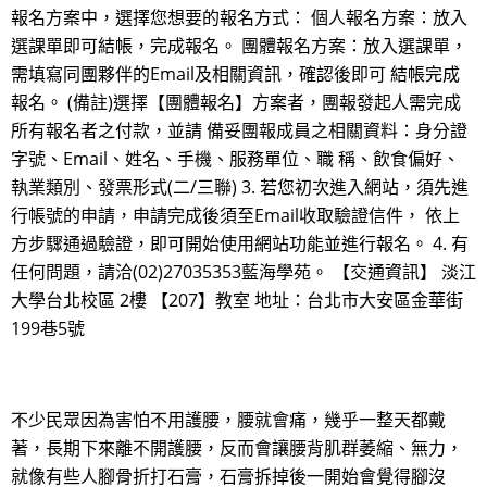
報名方案中，選擇您想要的報名方式： 個人報名方案：放入
選課單即可結帳，完成報名。 團體報名方案：放入選課單，
需填寫同團夥伴的Email及相關資訊，確認後即可 結帳完成
報名。 (備註)選擇【團體報名】方案者，團報發起人需完成
所有報名者之付款，並請 備妥團報成員之相關資料：身分證
字號、Email、姓名、手機、服務單位、職 稱、飲食偏好、
執業類別、發票形式(二/三聯) 3. 若您初次進入網站，須先進
行帳號的申請，申請完成後須至Email收取驗證信件， 依上
方步驟通過驗證，即可開始使用網站功能並進行報名。 4. 有
任何問題，請洽(02)27035353藍海學苑。 【交通資訊】 淡江
大學台北校區 2樓 【207】教室 地址：台北市大安區金華街
199巷5號
不少民眾因為害怕不用護腰，腰就會痛，幾乎一整天都戴
著，長期下來離不開護腰，反而會讓腰背肌群萎縮、無力，
就像有些人腳骨折打石膏，石膏拆掉後一開始會覺得腳沒