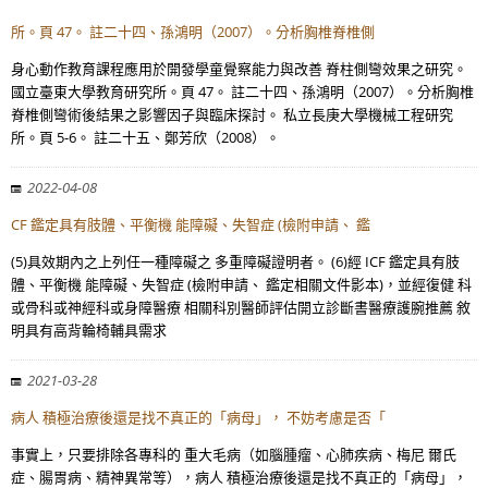
所。頁 47。 註二十四、孫鴻明（2007）。分析胸椎脊椎側
身心動作教育課程應用於開發學童覺察能力與改善 脊柱側彎效果之研究。
國立臺東大學教育研究所。頁 47。 註二十四、孫鴻明（2007）。分析胸椎
脊椎側彎術後結果之影響因子與臨床探討。 私立長庚大學機械工程研究
所。頁 5-6。 註二十五、鄭芳欣（2008）。
2022-04-08
CF 鑑定具有肢體、平衡機 能障礙、失智症 (檢附申請、 鑑
(5)具效期內之上列任一種障礙之 多重障礙證明者。 (6)經 ICF 鑑定具有肢
體、平衡機 能障礙、失智症 (檢附申請、 鑑定相關文件影本)，並經復健 科
或骨科或神經科或身障醫療 相關科別醫師評估開立診斷書醫療護腕推薦 敘
明具有高背輪椅輔具需求
2021-03-28
病人 積極治療後還是找不真正的「病母」， 不妨考慮是否「
事實上，只要排除各專科的 重大毛病（如腦腫瘤、心肺疾病、梅尼 爾氏
症、腸胃病、精神異常等），病人 積極治療後還是找不真正的「病母」，