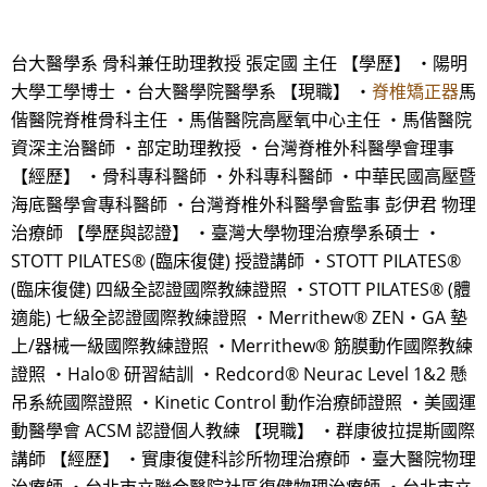
台大醫學系 骨科兼任助理教授 張定國 主任 【學歷】 ・陽明
大學工學博士 ・台大醫學院醫學系 【現職】 ・
脊椎矯正器
馬
偕醫院脊椎骨科主任 ・馬偕醫院高壓氧中心主任 ・馬偕醫院
資深主治醫師 ・部定助理教授 ・台灣脊椎外科醫學會理事
【經歷】 ・骨科專科醫師 ・外科專科醫師 ・中華民國高壓暨
海底醫學會專科醫師 ・台灣脊椎外科醫學會監事 彭伊君 物理
治療師 【學歷與認證】 ・臺灣大學物理治療學系碩士 ・
STOTT PILATES® (臨床復健) 授證講師 ・STOTT PILATES®
(臨床復健) 四級全認證國際教練證照 ・STOTT PILATES® (體
適能) 七級全認證國際教練證照 ・Merrithew® ZEN‧GA 墊
上/器械一級國際教練證照 ・Merrithew® 筋膜動作國際教練
證照 ・Halo® 研習結訓 ・Redcord® Neurac Level 1&2 懸
吊系統國際證照 ・Kinetic Control 動作治療師證照 ・美國運
動醫學會 ACSM 認證個人教練 【現職】 ・群康彼拉提斯國際
講師 【經歷】 ・實康復健科診所物理治療師 ・臺大醫院物理