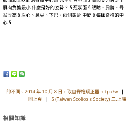
狀面和矢狀面的身體中心點 完全垂直地面 § 關節受力最少 §
肌肉負擔最小 什麼是好的姿勢？ § 冠狀面 § 眼睛、肩膀、骨
盆等高 § 眉心、鼻尖、下巴、兩側鎖骨 中間 § 每節脊椎的中
心 §
的不同。2014 年 10 月 8 日，取自脊椎矯正器 http://w
|
回上頁
|
S (Taiwan Scoliosis Society) 三.上課
相關知識