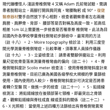
現代鐘樓怪人-淺談脊椎側彎 4 又稱 Adam 氏前彎試驗，需請
患者脫鞋站立，兩腳打開與肩同寬，彎腰鞠躬 成 90°，
復健
醫療器材
雙手自然放下手心相對，檢查者觀察患者左右兩邊
肩膀、肩胛骨、背部、 腰部等是否對稱及高度一致。若高低
相差 1cm 以上需要進一步檢查是否罹患脊 椎側彎，此法為目
前國內外各學校學童脊柱側彎初步篩檢中，最常用的方法
（註 十八）。 2、Moire topography 檢診法： 利用三度空
間光學測量脊椎側彎症，比較準確，須專業人員操作儀器
（註 十九）。 3、立姿檢查法： 請患者雙腳併攏站立，利用
量尺從枕骨垂落來測量脊椎彎曲的偏向（註二 十）。 4、脊
椎側彎斜度計 Scolio meter 檢查法： 使用脊椎側彎斜度計來
測量脊椎側彎，目前已廣為美國各級學校大規模的學 童篩檢
使用，國內使用的人較少，脊椎側彎斜度計可決定是否將患
者轉介至醫 院，做進一步的檢查（註二十一）。 5、鉛錘線
檢測法： 將鉛錘線放在後頸部第七頸椎，即最突出之骨頭
處，觀察鉛錘線與脊柱成直 線或歪斜的關係（註二十二）。
6、X 光照相： 當使用上述四種方法篩檢出有脊椎側彎異常