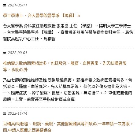
2021-05-11
學工學博士 ・台大醫學院醫學系 【現職】 ӥ
台大醫學系 骨科兼任助理教授 張定國 主任 【學歷】 ・陽明大學工學博士
・台大醫學院醫學系 【現職】 ・脊椎矯正器馬偕醫院脊椎骨科主任 ・馬偕
醫院高壓氧中心主任 ・馬偕醫
2022-09-01
椎病變之致病因素相當多，包括發炎、腫瘤、血管異常、先天結構異常
等， 但仍以外
乃由七節的頸椎椎體及椎 間盤環繞保護。 頸椎病變之致病因素相當多，包
括發炎、腫瘤、血管異常、先天結構異常等， 但仍以外傷及退化為大宗。
一、臨床症狀 1. 脖子酸痛、僵硬、活動困難、無法後仰。 2. 單側或雙側的
肩膀，上臂、前臂甚至手指放射痛或麻痺
2022-11-14
目輔具(助聽器、 眼鏡、義眼、其他醫療輔具等四項)以一年申請一次為限。
四.申請人應備之西醫健保合