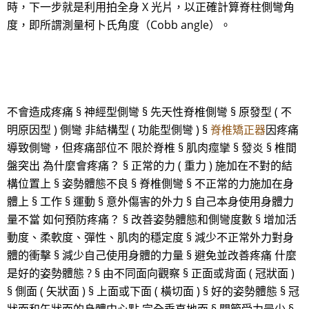
時，下一步就是利用拍全身 X 光片，以正確計算脊柱側彎角
度，即所謂測量柯卜氏角度（Cobb angle）。
不會造成疼痛 § 神經型側彎 § 先天性脊椎側彎 § 原發型 ( 不
明原因型 ) 側彎 非結構型 ( 功能型側彎 ) §
脊椎矯正器
因疼痛
導致側彎，但疼痛部位不 限於脊椎 § 肌肉痙攣 § 發炎 § 椎間
盤突出 為什麼會疼痛？ § 正常的力 ( 重力 ) 施加在不對的結
構位置上 § 姿勢體態不良 § 脊椎側彎 § 不正常的力施加在身
體上 § 工作 § 運動 § 意外傷害的外力 § 自己本身使用身體力
量不當 如何預防疼痛？ § 改善姿勢體態和側彎度數 § 增加活
動度、柔軟度、彈性、肌肉的穩定度 § 減少不正常外力對身
體的衝擊 § 減少自己使用身體的力量 § 避免並改善疼痛 什麼
是好的姿勢體態 ? § 由不同面向觀察 § 正面或背面 ( 冠狀面 )
§ 側面 ( 矢狀面 ) § 上面或下面 ( 橫切面 ) § 好的姿勢體態 § 冠