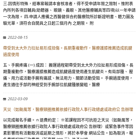
三.因情形特殊，經專案報請本會核准者，得不受申請年限之限制。惟附表
內所列各項目輔具(助聽器、 眼鏡、義眼、其他醫療輔具等四項)以一年申請
一次為限。 四.申請人應備之西醫健保合約醫療院所診斷證明書、聽力圖及
驗光單，須符合自開具之日起三個月內 之期限。 附
2022-08-15
帶受到太大外力拉扯易形成扭傷。長期重複動作，醫療護膝推薦造成肌腱
過度使用
五、手腕疼痛 (一) 成因： 搬運過程韌帶受到太大外力拉扯易形成扭傷。長
期重複動作，醫療護膝推薦造成肌腱過度使用產生肌腱炎。有局部腫、 壓
痛、用力或活動手腕有痛感、無法用力、關節活動受阻。 手腕過度使用，
產生通往手部的神經受到手腕部位肌腱腫脹變粗，醫療
2022-03-09
天災（如颱風等，醫療頸圈推薦依據行政院人事行政總處或政府公 告辦理
以完成報名手續。 n 退費約定： ※若課程因不可抗拒之天災（如颱風等，
醫療頸圈推薦依據行政院人事行政總處或政府公 告辦理）或緊急事件等因
素影響而有活動取消或延期之情形，將於本學會 網站公告。如為取消，報