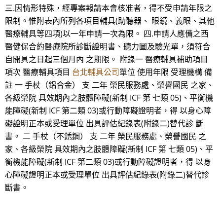
三.因情形特殊，經專案報請本會核准者，得不受申請年限之
限制。惟附表內所列各項目輔具(助聽器、 眼鏡、義眼、其他
醫療輔具等四項)以一年申請一次為限。 四.申請人應備之西
醫健保合約醫療院所診斷證明書、聽力圖及驗光單，須符合
自開具之日起三個月內 之期限。 附錄一 醫療輔具補助項目
項次 醫療輔具項目
台北輔具公司
單位 使用年限 受理機構 備
註 一 手杖（鋁合金） 支 二年 榮民服務處、榮譽國民 之家、
各級榮院 具效期內之肢體障礙(新制 ICF 第 七類 05)、平衡機
能障礙(新制 ICF 第二類 03)或行動障礙證明者，得 以身心障
礙證明正本或受理單位 出具評估紀錄表(附錄二)替代診 斷
書。 二 手杖（不銹鋼） 支 二年 榮民服務處、榮譽國民 之
家、各級榮院 具效期內之肢體障礙(新制 ICF 第 七類 05)、平
衡機能障礙(新制 ICF 第二類 03)或行動障礙證明者，得 以身
心障礙證明正本或受理單位 出具評估紀錄表(附錄二)替代診
斷書。