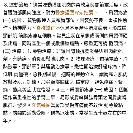
8. 運動治療：適當運動增加肌肉的柔軟度與關節靈活度，改
善腰腹部肌肉強度、耐力
醫療護腰背架推薦
。 二、肩頸疼痛
(一) 成因： 貨物搬運人員頸肩部位，因姿勢不良、重複性動
作、精神壓力、
脊椎矯正器
休息不足產生過度疲勞，形成肩
頸部肌 筋膜疼痛症候群。常見症狀在單側或兩側的肩頸僵硬
及疼痛，同時產生一個或數個壓痛點，嚴重更可誘 發頭痛。
(二) 治療： 1. 藥物治療：非類固醇類抗發炎藥與肌肉鬆弛
劑，有鎮痛、消炎和鬆弛肌肉。 2. 物理治療：包括電療、冷
熱敷等、頸部牽引與運動治療等。急性期治療舒緩疼痛、降
低肌 肉僵硬。急性期過後，適時的運動介入，讓肩頸之肌肉
放鬆及肌力訓練，加強頸部關節之 穩定度，避免疼痛、緊
繃、酸麻等症狀在復發。 4 三、肩關節疼痛 (一) 成因： 因搬
運作業重複性的手臂上舉，易形成肩峰與肱骨頭之間肩旋轉
肌群之發炎。
充氣頸圈
當肩部受傷疼痛而不敢活 動導致粘
黏，肩關節活動受限，稱為冰凍肩。常發生五十歲左右的中
年人，