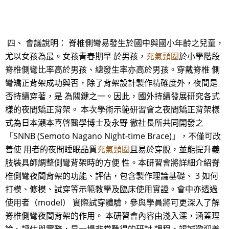
四、 會議說明： 脊椎側彎易發生於國中與國小年齡之兒童，
尤以女孩為最。女孩青春期早 於男孩，
充氣頸圈
於小學階段
脊椎側彎比率高於男孩、總發生率亦高於男孩。穿戴脊椎 側
彎矯正背架成功與否，除了背架設計製作精確度外，夜間是
否持續穿著，是 為關鍵之一。因此，國外持續發展研究各式
樣的夜間矯正背架。 本次學術示範研習會之夜間矯正背架樣
式為日本瀨本喜啓醫學博士及永野 徹社長所共同開發之
「SNNB (Semoto Nagano Night-time Brace)」，不僅可改
善使 用者的夜間睡眠品質
充氣頸圈
且易於穿脫，並能提升義
肢裝具師調整側彎背架時的方便 性。本研習會將詳細介紹脊
椎側彎夜間背架的功能、評估，包含製作理論基礎、 3 如何
打模、修模、試穿等示範教學及臨床使用實證。會中亦透過
使用者（model） 實際試穿體驗，參與學員將可更深入了解
脊椎側彎夜間背架的作用。 本研習會內容由淺入深，涵蓋理