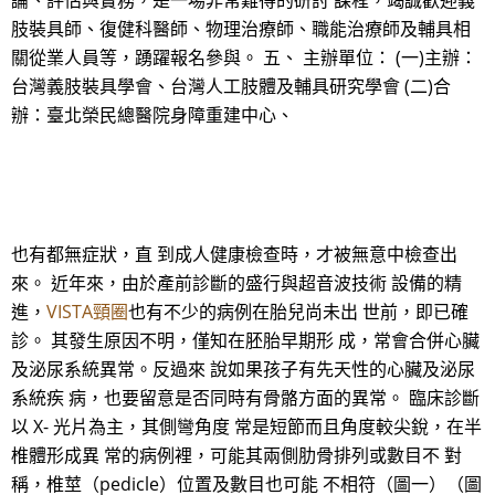
論、評估與實務，是一場非常難得的研討 課程，竭誠歡迎義
肢裝具師、復健科醫師、物理治療師、職能治療師及輔具相
關從業人員等，踴躍報名參與。 五、 主辦單位： (一)主辦：
台灣義肢裝具學會、台灣人工肢體及輔具研究學會 (二)合
辦：臺北榮民總醫院身障重建中心、
也有都無症狀，直 到成人健康檢查時，才被無意中檢查出
來。 近年來，由於產前診斷的盛行與超音波技術 設備的精
進，
VISTA頸圈
也有不少的病例在胎兒尚未出 世前，即已確
診。 其發生原因不明，僅知在胚胎早期形 成，常會合併心臟
及泌尿系統異常。反過來 說如果孩子有先天性的心臟及泌尿
系統疾 病，也要留意是否同時有骨骼方面的異常。 臨床診斷
以 X- 光片為主，其側彎角度 常是短節而且角度較尖銳，在半
椎體形成異 常的病例裡，可能其兩側肋骨排列或數目不 對
稱，椎莖（pedicle）位置及數目也可能 不相符（圖一）（圖