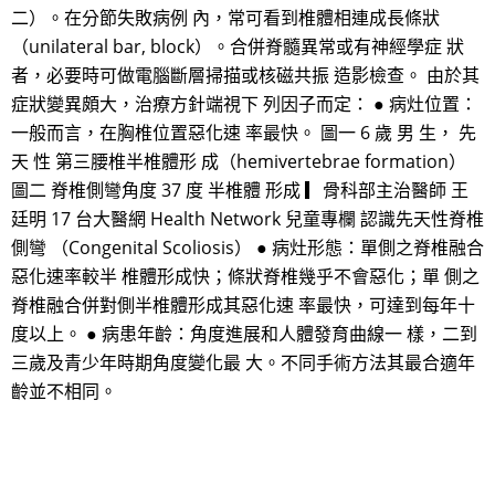
二）。在分節失敗病例 內，常可看到椎體相連成長條狀
（unilateral bar, block）。合併脊髓異常或有神經學症 狀
者，必要時可做電腦斷層掃描或核磁共振 造影檢查。 由於其
症狀變異頗大，治療方針端視下 列因子而定： ● 病灶位置：
一般而言，在胸椎位置惡化速 率最快。 圖一 6 歲 男 生， 先
天 性 第三腰椎半椎體形 成（hemivertebrae formation）
圖二 脊椎側彎角度 37 度 半椎體 形成 ▎骨科部主治醫師 王
廷明 17 台大醫網 Health Network 兒童專欄 認識先天性脊椎
側彎 （Congenital Scoliosis） ● 病灶形態：單側之脊椎融合
惡化速率較半 椎體形成快；條狀脊椎幾乎不會惡化；單 側之
脊椎融合併對側半椎體形成其惡化速 率最快，可達到每年十
度以上。 ● 病患年齡：角度進展和人體發育曲線一 樣，二到
三歲及青少年時期角度變化最 大。不同手術方法其最合適年
齡並不相同。