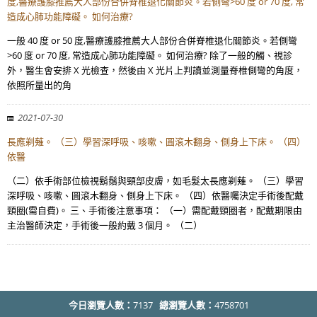
度,醫療護膝推薦大人部份合併脊椎退化關節炎。若側彎>60 度 or 70 度, 常
造成心肺功能障礙。 如何治療?
一般 40 度 or 50 度,醫療護膝推薦大人部份合併脊椎退化關節炎。若側彎
>60 度 or 70 度, 常造成心肺功能障礙。 如何治療? 除了一般的觸、視診
外，醫生會安排 X 光檢查，然後由 X 光片上判讀並測量脊椎側彎的角度，
依照所量出的角
2021-07-30
長應剃薙。 （三）學習深呼吸、咳嗽、圓滾木翻身、側身上下床。 （四）
依醫
（二）依手術部位檢視鬍鬚與頸部皮膚，如毛髮太長應剃薙。 （三）學習
深呼吸、咳嗽、圓滾木翻身、側身上下床。 （四）依醫囑決定手術後配戴
頸圈(需自費)。 三、手術後注意事項： （一）需配戴頸圈者，配戴期限由
主治醫師決定，手術後一般約戴 3 個月。 （二）
今日瀏覽人數：
7137
總瀏覽人數：
4758701