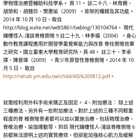
學物理治療暨輔助科技學系。 頁 11。 註二十八、林育姍、
胡榮和、胡雅珍、樊惠瑜（2009）。背架的種類及其功能。
2014 年 10 月 10 日，取自
http://blog.xuite.net/wdt5861/twblog/130104764。 現代
鐘樓怪人-淺談脊椎側彎 9 註二十九、林季福（2004）。身心
動作教育課程應用於開發學童覺察能力與改善 脊柱側彎效果
之研究。國立臺東大學教育研究所。頁 48。 註三十、李承
擇、陳晉瑋（2009）。青少年原發性脊椎側彎。2014 年 10
月 5 日， 取自
http://rehab.ym.edu.tw/child/AIS%209812.pdf
。
就需經利用外科手術來矯正及固定。 4、附加療法： 除上述
三種療法，另外有一些附加療法，對於上述的三種不同輕重
程度的脊 椎側彎患者都可以加以實施治療，包括物理治療、
脊椎治療、瑜珈運動等，到目 現代鐘樓怪人-淺談脊椎側彎 6
前都無法證明上述的實質療效，但卻能加強核心肌力及緩解