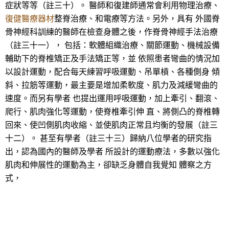
症狀等等（註三十）。 醫師和復建師通常會利用物理治療、
復健醫療器材
整脊治療、和電療等方法。另外，具有 外國脊
骨神經科訓練的醫師在檢查身體之後，作脊骨神經手法治療
（註三十一）， 包括：軟體組織治療、關節運動、機械設備
輔助下的脊椎矯正及手法矯正等，並 依照患者彎曲的情況加
以設計運動，配合每天練習呼吸運動、吊單槓、各種側身 傾
斜、拉筋等運動，最主要是增加柔軟度、肌力及減緩彎曲的
速度。而另有學者 也提出運用呼吸運動，加上牽引、翻滾、
爬行、肌肉強化等運動，使脊椎牽引伸 直、將側凸的脊椎轉
回來、使凹側肌肉收縮、並使肌肉正常且均衡的發展（註三
十二）。 甚至有學者（註三十三）歸納八位學者的研究指
出，認為國內的醫師及學者 所設計的運動療法，多數以強化
肌肉和伸展性的運動為主，卻缺乏身體自我覺知 體察之方
式，