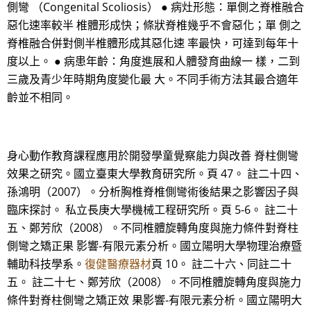
側彎 （Congenital Scoliosis） ● 病灶形態：單側之脊椎融合
惡化速率較半 椎體形成快；條狀脊椎幾乎不會惡化；單 側之
脊椎融合併對側半椎體形成其惡化速 率最快，可達到每年十
度以上。 ● 病患年齡：角度進展和人體發育曲線一 樣，二到
三歲及青少年時期角度變化最 大。不同手術方法其最合適年
齡並不相同。
身心動作教育課程應用於開發學童覺察能力與改善 脊柱側彎
效果之研究。國立臺東大學教育研究所。頁 47。 註二十四、
孫鴻明（2007）。分析胸椎脊椎側彎術後結果之影響因子與
臨床探討。 私立長庚大學機械工程研究所。頁 5-6。 註二十
五、鄭芳欣（2008）。不同椎體旋轉角度與施力條件對脊柱
側彎之矯正果 影響-有限元素分析。國立陽明大學物理治療暨
輔助科技學系。
復健醫療器材
頁 10。 註二十六、同註二十
五。 註二十七、鄭芳欣（2008）。不同椎體旋轉角度與施力
條件對脊柱側彎之矯正效 果影響-有限元素分析。國立陽明大