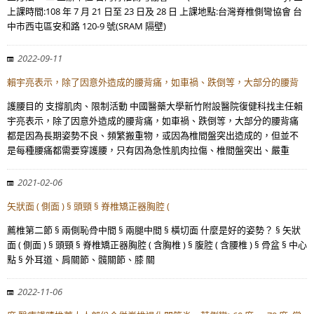
上課時間:108 年 7 月 21 日至 23 日及 28 日 上課地點:台灣脊椎側彎協會 台
中市西屯區安和路 120-9 號(SRAM 隔壁)
2022-09-11
賴宇亮表示，除了因意外造成的腰背痛，如車禍、跌倒等，大部分的腰背
護腰目的 支撐肌肉、限制活動 中國醫藥大學新竹附設醫院復健科找主任賴
宇亮表示，除了因意外造成的腰背痛，如車禍、跌倒等，大部分的腰背痛
都是因為長期姿勢不良、頻繁搬重物，或因為椎間盤突出造成的，但並不
是每種腰痛都需要穿護腰，只有因為急性肌肉拉傷、椎間盤突出、嚴重
2021-02-06
矢狀面 ( 側面 ) § 頭頸 § 脊椎矯正器胸腔 (
薦椎第二節 § 兩側恥骨中間 § 兩腿中間 § 橫切面 什麼是好的姿勢？ § 矢狀
面 ( 側面 ) § 頭頸 § 脊椎矯正器胸腔 ( 含胸椎 ) § 腹腔 ( 含腰椎 ) § 骨盆 § 中心
點 § 外耳道、肩關節、髖關節、膝 關
2022-11-06