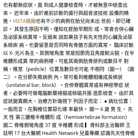
也有都無症狀，直 到成人健康檢查時，才被無意中檢查出
來。 近年來，由於產前診斷的盛行與超音波技術 設備的精
進，
VISTA頸圈
也有不少的病例在胎兒尚未出 世前，即已確
診。 其發生原因不明，僅知在胚胎早期形 成，常會合併心臟
及泌尿系統異常。反過來 說如果孩子有先天性的心臟及泌尿
系統疾 病，也要留意是否同時有骨骼方面的異常。 臨床診斷
以 X- 光片為主，其側彎角度 常是短節而且角度較尖銳，在半
椎體形成異 常的病例裡，可能其兩側肋骨排列或數目不 對
稱，椎莖（pedicle）位置及數目也可能 不相符（圖一）（圖
二）。在分節失敗病例 內，常可看到椎體相連成長條狀
（unilateral bar, block）。合併脊髓異常或有神經學症 狀
者，必要時可做電腦斷層掃描或核磁共振 造影檢查。 由於其
症狀變異頗大，治療方針端視下 列因子而定： ● 病灶位置：
一般而言，在胸椎位置惡化速 率最快。 圖一 6 歲 男 生， 先
天 性 第三腰椎半椎體形 成（hemivertebrae formation）
圖二 脊椎側彎角度 37 度 半椎體 形成 ▎骨科部主治醫師 王
廷明 17 台大醫網 Health Network 兒童專欄 認識先天性脊椎