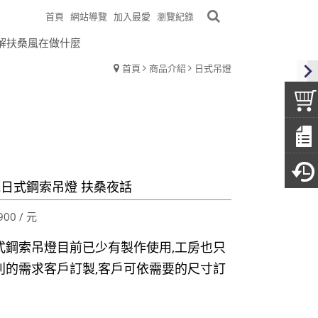
首頁
網站導覽
加入最愛
瀏覽紀錄
解扶桑風在做什麼
首頁
商品介紹
日式吊燈
日式鋼索吊燈 扶桑夜話
900 / 元
式鋼索吊燈目前已少有製作使用,工房也只
別的需求客戶訂製,客戶可依需要的尺寸訂