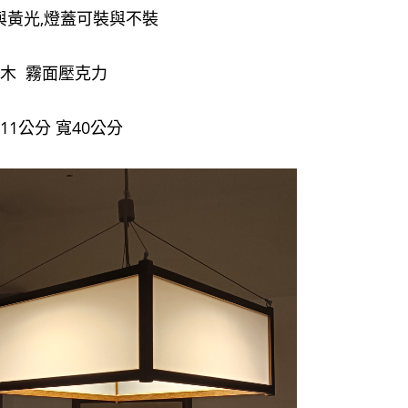
與黃光,燈蓋可裝與不裝
柚木 霧面壓克力
11公分 寬40公分