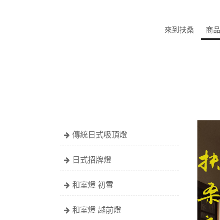
來到扶桑
商
傳統日式吸頂燈
日式招牌燈
和室燈 初雪
和室燈 越前燈