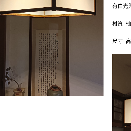
有白光
材質 
尺寸 高