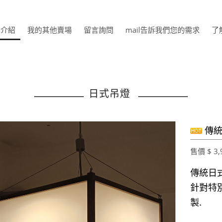
品介紹
我的其他賣場
留言詢問
mail告訴我們您的需求
了
日式吊燈
傳統
售價 $ 3,
傳統日
針對特
製.