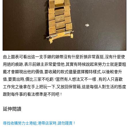
由上圖表可看出這一支手錶的錶帶沒有什麼折損非常直挺,沒有什麼使
用過的痕跡,表示前錶主非常愛惜他,其實有時候說起來勞力士就是要粗
戴才會顯現出他的價值,要收藏的款式儘量選擇獨特樣式,以後較會升
值,要賣出時,價比三家不吃虧 !當然有人想法又不一樣 ,有的人只喜歡
工作完之後拿在手上把玩一下,又放回保管箱,這是每個人對生活的態度
跟對每件事的看法標準是不同吧 !
延伸閱讀
尋找收購勞力士港組;港帶店家時,請勿踐賣 !