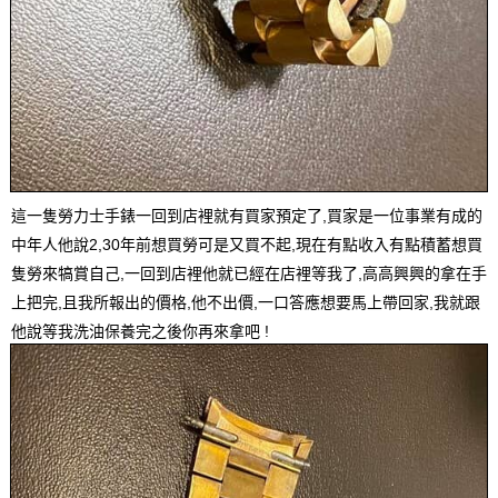
這一隻勞力士手錶一回到店裡就有買家預定了,買家是一位事業有成的
中年人他說2,30年前想買勞可是又買不起,現在有點收入有點積蓄想買
隻勞來犒賞自己,一回到店裡他就已經在店裡等我了,高高興興的拿在手
上把完,且我所報出的價格,他不出價,一口答應想要馬上帶回家,我就跟
他說等我洗油保養完之後你再來拿吧 !