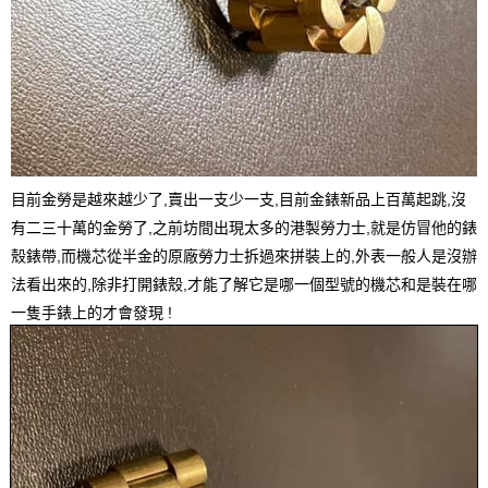
目前金勞是越來越少了,賣出一支少一支,目前金錶新品上百萬起跳,沒
有二三十萬的金勞了,之前坊間出現太多的港製勞力士,就是仿冒他的錶
殼錶帶,而機芯從半金的原廠勞力士拆過來拼裝上的,外表一般人是沒辦
法看出來的,除非打開錶殼,才能了解它是哪一個型號的機芯和是裝在哪
一隻手錶上的才會發現 !