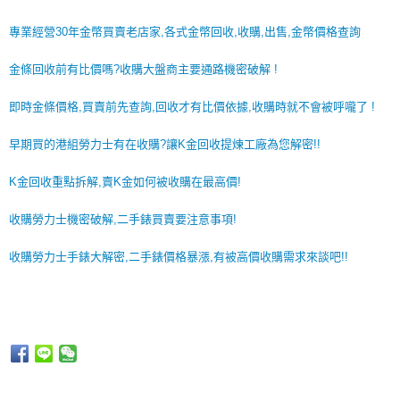
專業經營30年金幣買賣老店家,各式金幣回收,收購,出售,金幣價格查詢
金條回收前有比價嗎?收購大盤商主要通路機密破解 !
即時金條價格,買賣前先查詢,回收才有比價依據,收購時就不會被呼嚨了 !
早期買的港組勞力士有在收購?讓K金回收提煉工廠為您解密!!
K金回收重點拆解,賣K金如何被收購在最高價!
收購勞力士機密破解,二手錶買賣要注意事項!
收購勞力士手錶大解密,二手錶價格暴漲,有被高價收購需求來談吧!!