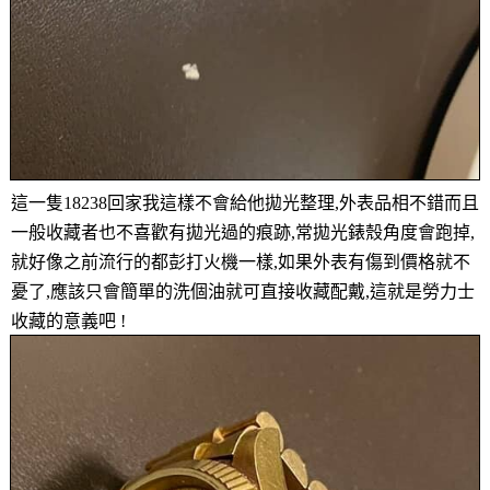
這一隻18238回家我這樣不會給他拋光整理,外表品相不錯而且
一般收藏者也不喜歡有拋光過的痕跡,常拋光錶殼角度會跑掉,
就好像之前流行的都彭打火機一樣,如果外表有傷到價格就不
憂了,應該只會簡單的洗個油就可直接收藏配戴,這就是勞力士
收藏的意義吧 !