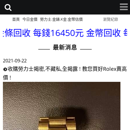
首頁
今日金價
勞力士.金錶.K金.金幣估價
網站導覽
瀏覽紀錄
16450元 金幣回收 每錢16450元 
最新消息
2021-09-22
收購勞力士揭密,不藏私,全揭露 ! 教您買好Rolex賣高
價 !