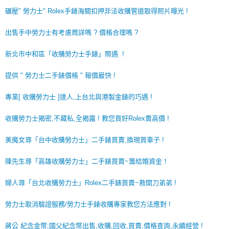
碾壓" 勞力士" Rolex手錶海關扣押非法收購管道取得照片曝光 !
出售手中勞力士有考慮周詳嗎 ? 價格合理嗎 ?
新北市中和區「收購勞力士手錶」際遇 !
提供 " 勞力士二手錶價格 " 報價最快 !
專業[ 收購勞力士 ]達人,上台北與港製金錶的巧遇 !
收購勞力士揭密,不藏私,全揭露 ! 教您買好Rolex賣高價 !
美魔女尋「台中收購勞力士」二手錶買賣,換現買車子 !
陳先生尋「高雄收購勞力士」二手錶買賣~籌結婚資金！
婦人尋「台北收購勞力士」Rolex二手錶買賣~救開刀弟弟 !
勞力士取消驗證服務/勞力士手錶收購專家教您方法應對 !
蔣公 紀念金幣;國父紀念幣出售,收購,回收,買賣,價格查詢,永續經營 !