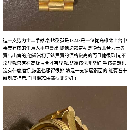
這一支勞力士二手錶,名錶型號是18238是一位從高雄北上台中
事業有成的生意人手中賣出,據他透露當初是從台北勞力士專
賣店出售的,他說當初手錶買賣的價格蠻高的而且他很珍惜,不
常配戴只有在高級場合才有配戴,整體錶況非常好,手錶錶殼也
沒有什麼磨損,錶盤也顧得很好,這是一支多層鑽面的,紅寶石十
顆刻度指示,
而且機芯保養得非常好 !