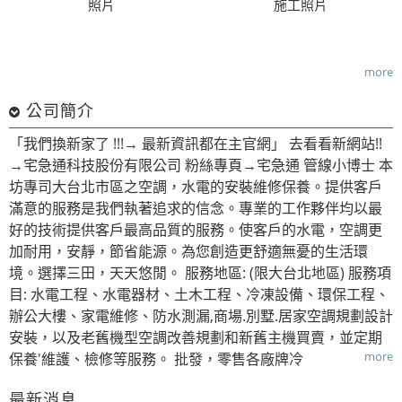
照片
施工照片
more
公司簡介
「我們換新家了 !!!→ 最新資訊都在主官網」 去看看新網站!!
→宅急通科技股份有限公司 粉絲專頁→宅急通 管線小博士 本
坊專司大台北市區之空調，水電的安裝維修保養。提供客戶
滿意的服務是我們執著追求的信念。專業的工作夥伴均以最
好的技術提供客戶最高品質的服務。使客戶的水電，空調更
加耐用，安靜，節省能源。為您創造更舒適無憂的生活環
境。選擇三田，天天悠閒。 服務地區: (限大台北地區) 服務項
目: 水電工程、水電器材、土木工程、冷凍設備、環保工程、
辦公大樓、家電維修、防水測漏,商場.別墅.居家空調規劃設計
安裝，以及老舊機型空調改善規劃和新舊主機買賣，並定期
more
保養'維護、檢修等服務。 批發，零售各廠牌冷
最新消息