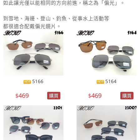
如此讓光僅以能相同的方向前進，稱之為「偏光」。
到雪地、海邊、登山、釣魚、從事水上活動等
都很適合配戴偏光鏡片。
5166
5164
469
469
$
$
購買
購買