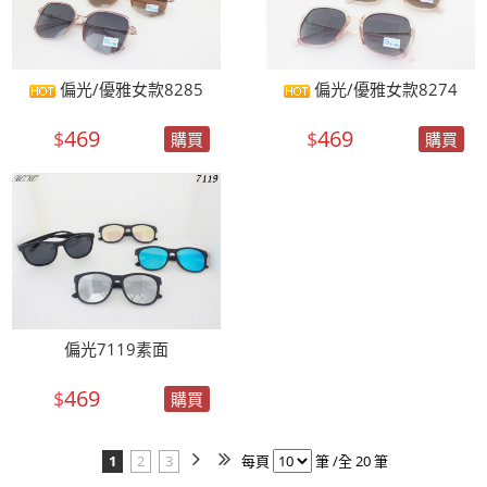
偏光/優雅女款8285
偏光/優雅女款8274
469
469
$
$
購買
購買
偏光7119素面
469
$
購買
1
2
3
每頁
筆 /全 20 筆