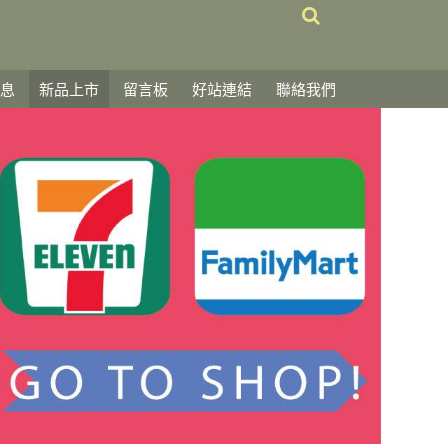
息
新品上市
留言板
好站連結
聯絡我們