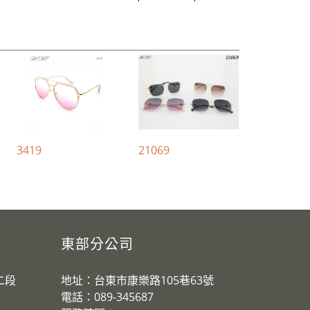
3419
21069
東部分公司
二段
地址：台東市康樂路105巷63號
電話：089-345687