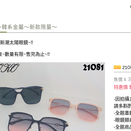
6～韓系金屬～新款限量～
新潮太陽眼鏡~!!
~數量有限~售完為止~!!
210
3
售價 $
特惠價
-因拍
請多斟
-全館
-眼鏡類
-全館