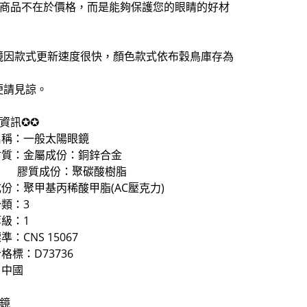
擇商品不在於價格，而是能夠保護您的眼睛的好材
鏡因款式更新速度很快，顏色款式依布穀鳥庫存為
便請見諒。
資訊✪✪
名稱：一般太陽眼鏡
材質：金屬成份：銅鋅合金
成份：聚碳酸樹脂
份：聚甲基丙稀酸甲脂(AC壓克力)
類：3
級：1
：CNS 15067
格標：D73736
：中國
眼鏡