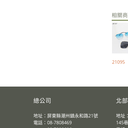
相關
21095
總公司
北部
地址：屏東縣潮州鎮永和路21號
地址
電話：08-7808469
145