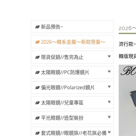
新品預告~
202
2026～韓系金屬～新款限量～
流行款~
韓版現貨
限貨促銷//售完為止
太陽眼鏡//PC防爆鏡片
偏光眼鏡//Polarized鏡片
太陽眼鏡//兒童專區
平光眼鏡//造型裝扮
套式眼鏡//眼鏡族//老花族必備