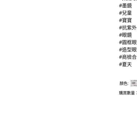
#墨鏡
#兒童
#寶寶
#抗紫
#眼鏡
#圓框
#造型
#商檢合
#夏天
顏色
購買數量