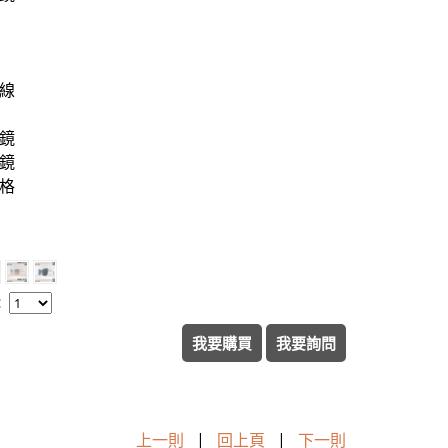
外線
眼鏡
眼鏡
格
：
我要購買
我要詢問
上一則
|
回上頁
|
下一則