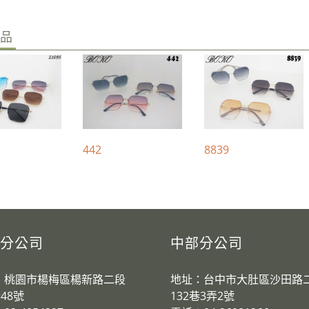
商品
442
8839
分公司
中部分公司
：桃園市楊梅區楊新路二段
地址：台中市大肚區沙田路
巷48號
132巷3弄2號