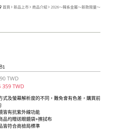
首頁
新品上市
商品介紹
2026～韓系金屬～新款限量～
81
90 TWD
$ 359 TWD
攝方式及螢幕解析度的不同，難免會有色差，購買前
酌
墨鏡皆有抗紫外線功能
商品均贈送眼鏡袋+擦拭布
商品皆符合商檢局標準