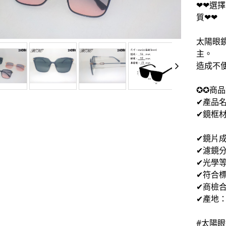
❤❤選
質❤❤
太陽眼
主。
造成不
✪✪商品
✔產品
✔鏡框
膠質
✔鏡片成
✔濾鏡分
✔光學等
✔符合標準
✔商檢合
✔產地
#太陽