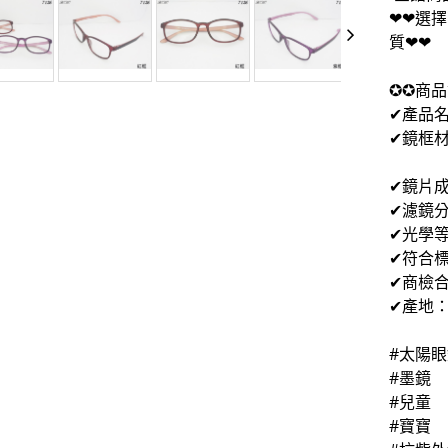
❤❤選
質❤❤
✪✪商品
✔產品
✔鏡框
膠質
✔鏡片
✔濾鏡分
✔光學等
✔符合標準
✔商檢合
✔產地
#太陽眼
#墨鏡
#兒童
#寶寶