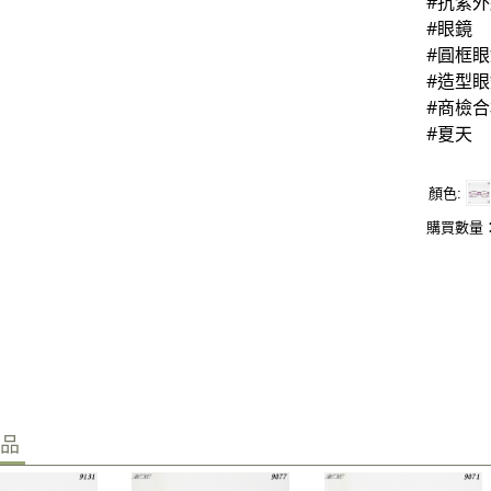
#抗紫外
#眼鏡
#圓框眼
#造型眼
#商檢合
#夏天
顏色
購買數量
商品