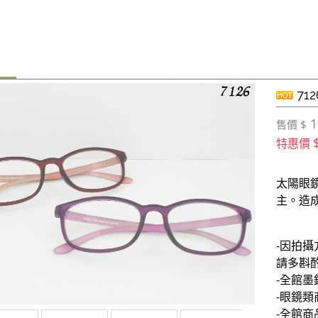
712
1
售價 $
特惠價
太陽眼
主。造
-因拍
請多斟
-全館墨
-眼鏡類
-全館