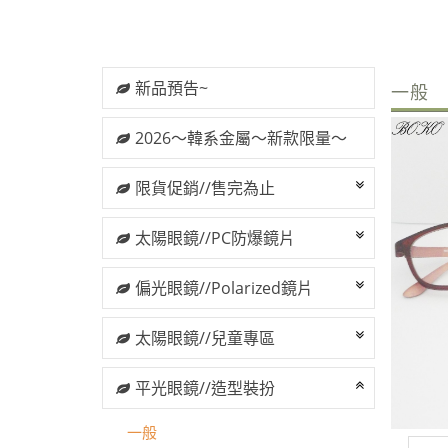
新品預告~
一般
2026～韓系金屬～新款限量～
限貨促銷//售完為止
太陽眼鏡//PC防爆鏡片
偏光眼鏡//Polarized鏡片
太陽眼鏡//兒童專區
平光眼鏡//造型裝扮
一般