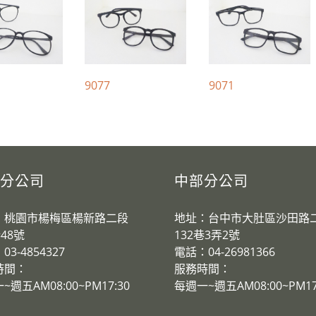
9077
9071
分公司
中部分公司
：桃園市楊梅區楊新路二段
地址：台中市大肚區沙田路
巷48號
132巷3弄2號
3-4854327
電話：04-26981366
時間：
服務時間：
~週五AM08:00~PM17:30
​每週一~週五AM08:00~PM17