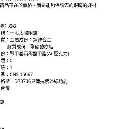
擇商品不在於價格，而是能夠保護您的眼睛的好材
資訊✪✪
名稱：一般太陽眼鏡
材質：金屬成份：銅鋅合金
成份：聚碳酸樹脂
成份：
聚甲基丙稀酸甲脂(AC壓克力)
類：0
級：1
：CNS 15067
格標：D73736具備抗紫外線功能
：台灣
鏡