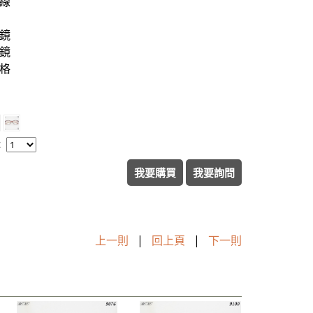
線
鏡
鏡
格
：
我要購買
我要詢問
上一則
|
回上頁
|
下一則