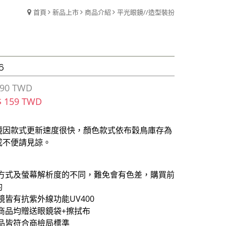
首頁
新品上市
商品介紹
平光眼鏡//造型裝扮
6
90 TWD
$ 159 TWD
鏡因款式更新速度很快，顏色款式依布穀鳥庫存為
成不便請見諒。
攝方式及螢幕解析度的不同，難免會有色差，購買前
酌
鏡皆有抗紫外線功能UV400
商品均贈送眼鏡袋+擦拭布
商品皆符合商檢局標準