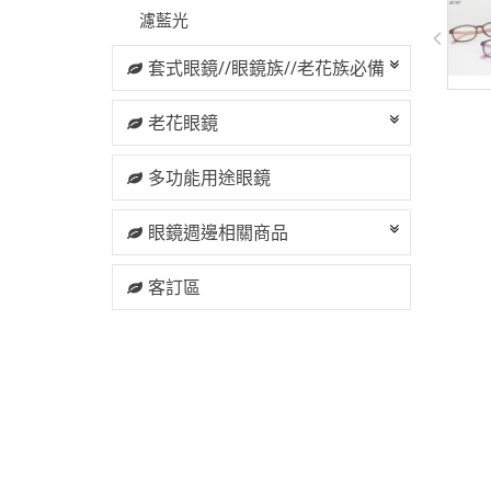
濾藍光
套式眼鏡//眼鏡族//老花族必備
老花眼鏡
多功能用途眼鏡
眼鏡週邊相關商品
客訂區