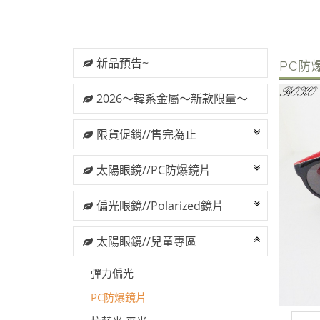
新品預告~
PC防
2026～韓系金屬～新款限量～
限貨促銷//售完為止
太陽眼鏡//PC防爆鏡片
偏光眼鏡//Polarized鏡片
太陽眼鏡//兒童專區
彈力偏光
PC防爆鏡片