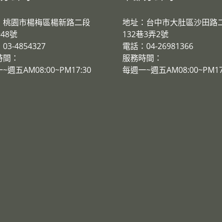
：桃園市楊梅區楊新路二段
地址：台中市大肚區沙田路
巷48號
132巷3弄2號
3-4854327
電話：04-26981366
時間：
服務時間：
~週五AM08:00~PM17:30
​每週一~週五AM08:00~PM17