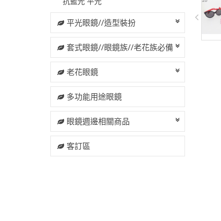
抗藍光 平光
平光眼鏡//造型裝扮
套式眼鏡//眼鏡族//老花族必備
老花眼鏡
多功能用途眼鏡
眼鏡週邊相關商品
客訂區