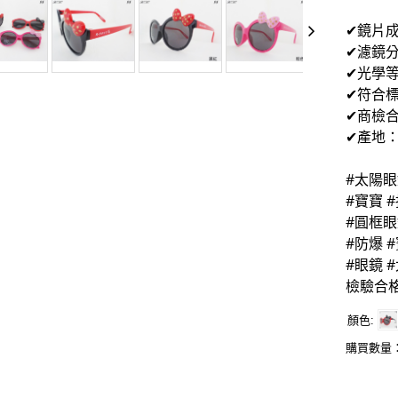
膠質
✔鏡片成
✔濾鏡分
✔光學等
✔符合標準
✔商檢合
✔產地
#太陽眼
#寶寶 
#圓框眼
#防爆 
#眼鏡 
檢驗合
顏色
購買數量