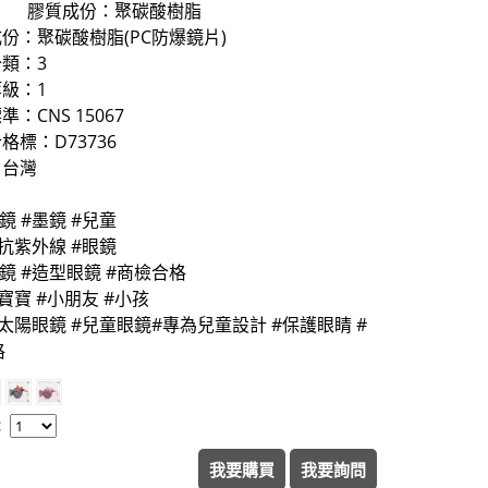
成份：聚碳酸樹脂
份：聚碳酸樹脂(PC防爆鏡片)
類：3
級：1
：CNS 15067
格標：D73736
：台灣
鏡 #墨鏡 #兒童
#抗紫外線 #眼鏡
鏡 #造型眼鏡 #商檢合格
#寶寶 #小朋友 #小孩
#太陽眼鏡 #兒童眼鏡#專為兒童設計 #保護眼睛 #
格
：
我要購買
我要詢問