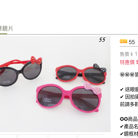
爆鏡片
55
1
售價 $
特惠價
㊙㊙㊙
✔ 送眼
✔ 因
前請多
✪✪商品
✔產品
✔鏡框