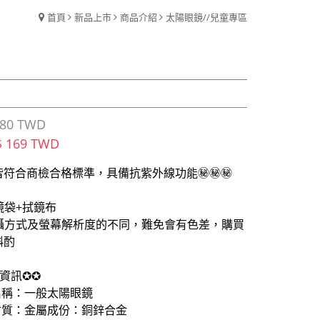
首頁
新品上市
商品介紹
太陽眼鏡//兒童專區
80 TWD
$ 169 TWD
皆符合商檢合格標準，具備抗紫外線功能㊙㊙㊙
鏡袋+拭鏡布
拍攝方式及螢幕解析度的不同，難免會有色差，購買
斟酌
資訊✪✪
名稱：一般太陽眼鏡
材質：金屬成份：銅鋅合金