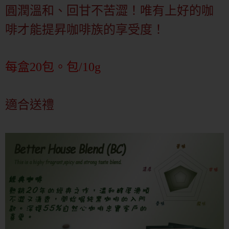
圓潤溫和、回甘不苦澀！唯有上好的咖
啡才能提昇咖啡族的享受度！
每盒20包。包/10g
適合送禮