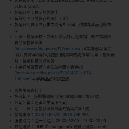
製造廠地址：200 SHELHOUSE DRIVE, RANTOUL, IL
61866, U.S.A.
製造日期：
標示於外盒上
有效期間（或保存期限）：3年
製造日期會因庫存批次而有所不同，請詳見產品包裝標
示
西藥、醫療器材、含藥化粧品許可證查詢：衛生福利部
食品藥物管理署
(
https://www.fda.gov.tw/TC/index.aspx
)\業務專區\藥品
\資訊查詢\藥物許可證暨相關資料查詢作業\西藥、醫療器
材、含藥化粧品許可證
中藥許可證查詢：衛生福利部中醫藥司
(
https://dep.mohw.gov.tw/DOCMAP/lp-874-
108.html
)\中藥藥品許可證查詢
販售業者資料：
許可執照: 投縣醫器販 字第 MD6238002938 號
公司名稱：鹿勇企業有限公司
地 址：南投縣國姓鄉南村南港路9-1號
諮詢專線：
(049)2452428
0918-755-265
服務時間：週一至週六 09:30~12:00，13:30~20:00
其他聯絡：LINE ID : vangoghlin 或線上留言/e-mail