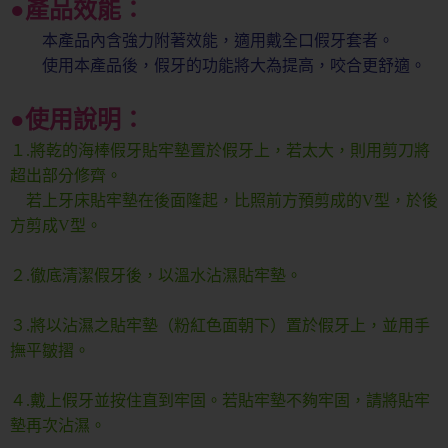
●產品效能：
本產品內含強力附著效能，適用戴全口假牙套者。
使用本產品後，假牙的功能將大為提高，咬合更舒適。
●使用說明：
１.將乾的海棒假牙貼牢墊置於假牙上，若太大，則用剪刀將
超出部分修齊。
若上牙床貼牢墊在後面隆起，比照前方預剪成的V型，於後
方剪成V型。
２.徹底清潔假牙後，以溫水沾濕貼牢墊。
３.將以沾濕之貼牢墊（粉紅色面朝下）置於假牙上，並用手
撫平皺摺。
４.戴上假牙並按住直到牢固。若貼牢墊不夠牢固，請將貼牢
墊再次沾濕。