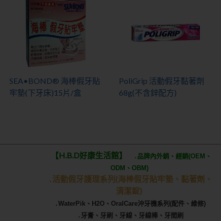
SEA•BOND® 海棒假牙貼
PoliGrip 活動假牙黏著劑
牢墊(下牙床)15片/盒
68g(不含鋅配方)
【H.B.D好康生活館】
․品牌內外銷、經銷(OEM、
ODM、OBM)
․活動假牙護理系列(海棒假牙貼牢墊
、黏著劑、
清潔錠)
․WaterPik、H2O、OralCare沖牙機系列(配件、維修)
․牙膏、牙刷、牙線、牙線棒、牙間刷