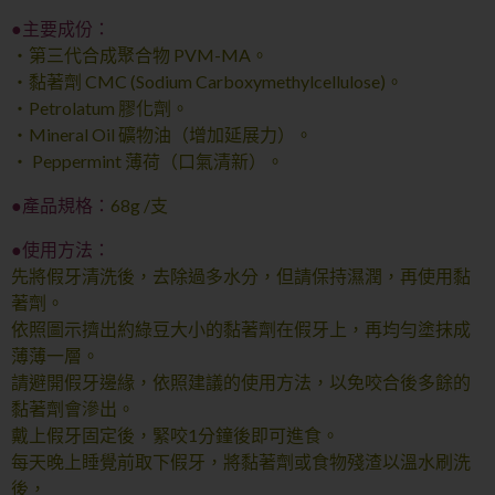
●
主要成份：
‧
第三代合成聚合物 PVM-MA。
‧
黏著劑 CMC (Sodium Carboxymethylcellulose)。
‧
P
etrolatum 膠化劑。
‧
Mineral Oil 礦物油（增加延展力）。
‧
Peppermint 薄荷（口氣清新）。
●產品規格：
68g /支
●
使用方法：
先將假牙清洗後，去除過多水分，但請保持濕潤，再使用黏
著劑。
依照圖示擠出約綠豆大小的黏著劑在假牙上，再均勻塗抹成
薄薄一層。
請避開假牙邊緣，依照建議的使用方法，以免咬合後多餘的
黏著劑會滲出。
戴上假牙固定後，緊咬1分鐘後即可進食。
每天晚上睡覺前取下假牙，將黏著劑或食物殘渣以溫水刷洗
後，