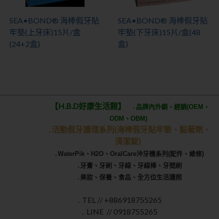
SEA•BOND® 海棒假牙貼
SEA•BOND® 海棒假牙貼
牢墊(上牙床)15片/盒
牢墊(下牙床)15片/盒(48
(24+2盒)
盒)
【H.B.D好康生活館】
․品牌內外銷、經銷(OEM、
ODM、OBM)
․活動假牙護理系列(海棒假牙貼牢墊
、黏著劑、
清潔錠)
․WaterPik、H2O、OralCare沖牙機系列(配件、維修)
․牙膏、牙刷、牙線、牙線棒、牙間刷
․美妝、保養、食品、全方位生活護照
․ TEL // +886918755265
․ LINE // 0918755265