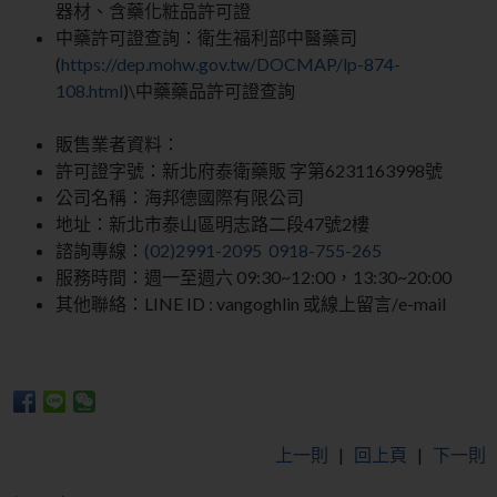
器材、含藥化粧品許可證
中藥許可證查詢：衛生福利部中醫藥司
(
https://dep.mohw.gov.tw/DOCMAP/lp-874-
108.html
)\中藥藥品許可證查詢
販售業者資料：
許可證字號：新北府泰衛藥販 字第6231163998號
公司名稱：海邦德國際有限公司
地址：新北市泰山區明志路二段47號2樓
諮詢專線：
(02)2991-2095
0918-755-265
服務時間：週一至週六 09:30~12:00，13:30~20:00
其他聯絡：LINE ID : vangoghlin 或線上留言/e-mail
上一則
|
回上頁
|
下一則