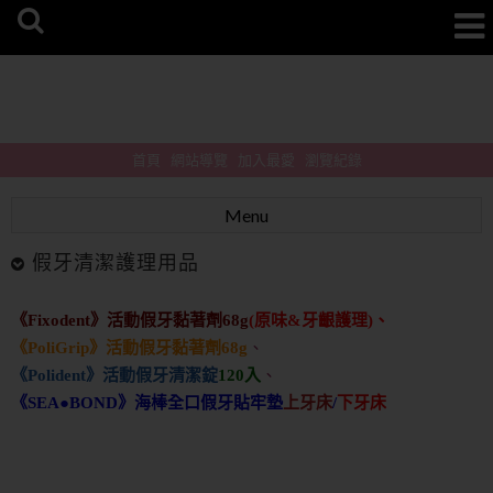
首頁
網站導覽
加入最愛
瀏覽紀錄
Menu
假牙清潔護理用品
《Fixodent》活動假牙黏著劑68g
(原味&牙齦護理)、
《PoliGrip》活動假牙黏著劑
68g
、
《Polident》活動假牙清潔錠
120入
、
《SEA●BOND》海棒全口假牙貼牢墊
上牙床
/
下牙床