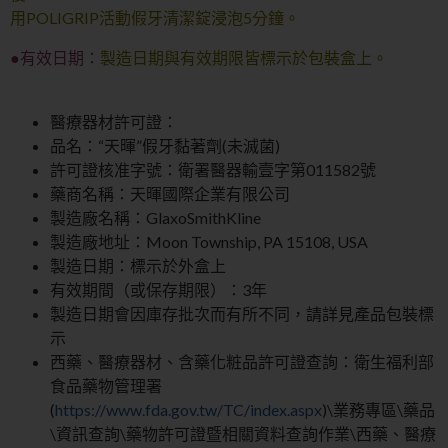
用POLIGRIP活動假牙清潔錠浸泡5分鐘
。
●有效日期：
製造日期與有效期限皆標示於包裝盒上
。
醫療器材許可證：
品名：“天暉”假牙黏著劑(未滅菌)
許可證核准字號：衛署醫器輸壹字第011582號
藥商名稱：天暉國際企業有限公司
製造廠名稱：GlaxoSmithKline
製造廠地址：Moon Township, PA 15108, USA
製造日期：標示於外盒上
有效期間（或保存期限）：3年
製造日期會因庫存批次而有所不同，請詳見產品包裝標
示
西藥、醫療器材、含藥化粧品許可證查詢：衛生福利部
食品藥物管理署
(
https://www.fda.gov.tw/TC/index.aspx
)\業務專區\藥品
\資訊查詢\藥物許可證暨相關資料查詢作業\西藥、醫療