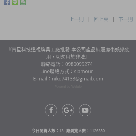
上一則
|
回上頁
|
下一則
『南星科技透視牌具工廠批發-本公司產品純屬魔術娛樂使
用，切勿用於非法』
聯絡電話：0980099274
Line聯絡方式：siamour
E-mail：niko74133@gmail.com
Powerd by Webdo
今日瀏覽人數：
13
總瀏覽人數：
1126350