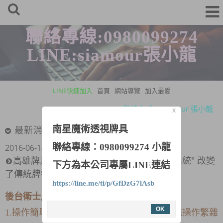
聯絡專線:0980099274
LINE:siamour張小龍
LINE快速加入
首頁
網站導覽
加入最愛
Line聯絡方式：siamour 張小龍
X
牌具連絡專線：0980-099-274 張先生
南星魔術透視牌具
最新消息
Line聯絡方式：siamour 張小龍
聯絡專線：0980099274 小龍
2016-06-14
牌具連絡專線：0980-099-274 張先生
高雄牌具公司跨業界合作 "後台衛士2016系統" 改變
下方為本公司專屬LINE連結
了傳統牌需要加工的問題 普通牌也能上手
https://line.me/ti/p/GfDzG7lAsb
後台衛士產品介紹：
OK
1.操作簡單，準確無誤，打破了以往後台系統操作繁雜