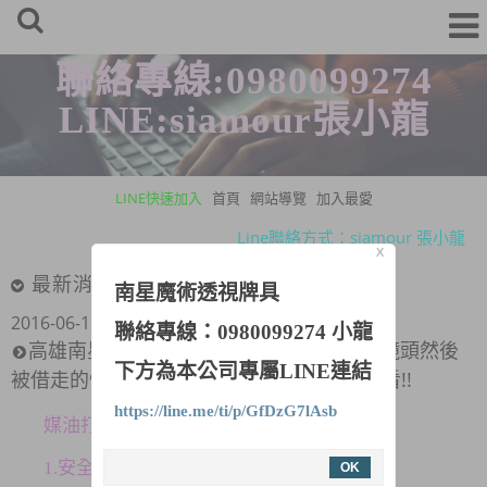
聯絡專線:0980099274
LINE:siamour張小龍
LINE快速加入
首頁
網站導覽
加入最愛
Line聯絡方式：siamour 張小龍
X
牌具連絡專線：0980-099-274 張先生
最新消息
南星魔術透視牌具
Line聯絡方式：siamour 張小龍
2016-06-16
聯絡專線：0980099274 小龍
牌具連絡專線：0980-099-274 張先生
高雄南星透視牌具：你有沒有過買打火機鏡頭然後
下方為本公司專屬LINE連結
被借走的慘狀呢? ORZ+TMD 來來來 點進來看!!
https://line.me/ti/p/GfDzG7lAsb
媒油打火機優勢：
1.安全蔭蔽，比較手機鏡頭更簡單放置桌面
OK
;