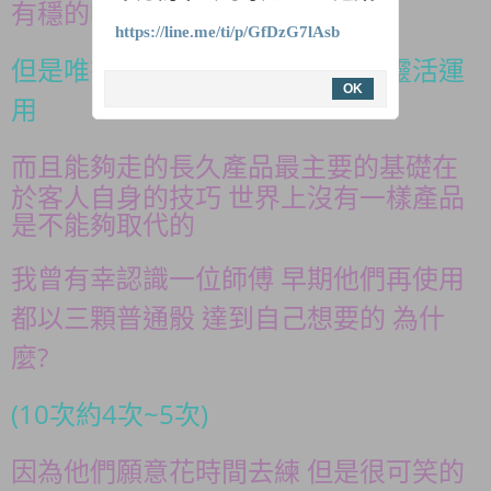
有穩的嗎
答案：沒有
https://line.me/ti/p/GfDzG7lAsb
但是唯有自己掌握的技術 才能夠靈活運
OK
用
而且能夠走的長久
產品最主要的基礎在
於客人自身的技巧 世界上沒有一樣產品
是不能夠取代的
我曾有幸認識一位師傅 早期他們再使用
都以三顆普通骰 達到自己想要的 為什
麼?
(10次約4次~5次)
因為他們願意花時間去練 但是很可笑的