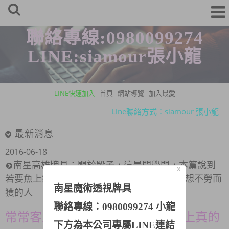
聯絡專線:0980099274
LINE:siamour張小龍
LINE快速加入
首頁
網站導覽
加入最愛
Line聯絡方式：siamour 張小龍
牌具連絡專線：0980-099-274 張先生
最新消息
Line聯絡方式：siamour 張小龍
2016-06-18
牌具連絡專線：0980-099-274 張先生
南星高雄牌具：關於骰子，這是門學問，本篇說到
X
若要魚上鉤 必先上香餌 沒有不勞而獲，只有想不勞而
南星魔術透視牌具
獲的人
聯絡專線：0980099274 小龍
常常客人都會說 他要穩的 這世界上真的
下方為本公司專屬LINE連結