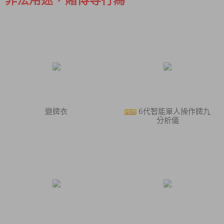
變牌衣
6代智能單人操作牌九
分析儀