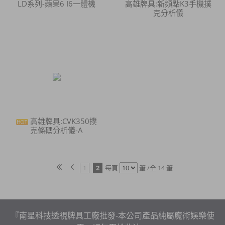
LD系列-蘋果6 I6一體機
高雄牌具:新頻點K3手機撲
克分析儀
高雄牌具:CVK350撲
克條碼分析儀-A
1
2
每頁
筆 /全 14 筆
『南星科技透視牌具工廠批發-本公司產品純屬魔術娛樂使