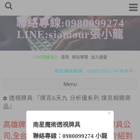
聯絡專線:0980099274
LINE:siamour張小龍
LINE快速加入
首頁
網站導覽
加入最愛
Line聯絡方式：siamour 張小龍
牌具連絡專線：0980-099-274 張先生
Line聯絡方式：siamour 張小龍
Menu
牌具連絡專線：0980-099-274 張先生
透視牌具:『撲克&天九 分析儀系列 撲克相關商
品』
X
高雄牌具，透視牌具，南星科技牌具公
南星魔術透視牌具
司,全台最大牌具經銷商，本篇幅介紹到
聯絡專線：0980099274 小龍