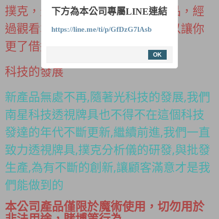
撲克，天九，牌九分析儀相關產品，經
下方為本公司專屬LINE連結
過觀看本公司產品內容介紹，可以讓你
https://line.me/ti/p/GfDzG7lAsb
更了借透視牌具的相關手機應用
OK
科技的發展
新產品無處不再,隨著光科技的發展,我們
南星科技透視牌具也不得不在這個科技
發達的年代不斷更新,繼續前進,我們一直
致力透視牌具,撲克分析儀的研發,與批發
生產,為有不斷的創新,讓顧客滿意才是我
們能做到的
本公司產品僅限於魔術使用，切勿用於
非法用途，賭博等行為