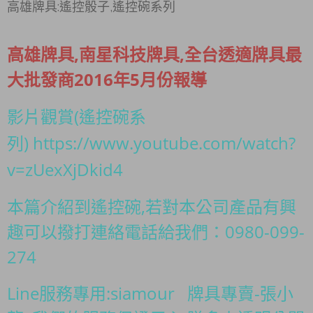
高雄牌具:遙控骰子,遙控碗系列
高雄牌具,南星科技牌具,全台透適牌具最
大批發商2016年5月份報導
影片觀賞(遙控碗系
列)
https://www.youtube.com/watch?
v=zUexXjDkid4
本篇介紹到遙控碗,若對本公司產品有興
趣可以撥打連絡電話給我們：0980-099-
274
Line服務專用:siamour 牌具專賣-張小