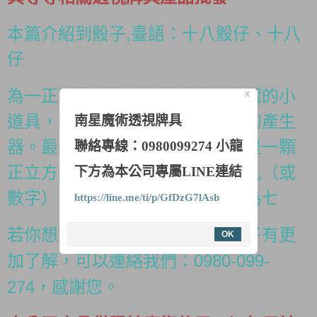
本篇介紹到骰子,
臺語：十八骰仔、十八
仔
為一正面多體
，通常作為桌上遊戲的小
X
道具，骰子也是容易製作和取得的
產生
南星魔術透視牌具
器。最常見的骰子是六面骰，它是一顆
聯絡專線：0980099274 小龍
正立方體
，上面分別有一到六個孔（或
下方為本公司專屬LINE連結
數字），其相對兩面之數字和必為七
https://line.me/ti/p/GfDzG7lAsb
若你想對南星科技透視牌具的骰子有更
OK
加了解，可以連絡我們：0980-099-
274，感謝您。