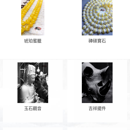
琥珀蜜臘
硨磲寶石
玉石觀音
吉祥擺件