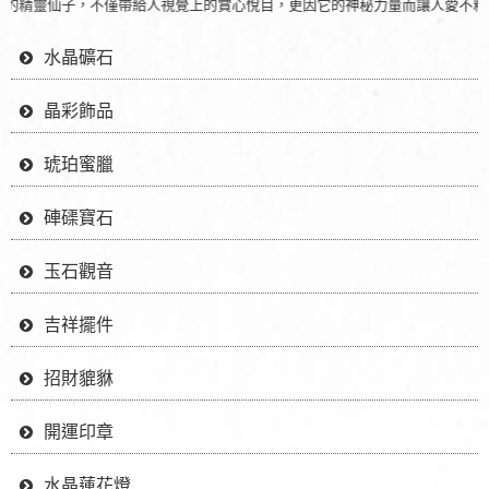
精靈仙子，不僅帶給人視覺上的賞心悅目，更因它的神秘力量而讓人愛不釋手。
水晶礦石
晶彩飾品
琥珀蜜臘
硨磲寶石
玉石觀音
吉祥擺件
招財貔貅
開運印章
水晶蓮花燈