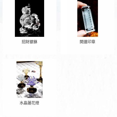
招財貔貅
開運印章
水晶蓮花燈