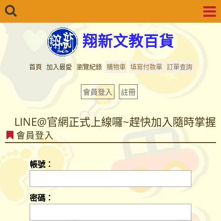
翔新文教百貨
首頁
加入最愛
瀏覽紀錄
購物車
填寫付款單
訂單查詢
會員登入
註冊
LINE@官網正式上線囉~趕快加入隨時掌握
會員登入
最新商品資訊...
LINE@官網正式上線囉~趕快加入隨時掌握
帳號：
最新商品資訊...
密碼：