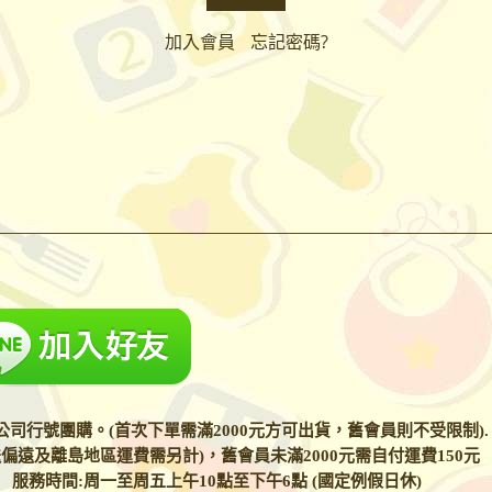
加入會員
忘記密碼?
司行號團購。(首次下單需滿2000元方可出貨，舊會員則不受限制).
偏遠及離島地區運費需另計)，舊會員未滿2000元需自付運費150元
66
服務時間:周一至周五上午10點至下午6點 (國定例假日休)