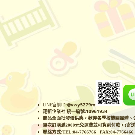
LINE官網ID:
@vwy5279m
翔新企業社 統一編號:10961934
商品全面批發價供應，歡迎各學校
機關團體、公
單次訂購滿2000元免運費並可貨到付款，(寄送
聯絡方式:TEL:04-7766766 FAX:04-77664