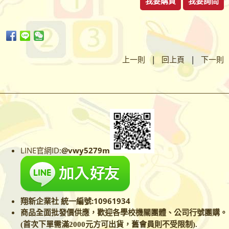
我要購買
我要詢問
上一則
|
回上頁
|
下一則
LINE官網ID:
@vwy5279m
翔新企業社 統一編號:10961934
商品全面批發價供應，歡迎各學校
機關團體、公司行號團購。
(首次下單需滿2000元方可出貨，舊會員則不受限制).