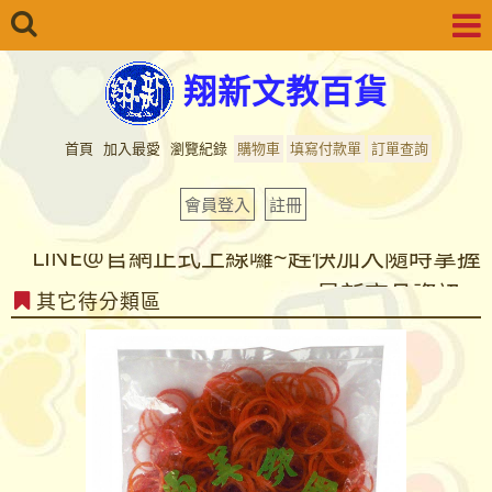
翔新文教百貨
首頁
加入最愛
瀏覽紀錄
購物車
填寫付款單
訂單查詢
會員登入
註冊
LINE@官網正式上線囉~趕快加入隨時掌握
最新商品資訊...
其它待分類區
LINE@官網正式上線囉~趕快加入隨時掌握
最新商品資訊...