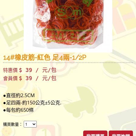
14#橡皮筋-紅色 足4兩-1/2P
特惠價
$ 39 / 元/包
會員價
$ 39 / 元/包
●直徑約2.5CM
●足四兩-約150公克±5公克.
●每包約650條
購買數量：