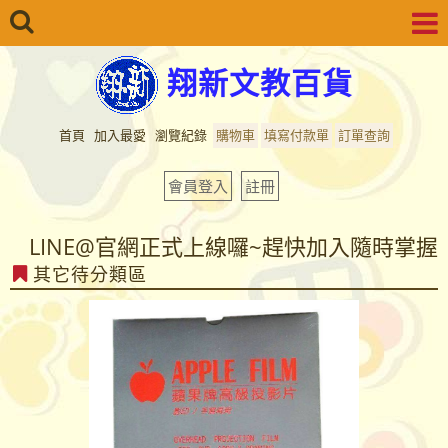
翔新文教百貨
首頁
加入最愛
瀏覽紀錄
購物車
填寫付款單
訂單查詢
會員登入
註冊
LINE@官網正式上線囉~趕快加入隨時掌握
其它待分類區
最新商品資訊...
LINE@官網正式上線囉~趕快加入隨時掌握
最新商品資訊...