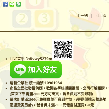
上一則
|
回上頁
LINE官網ID:
@vwy5279m
翔新企業社 統一編號:10961934
商品全面批發價供應，歡迎各學校
機關團體、公司行號團購。
(首次下單需滿2000元方可出貨，舊會員則不受限制).
單次訂購滿2000元免運費並可貨到付款，(寄送偏遠及離島地
區運費需另計)，舊會員未滿2000元需自付運費150元