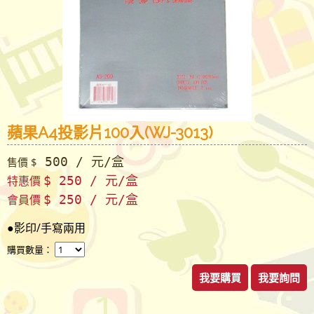
蘋果A4投影片100入(WJ-3013)
500 / 元/盒
售價 $
特惠價
$ 250 / 元/盒
會員價
$ 250 / 元/盒
●影印/手寫兩用
購買數量：
我要購買
我要詢問