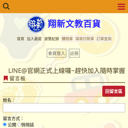
翔新文教百貨
首頁
加入最愛
瀏覽紀錄
購物車
填寫付款單
訂單查詢
會員登入
註冊
LINE@官網正式上線囉~趕快加入隨時掌握
留言板
最新商品資訊...
LINE@官網正式上線囉~趕快加入隨時掌握
回留言區
最新商品資訊...
姓名：
留言方式：
公開
悄悄話