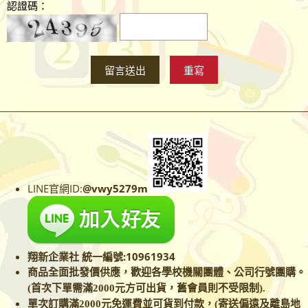
認證碼：
LINE官網ID:
@vwy5279m
翔新企業社 統一編號:10961934
商品全面批發價供應，歡迎各學校
機關團體、公司行號團購。
(首次下單需滿2000元方可出貨，舊會員則不受限制).
單次訂購滿2000元免運費並可貨到付款，(寄送偏遠及離島地