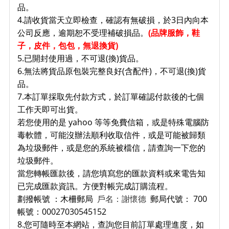
品。
4.請收貨當天立即檢查，確認有無破損，於3日內向本
公司反應，逾期恕不受理補破損品。
(品牌服飾，鞋
子
，皮件，包包，無退換貨)
5.已開封使用過，不可退(換)貨品。
6.無法將貨品原包裝完整良好(含配件)，不可退(換)貨
品。
7.本訂單採取先付款方式，於訂單確認付款後的七個
工作天即可出貨。
若您使用的是 yahoo 等等免費信箱，或是特殊電腦防
毒軟體，可能沒辦法順利收取信件，或是可能被歸類
為垃圾郵件，或是您的系統被檔信，請查詢一下您的
垃圾郵件。
當您轉帳匯款後，請您填寫您的匯款資料或來電告知
已完成匯款資訊。方便對帳完成訂購流程。
劃撥帳號 ：木柵郵局
戶名：謝懷德
郵局代號： 700
帳號：00027030545152
8.您可隨時至本網站，查詢您目前訂單處理進度，如