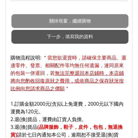
購物流程說明:
＂當您欲退貨時，請確保主要商品、週
邊零件、發票、相關配件等均無任何遺漏，連同原來
的包裝一併退回，若
無法完整退回本店鋪時，本店鋪
將向您酌收回復原狀之費用，或依商品之保存狀況按
比例向您請求商品之價額
＂
1.訂購金額2000元(含)以上免運費，2000元以下國內
運費為120元。
2.退(換)貨品，運費由訂貨人負擔。
3.退(換)貨品
(品牌服飾，鞋子
，皮件，包包，無退換
貨)
請於七日內通知本公司，逾期恕不接受退(換)貨