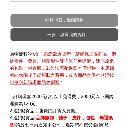
購物流程說明:
＂當您欲退貨時，請確保主要商品、週
邊零件、發票、相關配件等均無任何遺漏，連同原來
的包裝一併退回，若
無法完整退回本店鋪時，本店鋪
將向您酌收回復原狀之費用，或依商品之保存狀況按
比例向您請求商品之價額
＂
1.訂購金額2000元(含)以上免運費，2000元以下國內
運費為120元。
2.退(換)貨品，運費由訂貨人負擔。
3.退(換)貨品
(品牌服飾，鞋子
，皮件，包包，無退換
貨)
請於七日內通知本公司，逾期恕不接受退(換)貨