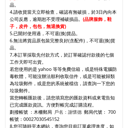
品。
4.請收貨當天立即檢查，確認有無破損，於3日內向本
公司反應，逾期恕不受理補破損品。
(品牌服飾，鞋
子
，皮件，包包，無退換貨)
5.已開封使用過，不可退(換)貨品。
6.無法將貨品原包裝完整良好(含配件)，不可退(換)貨
品。
7.本訂單採取先付款方式，於訂單確認付款後的七個
工作天即可出貨。
若您使用的是 yahoo 等等免費信箱，或是特殊電腦防
毒軟體，可能沒辦法順利收取信件，或是可能被歸類
為垃圾郵件，或是您的系統被檔信，請查詢一下您的
垃圾郵件。
當您轉帳匯款後，請您填寫您的匯款資料或來電告知
已完成匯款資訊。方便對帳完成訂購流程。
劃撥帳號 ：木柵郵局
戶名：謝懷德
郵局代號： 700
帳號：00027030545152
8.您可隨時至本網站，查詢您目前訂單處理進度，如