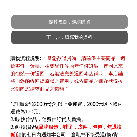
購物流程說明:
＂當您欲退貨時，請確保主要商品、週
邊零件、發票、相關配件等均無任何遺漏，連同原來
的包裝一併退回，若
無法完整退回本店鋪時，本店鋪
將向您酌收回復原狀之費用，或依商品之保存狀況按
比例向您請求商品之價額
＂
1.訂購金額2000元(含)以上免運費，2000元以下國內
運費為120元。
2.退(換)貨品，運費由訂貨人負擔。
3.退(換)貨品
(品牌服飾，鞋子
，皮件，包包，無退換
貨)
請於七日內通知本公司，逾期恕不接受退(換)貨