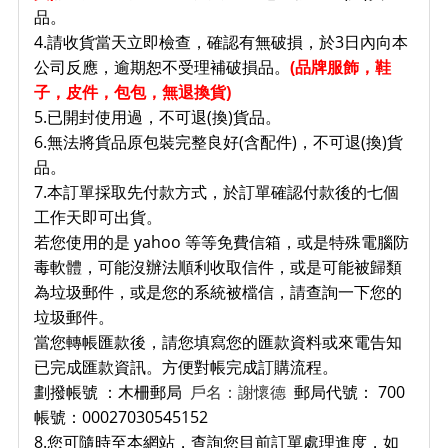
品。
4.請收貨當天立即檢查，確認有無破損，於3日內向本
公司反應，逾期恕不受理補破損品。
(品牌服飾，鞋
子
，皮件，包包，無退換貨)
5.已開封使用過，不可退(換)貨品。
6.無法將貨品原包裝完整良好(含配件)，不可退(換)貨
品。
7.本訂單採取先付款方式，於訂單確認付款後的七個
工作天即可出貨。
若您使用的是 yahoo 等等免費信箱，或是特殊電腦防
毒軟體，可能沒辦法順利收取信件，或是可能被歸類
為垃圾郵件，或是您的系統被檔信，請查詢一下您的
垃圾郵件。
當您轉帳匯款後，請您填寫您的匯款資料或來電告知
已完成匯款資訊。方便對帳完成訂購流程。
劃撥帳號 ：木柵郵局
戶名：謝懷德
郵局代號： 700
帳號：00027030545152
8.您可隨時至本網站，查詢您目前訂單處理進度，如