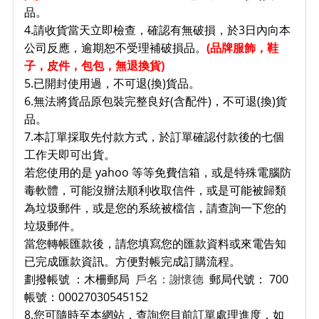
品。
4.請收貨當天立即檢查，確認有無破損，於3日內向本
公司反應，逾期恕不受理補破損品。
(品牌服飾，鞋
子
，皮件，包包，無退換貨)
5.已開封使用過，不可退(換)貨品。
6.無法將貨品原包裝完整良好(含配件)，不可退(換)貨
品。
7.本訂單採取先付款方式，於訂單確認付款後的七個
工作天即可出貨。
若您使用的是 yahoo 等等免費信箱，或是特殊電腦防
毒軟體，可能沒辦法順利收取信件，或是可能被歸類
為垃圾郵件，或是您的系統被檔信，請查詢一下您的
垃圾郵件。
當您轉帳匯款後，請您填寫您的匯款資料或來電告知
已完成匯款資訊。方便對帳完成訂購流程。
劃撥帳號 ：木柵郵局
戶名：謝懷德
郵局代號： 700
帳號：00027030545152
8.您可隨時至本網站，查詢您目前訂單處理進度，如