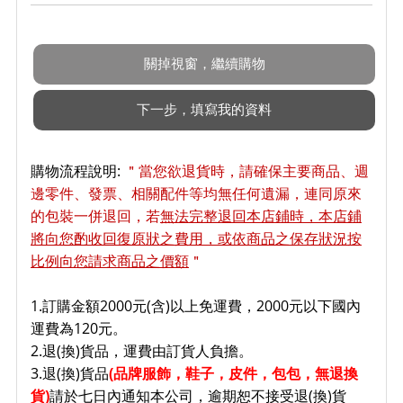
購物流程說明:
＂當您欲退貨時，請確保主要商品、週
邊零件、發票、相關配件等均無任何遺漏，連同原來
的包裝一併退回，若
無法完整退回本店鋪時，本店鋪
將向您酌收回復原狀之費用，或依商品之保存狀況按
比例向您請求商品之價額
＂
1.訂購金額2000元(含)以上免運費，2000元以下國內
運費為120元。
2.退(換)貨品，運費由訂貨人負擔。
3.退(換)貨品
(品牌服飾，鞋子
，皮件，包包，無退換
貨)
請於七日內通知本公司，逾期恕不接受退(換)貨