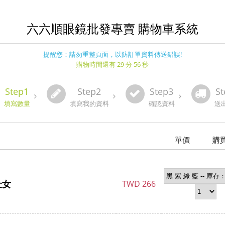
六六順眼鏡批發專賣 購物車系統
提醒您：請勿重整頁面，以防訂單資料傳送錯誤!
購物時間還有 29 分 56 秒
Step1
Step2
Step3
St
填寫數量
填寫我的資料
確認資料
送
單價
購
仕女
TWD
266