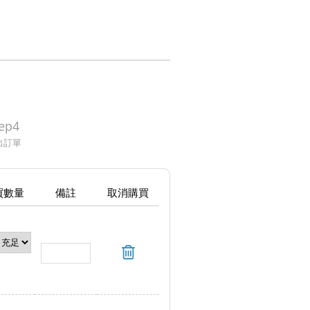
ep4
出訂單
買數量
備註
取消購買