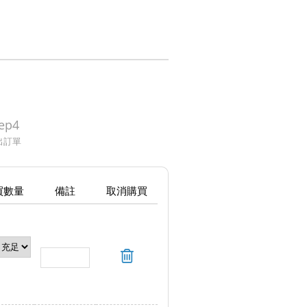
ep4
出訂單
買數量
備註
取消購買