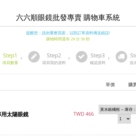
六六順眼鏡批發專賣 購物車系統
提醒您：請勿重整頁面，以防訂單資料傳送錯誤!
購物時間還有 29 分 56 秒
Step1
Step2
Step3
St
填寫數量
填寫我的資料
確認資料
送
單價
購
動專用太陽眼鏡
TWD
466