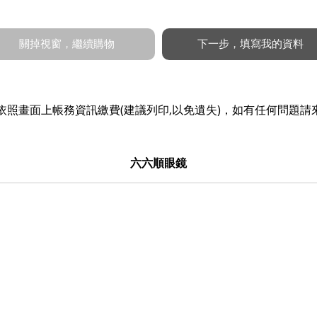
照畫面上帳務資訊繳費(建議列印,以免遺失)，如有任何問題請
六六順眼鏡