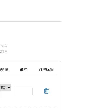
ep4
出訂單
買數量
備註
取消購買