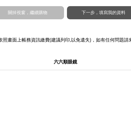
照畫面上帳務資訊繳費(建議列印,以免遺失)，如有任何問題請
六六順眼鏡