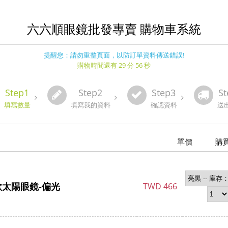
六六順眼鏡批發專賣 購物車系統
提醒您：請勿重整頁面，以防訂單資料傳送錯誤!
購物時間還有 29 分 56 秒
Step1
Step2
Step3
St
填寫數量
填寫我的資料
確認資料
送
單價
購
款太陽眼鏡-偏光
TWD
466